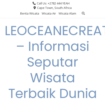
Skip
Call Us: +2782 444 YEAH
to
Cape Town, South Africa
content
Berita Wisata
Wisata Air
Wisata Alam
LEOCEANECREA
– Informasi
Seputar
Wisata
Terbaik Dunia