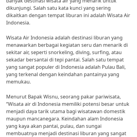
banyak destinasi wisata air yang menarik untuk
dikunjungi. Salah satu kata kunci yang sering
dikaitkan dengan tempat liburan ini adalah Wisata Air
Indonesia.
Wisata Air Indonesia adalah destinasi liburan yang
menawarkan berbagai kegiatan seru dan menarik di
sekitar air, seperti snorkeling, diving, surfing, atau
sekadar bersantai di tepi pantai. Salah satu tempat
yang sangat populer di Indonesia adalah Pulau Bali,
yang terkenal dengan keindahan pantainya yang
memukau.
Menurut Bapak Wisnu, seorang pakar pariwisata,
“Wisata air di Indonesia memiliki potensi besar untuk
menjadi daya tarik utama bagi wisatawan domestik
maupun mancanegara. Keindahan alam Indonesia
yang kaya akan pantai, pulau, dan sungai
membuatnya menjadi destinasi liburan yang sangat