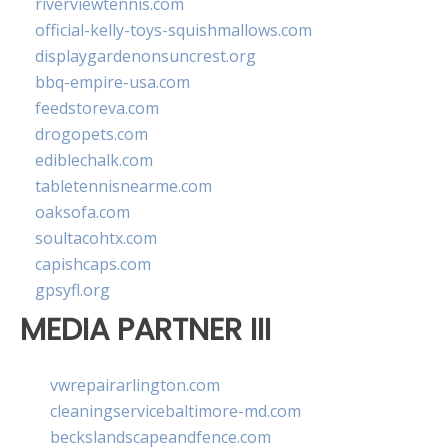
riverviewtennis.com
official-kelly-toys-squishmallows.com
displaygardenonsuncrest.org
bbq-empire-usa.com
feedstoreva.com
drogopets.com
ediblechalk.com
tabletennisnearme.com
oaksofa.com
soultacohtx.com
capishcaps.com
gpsyfl.org
MEDIA PARTNER III
vwrepairarlington.com
cleaningservicebaltimore-md.com
beckslandscapeandfence.com