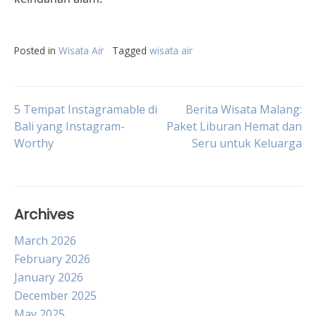
Posted in
Wisata Air
Tagged
wisata air
Post
5 Tempat Instagramable di
Berita Wisata Malang:
Bali yang Instagram-
Paket Liburan Hemat dan
Worthy
Seru untuk Keluarga
navigation
Archives
March 2026
February 2026
January 2026
December 2025
May 2025