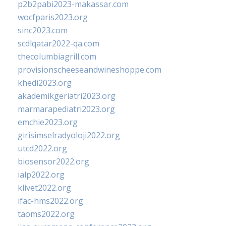
p2b2pabi2023-makassar.com
wocfparis2023.org
sinc2023.com
scdlqatar2022-qa.com
thecolumbiagrill.com
provisionscheeseandwineshoppe.com
khedi2023.org
akademikgeriatri2023.org
marmarapediatri2023.org
emchie2023.org
girisimselradyoloji2022.org
utcd2022.org
biosensor2022.org
ialp2022.org
klivet2022.org
ifac-hms2022.org
taoms2022.org