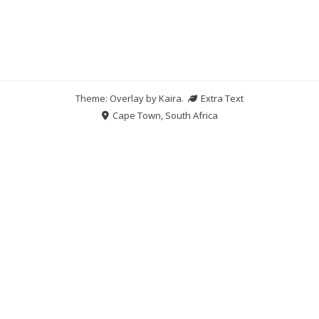
Theme: Overlay by
Kaira
.
Extra Text
Cape Town, South Africa