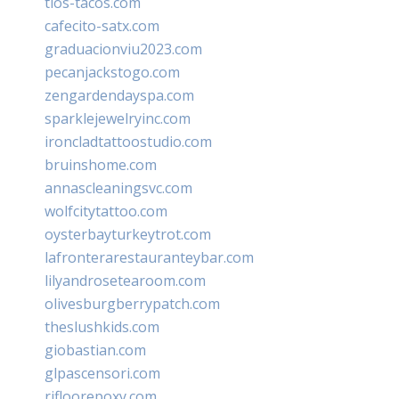
tios-tacos.com
cafecito-satx.com
graduacionviu2023.com
pecanjackstogo.com
zengardendayspa.com
sparklejewelryinc.com
ironcladtattoostudio.com
bruinshome.com
annascleaningsvc.com
wolfcitytattoo.com
oysterbayturkeytrot.com
lafronterarestauranteybar.com
lilyandrosetearoom.com
olivesburgberrypatch.com
theslushkids.com
giobastian.com
glpascensori.com
rifloorepoxy.com