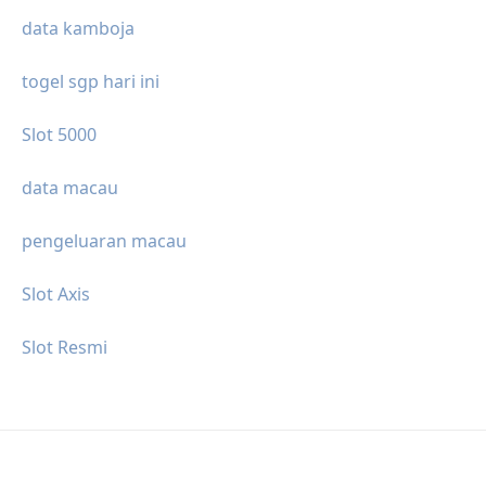
data kamboja
togel sgp hari ini
Slot 5000
data macau
pengeluaran macau
Slot Axis
Slot Resmi