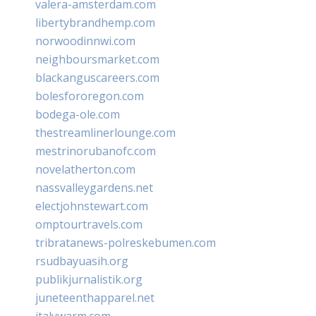
valera-amsterdam.com
libertybrandhemp.com
norwoodinnwi.com
neighboursmarket.com
blackanguscareers.com
bolesfororegon.com
bodega-ole.com
thestreamlinerlounge.com
mestrinorubanofc.com
novelatherton.com
nassvalleygardens.net
electjohnstewart.com
omptourtravels.com
tribratanews-polreskebumen.com
rsudbayuasih.org
publikjurnalistik.org
juneteenthapparel.net
italywarm.com