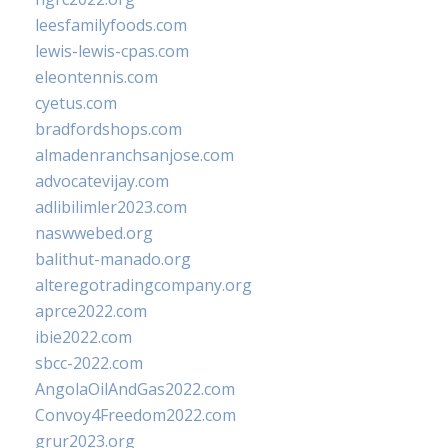
leesfamilyfoods.com
lewis-lewis-cpas.com
eleontennis.com
cyetus.com
bradfordshops.com
almadenranchsanjose.com
advocatevijay.com
adlibilimler2023.com
naswwebed.org
balithut-manado.org
alteregotradingcompany.org
aprce2022.com
ibie2022.com
sbcc-2022.com
AngolaOilAndGas2022.com
Convoy4Freedom2022.com
grur2023.org