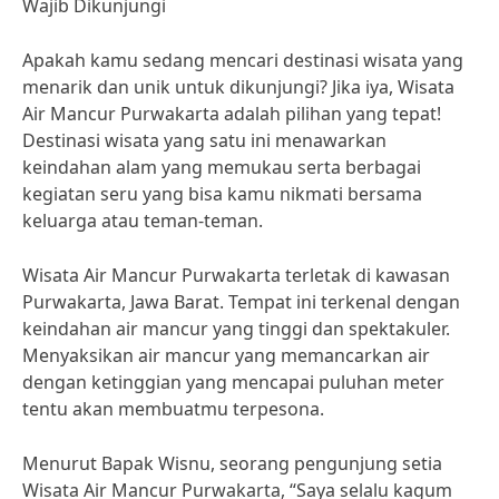
Wajib Dikunjungi
Apakah kamu sedang mencari destinasi wisata yang
menarik dan unik untuk dikunjungi? Jika iya, Wisata
Air Mancur Purwakarta adalah pilihan yang tepat!
Destinasi wisata yang satu ini menawarkan
keindahan alam yang memukau serta berbagai
kegiatan seru yang bisa kamu nikmati bersama
keluarga atau teman-teman.
Wisata Air Mancur Purwakarta terletak di kawasan
Purwakarta, Jawa Barat. Tempat ini terkenal dengan
keindahan air mancur yang tinggi dan spektakuler.
Menyaksikan air mancur yang memancarkan air
dengan ketinggian yang mencapai puluhan meter
tentu akan membuatmu terpesona.
Menurut Bapak Wisnu, seorang pengunjung setia
Wisata Air Mancur Purwakarta, “Saya selalu kagum