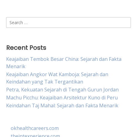
Search
for:
Recent Posts
Keajaiban Tembok Besar China: Sejarah dan Fakta
Menarik
Keajaiban Angkor Wat Kamboja: Sejarah dan
Keindahan yang Tak Tergantikan
Petra, Kekuatan Sejarah di Tengah Gurun Jordan
Machu Picchu: Keajaiban Arsitektur Kuno di Peru
Keindahan Taj Mahal: Sejarah dan Fakta Menarik
okhealthcareers.com
theintexperience.com