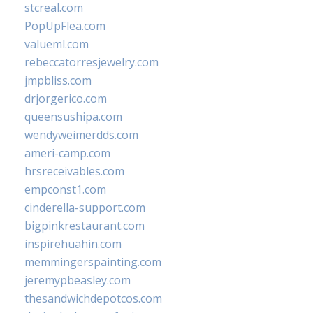
stcreal.com
PopUpFlea.com
valueml.com
rebeccatorresjewelry.com
jmpbliss.com
drjorgerico.com
queensushipa.com
wendyweimerdds.com
ameri-camp.com
hrsreceivables.com
empconst1.com
cinderella-support.com
bigpinkrestaurant.com
inspirehuahin.com
memmingerspainting.com
jeremypbeasley.com
thesandwichdepotcos.com