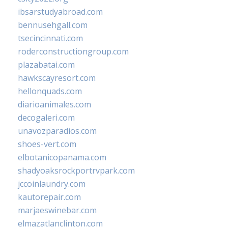
ibsarstudyabroad.com
bennusehgall.com
tsecincinnati.com
roderconstructiongroup.com
plazabatai.com
hawkscayresort.com
hellonquads.com
diarioanimales.com
decogaleri.com
unavozparadios.com
shoes-vert.com
elbotanicopanama.com
shadyoaksrockportrvpark.com
jccoinlaundry.com
kautorepair.com
marjaeswinebar.com
elmazatlanclinton.com