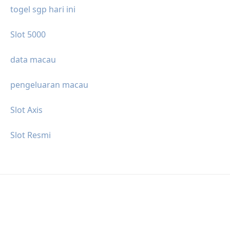
togel sgp hari ini
Slot 5000
data macau
pengeluaran macau
Slot Axis
Slot Resmi