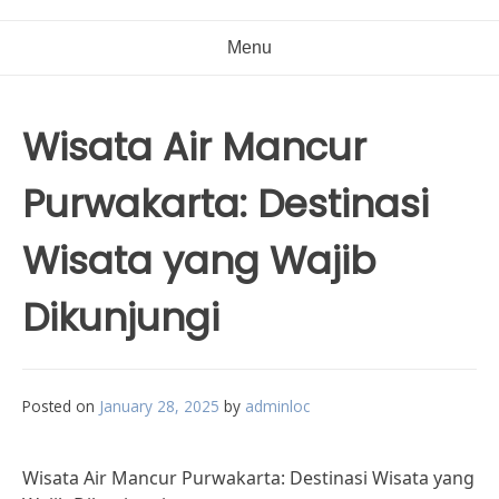
Menu
Wisata Air Mancur
Purwakarta: Destinasi
Wisata yang Wajib
Dikunjungi
Posted on
January 28, 2025
by
adminloc
Wisata Air Mancur Purwakarta: Destinasi Wisata yang