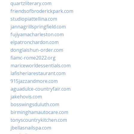
quartzliterary.com
friendsofbroderickpark.com
studiopiattellina.com
jannagrillspringfield.com
fujiyamacharleston.com
elpatronchardon.com
donglaishun-order.com
fiamc-rome2022.org
mariceworldessentials.com
lafisheriarestaurant.com
915jazzandmore.com
aguadulce-countryfair.com
jakehovis.com
bosswingsduluth.com
birminghamautocare.com
tonyscountrykitchen.com
jbellasnailspa.com