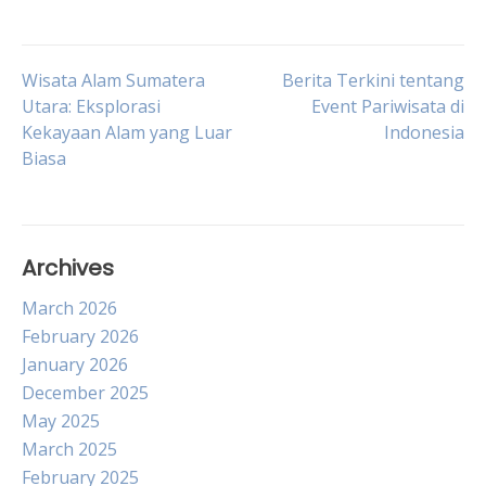
Post
Wisata Alam Sumatera
Berita Terkini tentang
Utara: Eksplorasi
Event Pariwisata di
Kekayaan Alam yang Luar
Indonesia
navigation
Biasa
Archives
March 2026
February 2026
January 2026
December 2025
May 2025
March 2025
February 2025