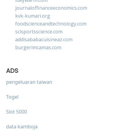
journaloffinanceeconomics.com
kvk-kumari.org
foodscienceandtechnology.com
scisportsscience.com
addisababacuisineaz.com
burgerimcamas.com
ADS
pengeluaran taiwan
Togel
Slot 5000
data kamboja