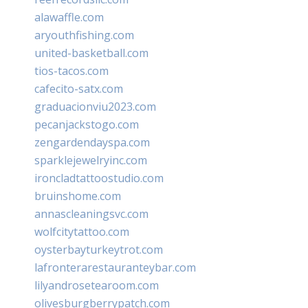
alawaffle.com
aryouthfishing.com
united-basketball.com
tios-tacos.com
cafecito-satx.com
graduacionviu2023.com
pecanjackstogo.com
zengardendayspa.com
sparklejewelryinc.com
ironcladtattoostudio.com
bruinshome.com
annascleaningsvc.com
wolfcitytattoo.com
oysterbayturkeytrot.com
lafronterarestauranteybar.com
lilyandrosetearoom.com
olivesburgberrypatch.com