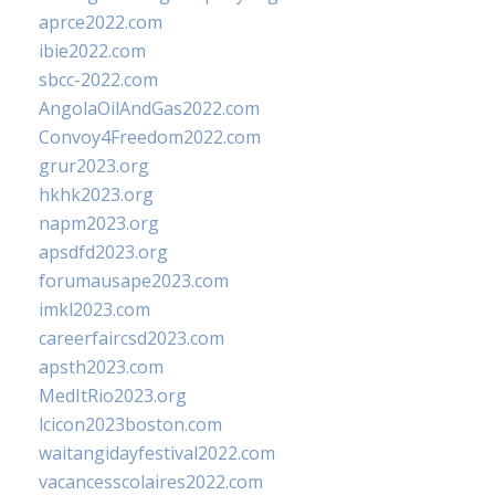
aprce2022.com
ibie2022.com
sbcc-2022.com
AngolaOilAndGas2022.com
Convoy4Freedom2022.com
grur2023.org
hkhk2023.org
napm2023.org
apsdfd2023.org
forumausape2023.com
imkl2023.com
careerfaircsd2023.com
apsth2023.com
MedItRio2023.org
lcicon2023boston.com
waitangidayfestival2022.com
vacancesscolaires2022.com