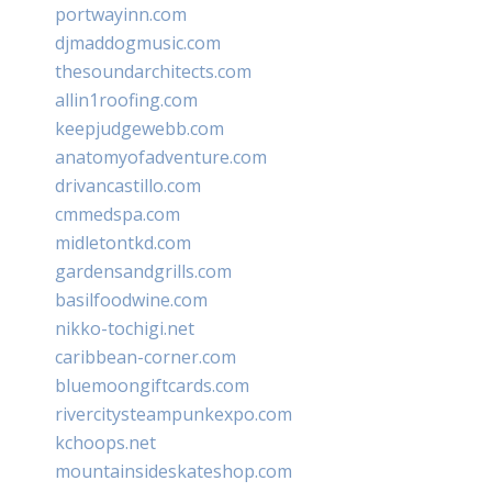
portwayinn.com
djmaddogmusic.com
thesoundarchitects.com
allin1roofing.com
keepjudgewebb.com
anatomyofadventure.com
drivancastillo.com
cmmedspa.com
midletontkd.com
gardensandgrills.com
basilfoodwine.com
nikko-tochigi.net
caribbean-corner.com
bluemoongiftcards.com
rivercitysteampunkexpo.com
kchoops.net
mountainsideskateshop.com