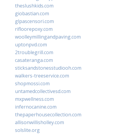
theslushkids.com
giobastian.com
glpascensori.com
rifloorepoxy.com
woolleymillingandpaving.com
uptonpvd.com
2troublegrill.com
casateranga.com
sticksandstonesstudiooh.com
walkers-treeservice.com
shopmossi.com
untamedcollectivesd.com
mxpwellness.com
infernocanine.com
thepaperhousecollection.com
allisonwillisholley.com
solslite.org