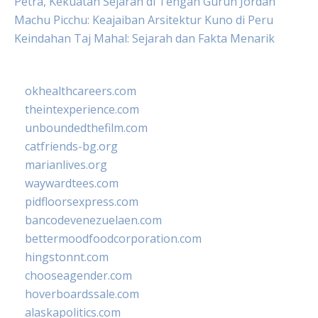
Petra, Kekuatan Sejarah di Tengah Gurun Jordan
Machu Picchu: Keajaiban Arsitektur Kuno di Peru
Keindahan Taj Mahal: Sejarah dan Fakta Menarik
okhealthcareers.com
theintexperience.com
unboundedthefilm.com
catfriends-bg.org
marianlives.org
waywardtees.com
pidfloorsexpress.com
bancodevenezuelaen.com
bettermoodfoodcorporation.com
hingstonnt.com
chooseagender.com
hoverboardssale.com
alaskapolitics.com