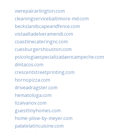
vwrepairarlington.com
cleaningservicebaltimore-md.com
beckslandscapeandfence.com
vistaaltadelveramendi.com
coastlinecateringnc.com
cuesburgershouston.com
psicologiaespecializadaencampeche.com
dmtacos.com
crescentstreetprinting.com
hornopizza.com
driveadragster.com
hematologa.com
lizaivanov.com
guesttinyhomes.com
home-plow-by-meyer.com
palatelatincuisine.com