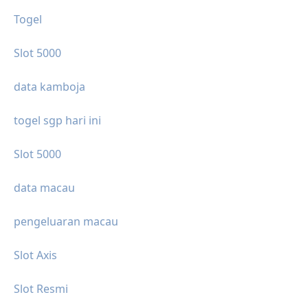
Togel
Slot 5000
data kamboja
togel sgp hari ini
Slot 5000
data macau
pengeluaran macau
Slot Axis
Slot Resmi