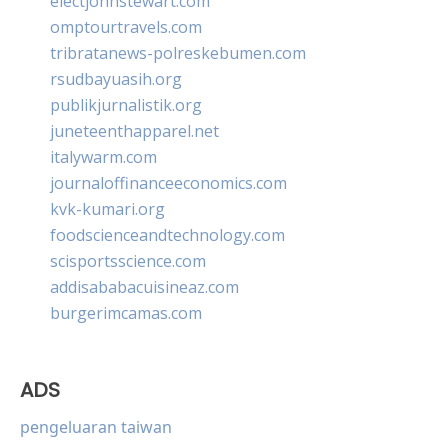
electjohnstewart.com
omptourtravels.com
tribratanews-polreskebumen.com
rsudbayuasih.org
publikjurnalistik.org
juneteenthapparel.net
italywarm.com
journaloffinanceeconomics.com
kvk-kumari.org
foodscienceandtechnology.com
scisportsscience.com
addisababacuisineaz.com
burgerimcamas.com
ADS
pengeluaran taiwan