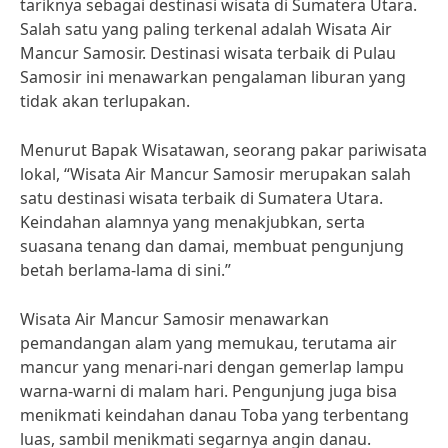
tariknya sebagai destinasi wisata di Sumatera Utara.
Salah satu yang paling terkenal adalah Wisata Air
Mancur Samosir. Destinasi wisata terbaik di Pulau
Samosir ini menawarkan pengalaman liburan yang
tidak akan terlupakan.
Menurut Bapak Wisatawan, seorang pakar pariwisata
lokal, “Wisata Air Mancur Samosir merupakan salah
satu destinasi wisata terbaik di Sumatera Utara.
Keindahan alamnya yang menakjubkan, serta
suasana tenang dan damai, membuat pengunjung
betah berlama-lama di sini.”
Wisata Air Mancur Samosir menawarkan
pemandangan alam yang memukau, terutama air
mancur yang menari-nari dengan gemerlap lampu
warna-warni di malam hari. Pengunjung juga bisa
menikmati keindahan danau Toba yang terbentang
luas, sambil menikmati segarnya angin danau.