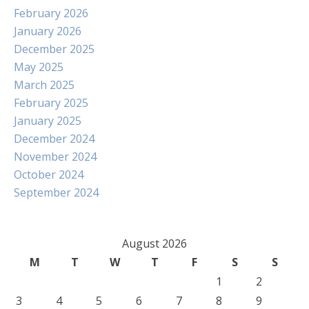
February 2026
January 2026
December 2025
May 2025
March 2025
February 2025
January 2025
December 2024
November 2024
October 2024
September 2024
August 2026
M
T
W
T
F
S
S
1
2
3
4
5
6
7
8
9