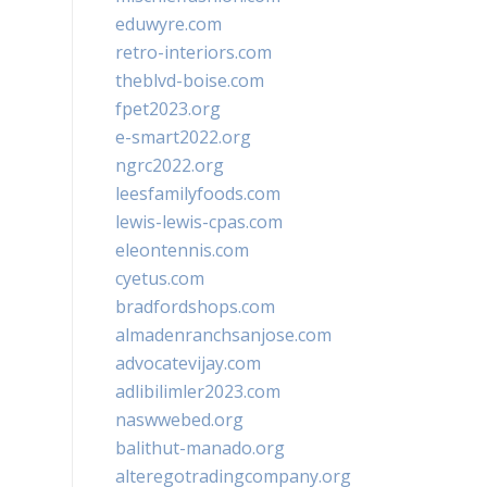
eduwyre.com
retro-interiors.com
theblvd-boise.com
fpet2023.org
e-smart2022.org
ngrc2022.org
leesfamilyfoods.com
lewis-lewis-cpas.com
eleontennis.com
cyetus.com
bradfordshops.com
almadenranchsanjose.com
advocatevijay.com
adlibilimler2023.com
naswwebed.org
balithut-manado.org
alteregotradingcompany.org