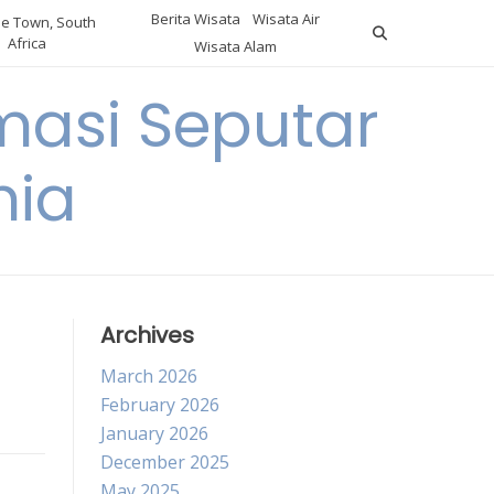
Berita Wisata
Wisata Air
e Town, South
Africa
Wisata Alam
masi Seputar
nia
Archives
March 2026
February 2026
January 2026
December 2025
May 2025