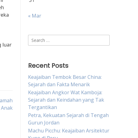
mi
31
eh
reka
« Mar
Search
 luar
for:
Recent Posts
Keajaiban Tembok Besar China:
Sejarah dan Fakta Menarik
Keajaiban Angkor Wat Kamboja:
Sejarah dan Keindahan yang Tak
 Ramah
Tergantikan
Anak
Petra, Kekuatan Sejarah di Tengah
Gurun Jordan
Machu Picchu: Keajaiban Arsitektur