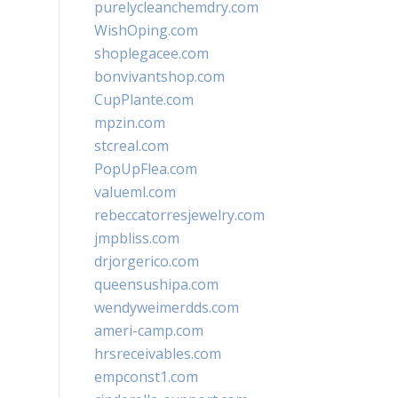
purelycleanchemdry.com
WishOping.com
shoplegacee.com
bonvivantshop.com
CupPlante.com
mpzin.com
stcreal.com
PopUpFlea.com
valueml.com
rebeccatorresjewelry.com
jmpbliss.com
drjorgerico.com
queensushipa.com
wendyweimerdds.com
ameri-camp.com
hrsreceivables.com
empconst1.com