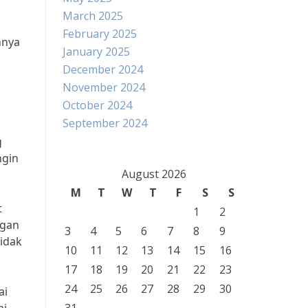
March 2025
February 2025
hnya
January 2025
December 2024
November 2024
October 2024
September 2024
g
ngin
August 2026
M
T
W
T
F
S
S
t
1
2
ngan
3
4
5
6
7
8
9
idak
10
11
12
13
14
15
16
17
18
19
20
21
22
23
24
25
26
27
28
29
30
ai