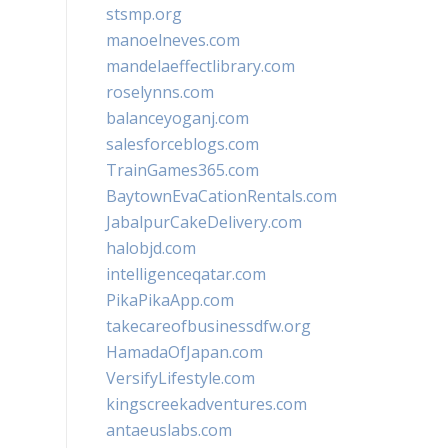
stsmp.org
manoelneves.com
mandelaeffectlibrary.com
roselynns.com
balanceyoganj.com
salesforceblogs.com
TrainGames365.com
BaytownEvaCationRentals.com
JabalpurCakeDelivery.com
halobjd.com
intelligenceqatar.com
PikaPikaApp.com
takecareofbusinessdfw.org
HamadaOfJapan.com
VersifyLifestyle.com
kingscreekadventures.com
antaeuslabs.com