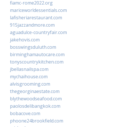
fiamc-rome2022.org
mariceworldessentials.com
lafisheriarestaurant.com
915jazzandmore.com
aguadulce-countryfair.com
jakehovis.com
bosswingsduluth.com
birminghamautocare.com
tonyscountrykitchen.com
jbellasnailspa.com
mychaihouse.com
alvisgrooming.com
thegeorginaestate.com
blythewoodseafood.com
paolosdelibangkok.com
bobacove.com
phoone24brookfield.com