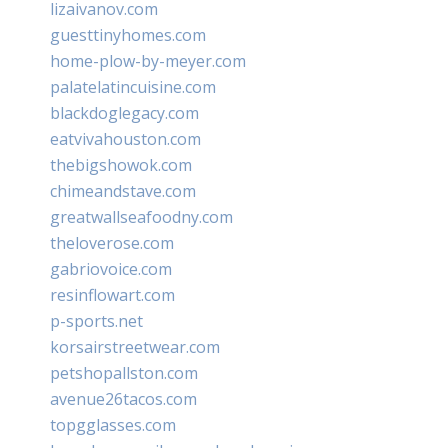
lizaivanov.com
guesttinyhomes.com
home-plow-by-meyer.com
palatelatincuisine.com
blackdoglegacy.com
eatvivahouston.com
thebigshowok.com
chimeandstave.com
greatwallseafoodny.com
theloverose.com
gabriovoice.com
resinflowart.com
p-sports.net
korsairstreetwear.com
petshopallston.com
avenue26tacos.com
topgglasses.com