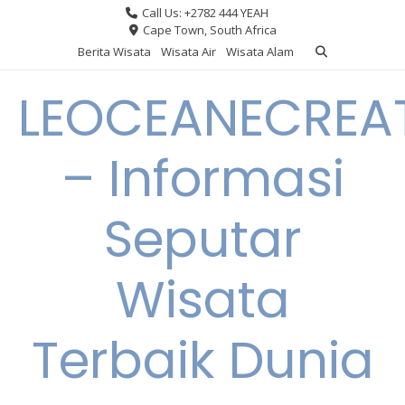
Skip
Call Us: +2782 444 YEAH
to
Cape Town, South Africa
content
Berita Wisata
Wisata Air
Wisata Alam
LEOCEANECREA
– Informasi
Seputar
Wisata
Terbaik Dunia