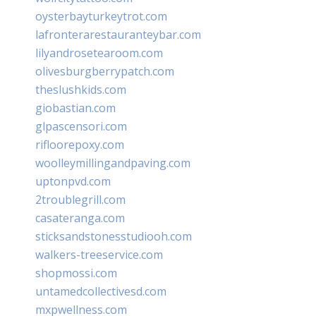
oysterbayturkeytrot.com
lafronterarestauranteybar.com
lilyandrosetearoom.com
olivesburgberrypatch.com
theslushkids.com
giobastian.com
glpascensori.com
rifloorepoxy.com
woolleymillingandpaving.com
uptonpvd.com
2troublegrill.com
casateranga.com
sticksandstonesstudiooh.com
walkers-treeservice.com
shopmossi.com
untamedcollectivesd.com
mxpwellness.com