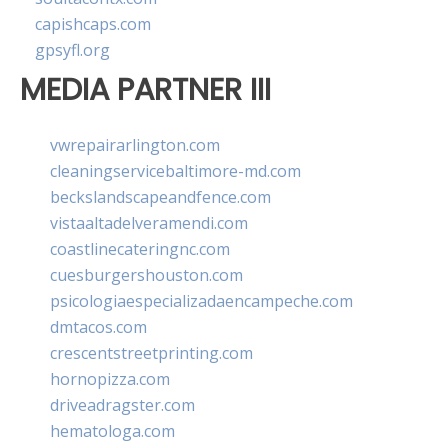
capishcaps.com
gpsyfl.org
MEDIA PARTNER III
vwrepairarlington.com
cleaningservicebaltimore-md.com
beckslandscapeandfence.com
vistaaltadelveramendi.com
coastlinecateringnc.com
cuesburgershouston.com
psicologiaespecializadaencampeche.com
dmtacos.com
crescentstreetprinting.com
hornopizza.com
driveadragster.com
hematologa.com