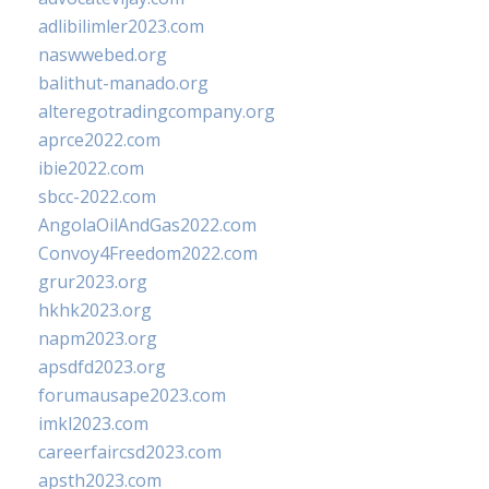
adlibilimler2023.com
naswwebed.org
balithut-manado.org
alteregotradingcompany.org
aprce2022.com
ibie2022.com
sbcc-2022.com
AngolaOilAndGas2022.com
Convoy4Freedom2022.com
grur2023.org
hkhk2023.org
napm2023.org
apsdfd2023.org
forumausape2023.com
imkl2023.com
careerfaircsd2023.com
apsth2023.com