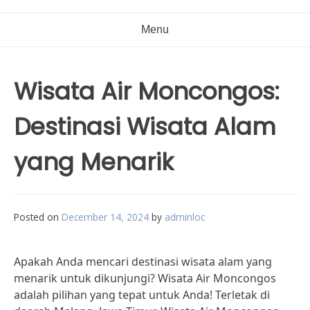
Menu
Wisata Air Moncongos:
Destinasi Wisata Alam
yang Menarik
Posted on
December 14, 2024
by
adminloc
Apakah Anda mencari destinasi wisata alam yang
menarik untuk dikunjungi? Wisata Air Moncongos
adalah pilihan yang tepat untuk Anda! Terletak di