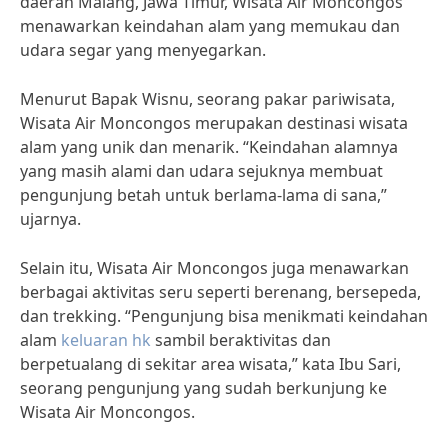
daerah Malang, Jawa Timur, Wisata Air Moncongos
menawarkan keindahan alam yang memukau dan
udara segar yang menyegarkan.
Menurut Bapak Wisnu, seorang pakar pariwisata,
Wisata Air Moncongos merupakan destinasi wisata
alam yang unik dan menarik. “Keindahan alamnya
yang masih alami dan udara sejuknya membuat
pengunjung betah untuk berlama-lama di sana,”
ujarnya.
Selain itu, Wisata Air Moncongos juga menawarkan
berbagai aktivitas seru seperti berenang, bersepeda,
dan trekking. “Pengunjung bisa menikmati keindahan
alam
keluaran hk
sambil beraktivitas dan
berpetualang di sekitar area wisata,” kata Ibu Sari,
seorang pengunjung yang sudah berkunjung ke
Wisata Air Moncongos.