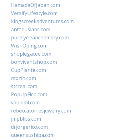
HamadaOfJapan.com
VersifyLifestyle.com
kingscreekadventures.com
antaeuslabs.com
purelycleanchemdry.com
WishOping.com
shoplegacee.com
bonvivantshop.com
CupPlante.com
mpzin.com
stcreal.com
PopUpFlea.com
valueml.com
rebeccatorresjewelry.com
jmpbliss.com
drjorgerico.com
queensushipa.com