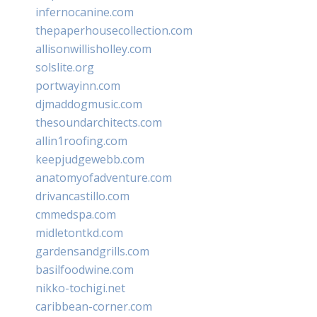
infernocanine.com
thepaperhousecollection.com
allisonwillisholley.com
solslite.org
portwayinn.com
djmaddogmusic.com
thesoundarchitects.com
allin1roofing.com
keepjudgewebb.com
anatomyofadventure.com
drivancastillo.com
cmmedspa.com
midletontkd.com
gardensandgrills.com
basilfoodwine.com
nikko-tochigi.net
caribbean-corner.com