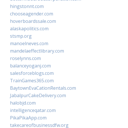
hingstonnt.com
chooseagender.com
hoverboardssale.com
alaskapolitics.com
stsmp.org
manoelneves.com
mandelaeffectlibrary.com
roselynns.com
balanceyoganj.com
salesforceblogs.com
TrainGames365.com
BaytownEvaCationRentals.com
JabalpurCakeDelivery.com
halobjd.com
intelligenceqatar.com
PikaPikaApp.com
takecareofbusinessdfw.org