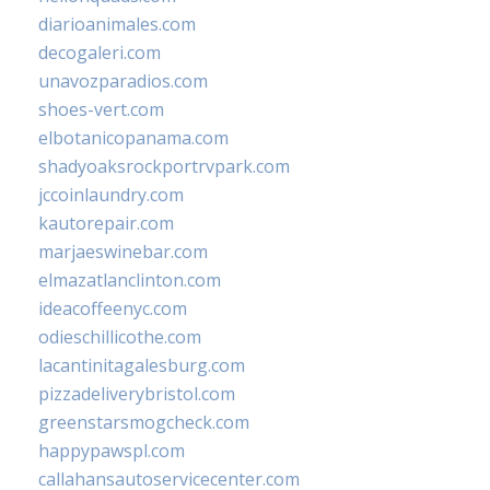
diarioanimales.com
decogaleri.com
unavozparadios.com
shoes-vert.com
elbotanicopanama.com
shadyoaksrockportrvpark.com
jccoinlaundry.com
kautorepair.com
marjaeswinebar.com
elmazatlanclinton.com
ideacoffeenyc.com
odieschillicothe.com
lacantinitagalesburg.com
pizzadeliverybristol.com
greenstarsmogcheck.com
happypawspl.com
callahansautoservicecenter.com