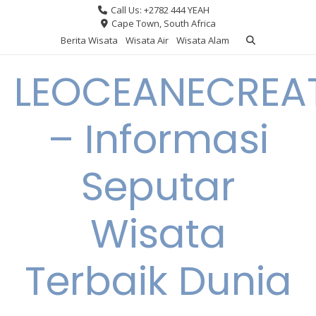
Skip
Call Us: +2782 444 YEAH
to
Cape Town, South Africa
content
Berita Wisata
Wisata Air
Wisata Alam
LEOCEANECREA
– Informasi
Seputar
Wisata
Terbaik Dunia