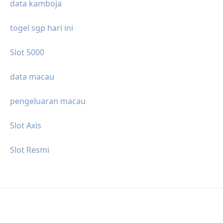
data kamboja
togel sgp hari ini
Slot 5000
data macau
pengeluaran macau
Slot Axis
Slot Resmi