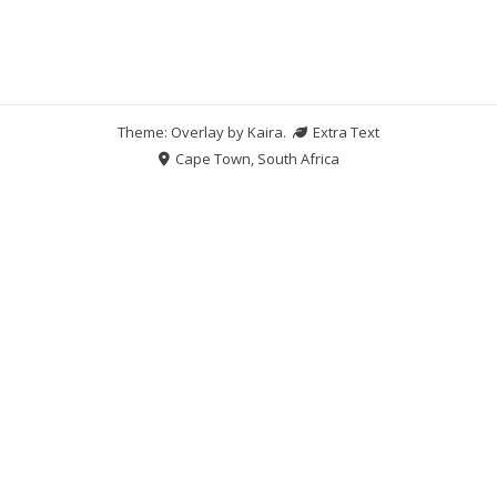
Theme: Overlay by
Kaira
.
Extra Text
Cape Town, South Africa