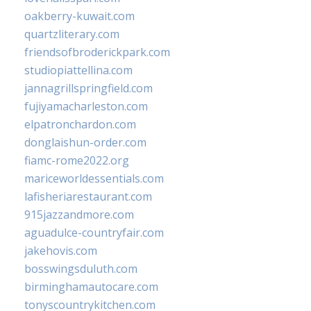
oakberry-kuwait.com
quartzliterary.com
friendsofbroderickpark.com
studiopiattellina.com
jannagrillspringfield.com
fujiyamacharleston.com
elpatronchardon.com
donglaishun-order.com
fiamc-rome2022.org
mariceworldessentials.com
lafisheriarestaurant.com
915jazzandmore.com
aguadulce-countryfair.com
jakehovis.com
bosswingsduluth.com
birminghamautocare.com
tonyscountrykitchen.com