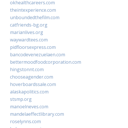
okhealthcareers.com
theintexperience.com
unboundedthefilm.com
catfriends-bg.org
marianlives.org
waywardtees.com
pidfloorsexpress.com
bancodevenezuelaen.com
bettermoodfoodcorporation.com
hingstonnt.com
chooseagender.com
hoverboardssale.com
alaskapolitics.com
stsmp.org
manoelneves.com
mandelaeffectlibrary.com
roselynns.com