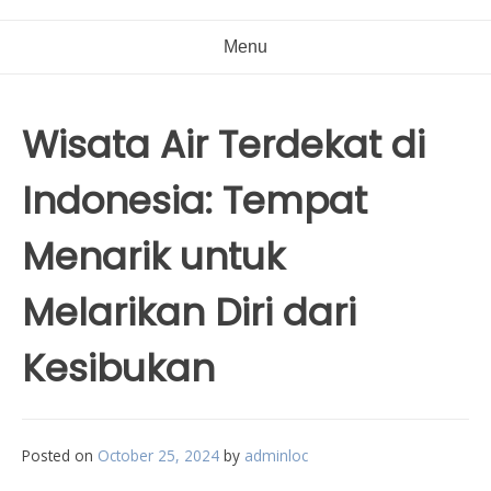
Menu
Wisata Air Terdekat di
Indonesia: Tempat
Menarik untuk
Melarikan Diri dari
Kesibukan
Posted on
October 25, 2024
by
adminloc