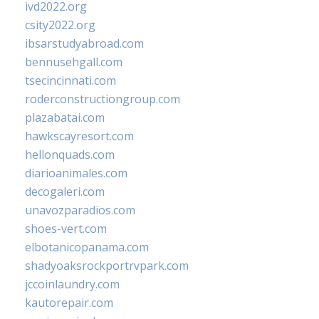
ivd2022.org
csity2022.org
ibsarstudyabroad.com
bennusehgall.com
tsecincinnati.com
roderconstructiongroup.com
plazabatai.com
hawkscayresort.com
hellonquads.com
diarioanimales.com
decogaleri.com
unavozparadios.com
shoes-vert.com
elbotanicopanama.com
shadyoaksrockportrvpark.com
jccoinlaundry.com
kautorepair.com