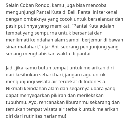
Selain Coban Rondo, kamu juga bisa mencoba
mengunjungi Pantai Kuta di Bali. Pantai ini terkenal
dengan ombaknya yang cocok untuk berselancar dan
pasir putihnya yang memikat. “Pantai Kuta adalah
tempat yang sempurna untuk bersantai dan
menikmati keindahan alam sambil berjemur di bawah
sinar matahari,” ujar Ani, seorang pengunjung yang
senang menghabiskan waktu di pantai.
Jadi, jika kamu butuh tempat untuk melarikan diri
dari kesibukan sehari-hari, jangan ragu untuk
mengunjungi wisata air terdekat di Indonesia.
Nikmati keindahan alam dan segarnya udara yang
dapat menyegarkan pikiran dan merilekskan
tubuhmu. Ayo, rencanakan liburanmu sekarang dan
temukan tempat wisata air terbaik untuk melarikan
diri dari rutinitas harianmu!