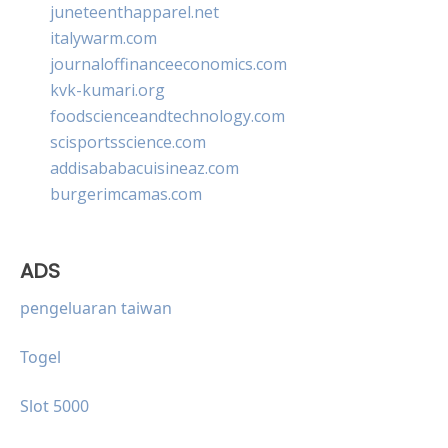
juneteenthapparel.net
italywarm.com
journaloffinanceeconomics.com
kvk-kumari.org
foodscienceandtechnology.com
scisportsscience.com
addisababacuisineaz.com
burgerimcamas.com
ADS
pengeluaran taiwan
Togel
Slot 5000