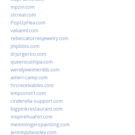
mpzin.com
stcreal.com
PopUpFlea.com
valueml.com
rebeccatorresjewelry.com
jmpbliss.com
drjorgerico.com
queensushipa.com
wendyweimerdds.com
ameri-camp.com
hrsreceivables.com
empconst1.com
cinderella-support.com
bigpinkrestaurant.com
inspirehuahin.com
memmingerspainting.com
jeremypbeasley.com