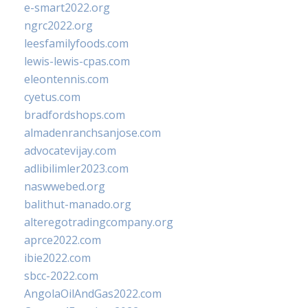
e-smart2022.org
ngrc2022.org
leesfamilyfoods.com
lewis-lewis-cpas.com
eleontennis.com
cyetus.com
bradfordshops.com
almadenranchsanjose.com
advocatevijay.com
adlibilimler2023.com
naswwebed.org
balithut-manado.org
alteregotradingcompany.org
aprce2022.com
ibie2022.com
sbcc-2022.com
AngolaOilAndGas2022.com