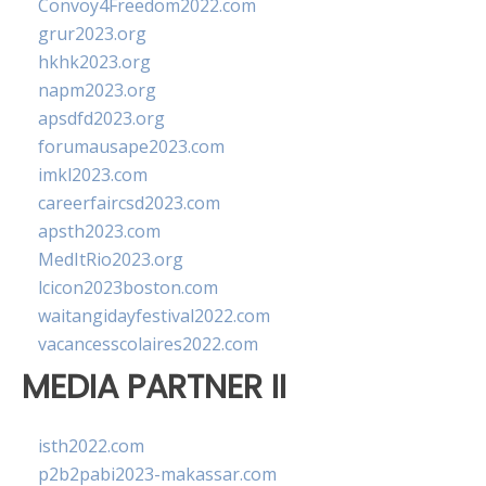
Convoy4Freedom2022.com
grur2023.org
hkhk2023.org
napm2023.org
apsdfd2023.org
forumausape2023.com
imkl2023.com
careerfaircsd2023.com
apsth2023.com
MedItRio2023.org
lcicon2023boston.com
waitangidayfestival2022.com
vacancesscolaires2022.com
MEDIA PARTNER II
isth2022.com
p2b2pabi2023-makassar.com