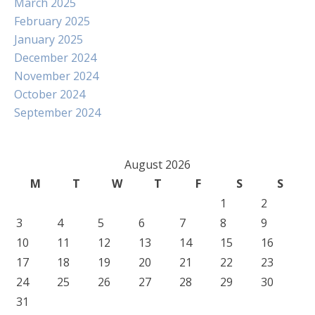
March 2025
February 2025
January 2025
December 2024
November 2024
October 2024
September 2024
August 2026
M
T
W
T
F
S
S
1
2
3
4
5
6
7
8
9
10
11
12
13
14
15
16
17
18
19
20
21
22
23
24
25
26
27
28
29
30
31