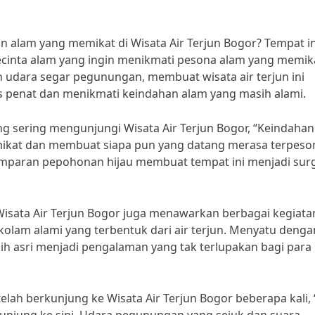
alam yang memikat di Wisata Air Terjun Bogor? Tempat in
ecinta alam yang ingin menikmati pesona alam yang memik
n udara segar pegunungan, membuat wisata air terjun ini
 penat dan menikmati keindahan alam yang masih alami.
g sering mengunjungi Wisata Air Terjun Bogor, “Keindahan
mikat dan membuat siapa pun yang datang merasa terpeso
hamparan pepohonan hijau membuat tempat ini menjadi sur
isata Air Terjun Bogor juga menawarkan berbagai kegiata
 kolam alami yang terbentuk dari air terjun. Menyatu denga
h asri menjadi pengalaman yang tak terlupakan bagi para
lah berkunjung ke Wisata Air Terjun Bogor beberapa kali, 