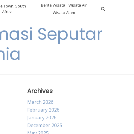
Berita Wisata
Wisata Air
e Town, South
Africa
Wisata Alam
masi Seputar
nia
Archives
March 2026
February 2026
January 2026
December 2025
May 2025