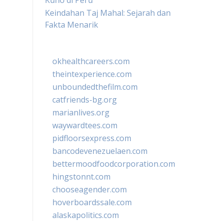
Kuno di Peru
Keindahan Taj Mahal: Sejarah dan
Fakta Menarik
okhealthcareers.com
theintexperience.com
unboundedthefilm.com
catfriends-bg.org
marianlives.org
waywardtees.com
pidfloorsexpress.com
bancodevenezuelaen.com
bettermoodfoodcorporation.com
hingstonnt.com
chooseagender.com
hoverboardssale.com
alaskapolitics.com