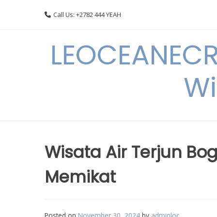
Skip
Call Us: +2782 444 YEAH
to
content
LEOCEANECRE
Wi
Wisata Air Terjun Bo
Memikat
Posted on
November 30, 2024
by
adminloc