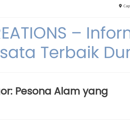
Cap
ATIONS – Infor
sata Terbaik Du
gor: Pesona Alam yang