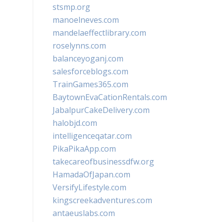
stsmp.org
manoelneves.com
mandelaeffectlibrary.com
roselynns.com
balanceyoganj.com
salesforceblogs.com
TrainGames365.com
BaytownEvaCationRentals.com
JabalpurCakeDelivery.com
halobjd.com
intelligenceqatar.com
PikaPikaApp.com
takecareofbusinessdfw.org
HamadaOfJapan.com
VersifyLifestyle.com
kingscreekadventures.com
antaeuslabs.com