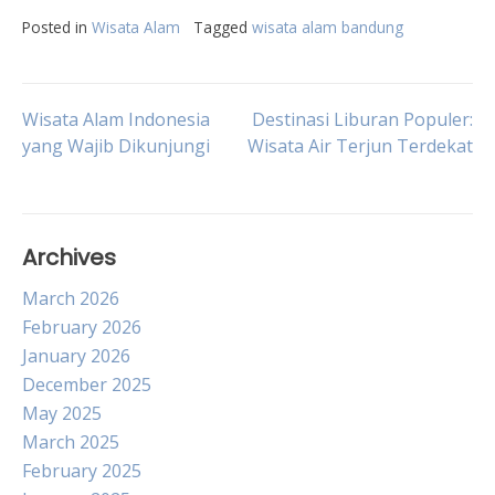
Posted in
Wisata Alam
Tagged
wisata alam bandung
Post
Wisata Alam Indonesia
Destinasi Liburan Populer:
yang Wajib Dikunjungi
Wisata Air Terjun Terdekat
navigation
Archives
March 2026
February 2026
January 2026
December 2025
May 2025
March 2025
February 2025