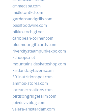
cmmedspa.com
midletontkd.com
gardensandgrills.com
basilfoodwine.com
nikko-tochigi.net
caribbean-corner.com
bluemoongiftcards.com
rivercitysteampunkexpo.com
kchoops.net
mountainsideskateshop.com
kirtlandcitytavern.com
301nutritionspot.com
ammos-stores.com
loceanecreations.com
birdsongridgefarm.com
joiedevivblog.com
valera-amsterdam.com