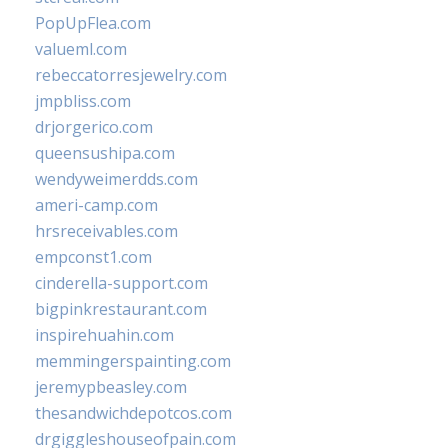
PopUpFlea.com
valueml.com
rebeccatorresjewelry.com
jmpbliss.com
drjorgerico.com
queensushipa.com
wendyweimerdds.com
ameri-camp.com
hrsreceivables.com
empconst1.com
cinderella-support.com
bigpinkrestaurant.com
inspirehuahin.com
memmingerspainting.com
jeremypbeasley.com
thesandwichdepotcos.com
drgiggleshouseofpain.com