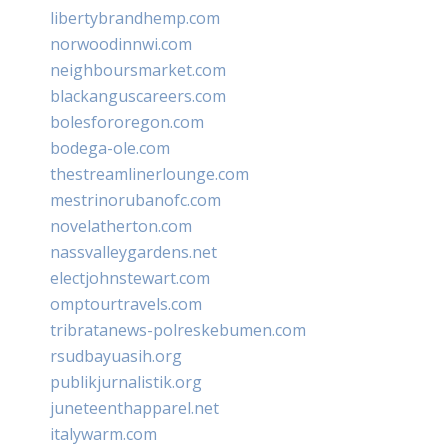
libertybrandhemp.com
norwoodinnwi.com
neighboursmarket.com
blackanguscareers.com
bolesfororegon.com
bodega-ole.com
thestreamlinerlounge.com
mestrinorubanofc.com
novelatherton.com
nassvalleygardens.net
electjohnstewart.com
omptourtravels.com
tribratanews-polreskebumen.com
rsudbayuasih.org
publikjurnalistik.org
juneteenthapparel.net
italywarm.com