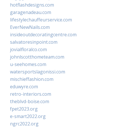
hotflashdesigns.com
garagenadeau.com
lifestylechauffeurservice.com
EverNewNails.com
insideoutdecoratingcentre.com
salvatoresinpoint.com
jovialfloralco.com
johnlscotthometeam.com
u-seehomes.com
watersportslagonissi.com
mischieffashion.com
eduwyre.com
retro-interiors.com
theblvd-boise.com
fpet2023.org
e-smart2022.org
ngrc2022.org