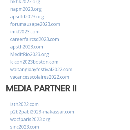
hkhk2023.org
napm2023.org
apsdfd2023.org
forumausape2023.com
imkl2023.com
careerfaircsd2023.com
apsth2023.com
MedItRio2023.org
lcicon2023boston.com
waitangidayfestival2022.com
vacancesscolaires2022.com
MEDIA PARTNER II
isth2022.com
p2b2pabi2023-makassar.com
wocfparis2023.org
sinc2023.com