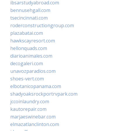
ibsarstudyabroad.com
bennusehgall.com
tsecincinnati.com
roderconstructiongroup.com
plazabatai.com
hawkscayresort.com
hellonquads.com
diarioanimales.com
decogaleri.com
unavozparadios.com
shoes-vert.com
elbotanicopanama.com
shadyoaksrockportrvpark.com
jccoinlaundry.com
kautorepair.com
marjaeswinebar.com
elmazatlanclinton.com