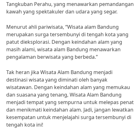
Tangkuban Perahu, yang menawarkan pemandangan
kawah yang spektakuler dan udara yang segar.
Menurut ahli pariwisata, “Wisata alam Bandung
merupakan surga tersembunyi di tengah kota yang
patut dieksplorasi. Dengan keindahan alam yang
masih alami, wisata alam Bandung menawarkan
pengalaman berwisata yang berbeda.”
Tak heran jika Wisata Alam Bandung menjadi
destinasi wisata yang diminati oleh banyak
wisatawan. Dengan keindahan alam yang memukau
dan suasana yang tenang, Wisata Alam Bandung
menjadi tempat yang sempurna untuk melepas penat
dan menikmati keindahan alam. Jadi, jangan lewatkan
kesempatan untuk menjelajahi surga tersembunyi di
tengah kota ini!