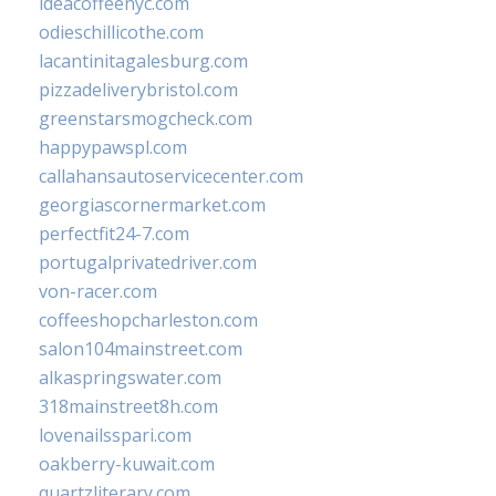
ideacoffeenyc.com
odieschillicothe.com
lacantinitagalesburg.com
pizzadeliverybristol.com
greenstarsmogcheck.com
happypawspl.com
callahansautoservicecenter.com
georgiascornermarket.com
perfectfit24-7.com
portugalprivatedriver.com
von-racer.com
coffeeshopcharleston.com
salon104mainstreet.com
alkaspringswater.com
318mainstreet8h.com
lovenailsspari.com
oakberry-kuwait.com
quartzliterary.com