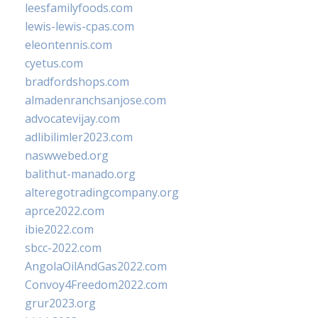
leesfamilyfoods.com
lewis-lewis-cpas.com
eleontennis.com
cyetus.com
bradfordshops.com
almadenranchsanjose.com
advocatevijay.com
adlibilimler2023.com
naswwebed.org
balithut-manado.org
alteregotradingcompany.org
aprce2022.com
ibie2022.com
sbcc-2022.com
AngolaOilAndGas2022.com
Convoy4Freedom2022.com
grur2023.org