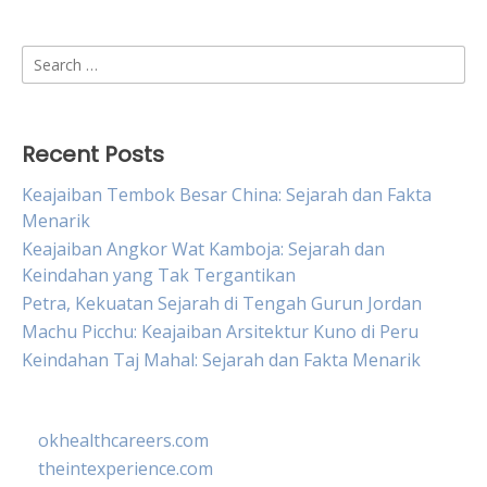
Search
for:
Recent Posts
Keajaiban Tembok Besar China: Sejarah dan Fakta
Menarik
Keajaiban Angkor Wat Kamboja: Sejarah dan
Keindahan yang Tak Tergantikan
Petra, Kekuatan Sejarah di Tengah Gurun Jordan
Machu Picchu: Keajaiban Arsitektur Kuno di Peru
Keindahan Taj Mahal: Sejarah dan Fakta Menarik
okhealthcareers.com
theintexperience.com