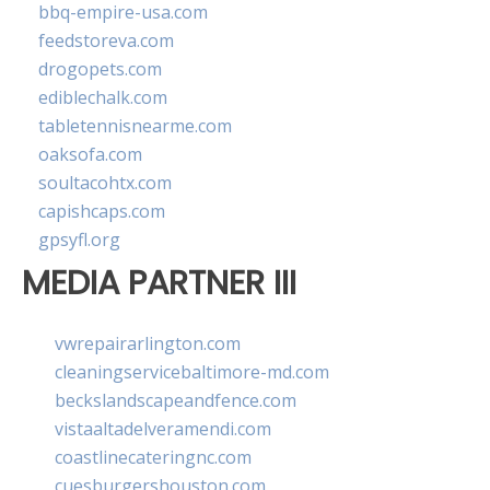
bbq-empire-usa.com
feedstoreva.com
drogopets.com
ediblechalk.com
tabletennisnearme.com
oaksofa.com
soultacohtx.com
capishcaps.com
gpsyfl.org
MEDIA PARTNER III
vwrepairarlington.com
cleaningservicebaltimore-md.com
beckslandscapeandfence.com
vistaaltadelveramendi.com
coastlinecateringnc.com
cuesburgershouston.com