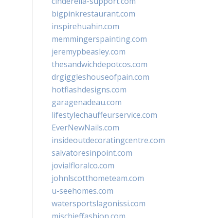
cinderella-support.com
bigpinkrestaurant.com
inspirehuahin.com
memmingerspainting.com
jeremypbeasley.com
thesandwichdepotcos.com
drgiggleshouseofpain.com
hotflashdesigns.com
garagenadeau.com
lifestylechauffeurservice.com
EverNewNails.com
insideoutdecoratingcentre.com
salvatoresinpoint.com
jovialfloralco.com
johnlscotthometeam.com
u-seehomes.com
watersportslagonissi.com
mischieffashion.com