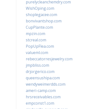
purelycleanchemdry.com
WishOping.com
shoplegacee.com
bonvivantshop.com
CupPlante.com
mpzin.com
stcreal.com
PopUpFlea.com
valueml.com
rebeccatorresjewelry.com
jmpbliss.com
drjorgerico.com
queensushipa.com
wendyweimerdds.com
ameri-camp.com
hrsreceivables.com
empconst1.com