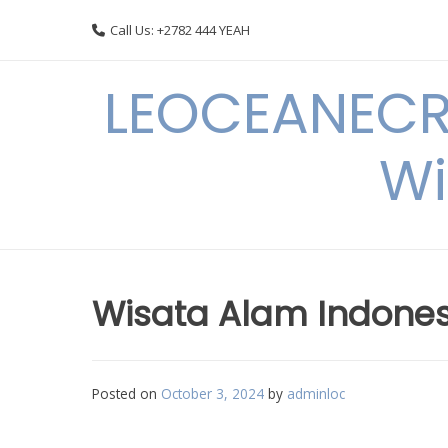
Skip
Call Us: +2782 444 YEAH
to
content
LEOCEANECRE
Wi
Wisata Alam Indones
Posted on
October 3, 2024
by
adminloc