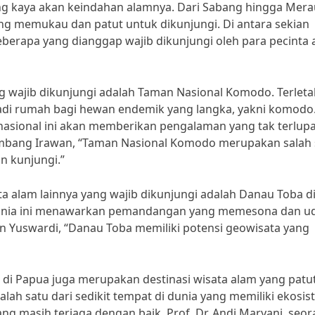
g kaya akan keindahan alamnya. Dari Sabang hingga Mera
ng memukau dan patut untuk dikunjungi. Di antara sekian
eberapa yang dianggap wajib dikunjungi oleh para pecinta
ng wajib dikunjungi adalah Taman Nasional Komodo. Terleta
jadi rumah bagi hewan endemik yang langka, yakni komodo
n nasional ini akan memberikan pengalaman yang tak terlup
ambang Irawan, “Taman Nasional Komodo merupakan salah 
n kunjungi.”
a alam lainnya yang wajib dikunjungi adalah Danau Toba d
 dunia ini menawarkan pemandangan yang memesona dan u
wan Yuswardi, “Danau Toba memiliki potensi geowisata yang
 di Papua juga merupakan destinasi wisata alam yang patu
alah satu dari sedikit tempat di dunia yang memiliki ekosi
ang masih terjaga dengan baik. Prof. Dr. Andi Maryani, seo