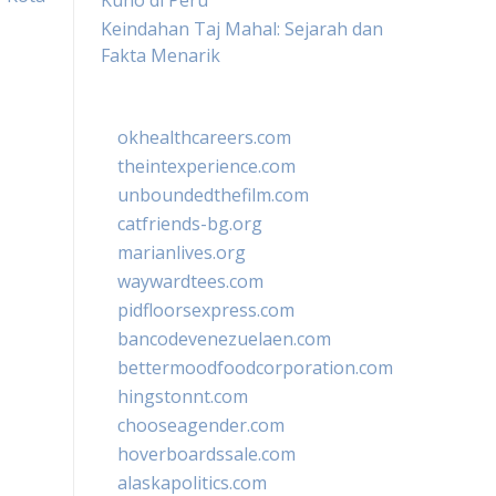
Kuno di Peru
Keindahan Taj Mahal: Sejarah dan
Fakta Menarik
okhealthcareers.com
theintexperience.com
unboundedthefilm.com
catfriends-bg.org
marianlives.org
waywardtees.com
pidfloorsexpress.com
bancodevenezuelaen.com
bettermoodfoodcorporation.com
hingstonnt.com
chooseagender.com
hoverboardssale.com
alaskapolitics.com