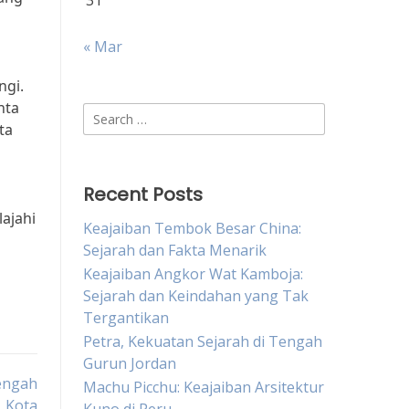
31
« Mar
ngi.
nta
Search
ta
for:
Recent Posts
ajahi
Keajaiban Tembok Besar China:
Sejarah dan Fakta Menarik
Keajaiban Angkor Wat Kamboja:
Sejarah dan Keindahan yang Tak
Tergantikan
Petra, Kekuatan Sejarah di Tengah
Gurun Jordan
engah
Machu Picchu: Keajaiban Arsitektur
Kota