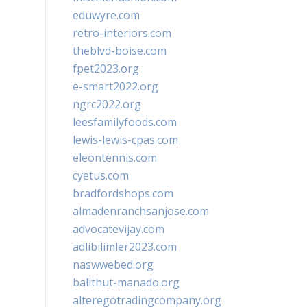
eduwyre.com
retro-interiors.com
theblvd-boise.com
fpet2023.org
e-smart2022.org
ngrc2022.org
leesfamilyfoods.com
lewis-lewis-cpas.com
eleontennis.com
cyetus.com
bradfordshops.com
almadenranchsanjose.com
advocatevijay.com
adlibilimler2023.com
naswwebed.org
balithut-manado.org
alteregotradingcompany.org