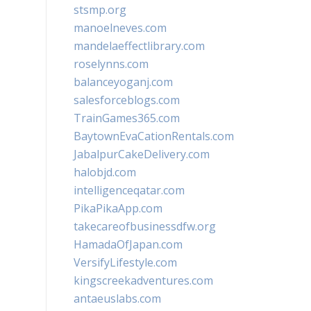
stsmp.org
manoelneves.com
mandelaeffectlibrary.com
roselynns.com
balanceyoganj.com
salesforceblogs.com
TrainGames365.com
BaytownEvaCationRentals.com
JabalpurCakeDelivery.com
halobjd.com
intelligenceqatar.com
PikaPikaApp.com
takecareofbusinessdfw.org
HamadaOfJapan.com
VersifyLifestyle.com
kingscreekadventures.com
antaeuslabs.com