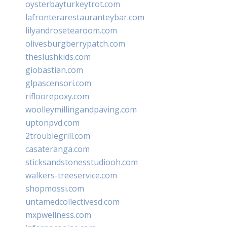
oysterbayturkeytrot.com
lafronterarestauranteybar.com
lilyandrosetearoom.com
olivesburgberrypatch.com
theslushkids.com
giobastian.com
glpascensori.com
rifloorepoxy.com
woolleymillingandpaving.com
uptonpvd.com
2troublegrill.com
casateranga.com
sticksandstonesstudiooh.com
walkers-treeservice.com
shopmossi.com
untamedcollectivesd.com
mxpwellness.com