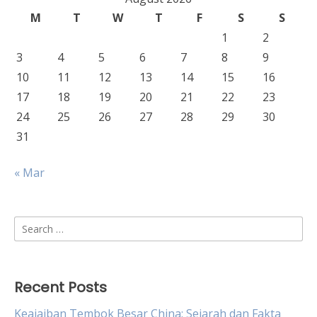
M
T
W
T
F
S
S
1
2
3
4
5
6
7
8
9
10
11
12
13
14
15
16
17
18
19
20
21
22
23
24
25
26
27
28
29
30
31
« Mar
Search
for:
Recent Posts
Keajaiban Tembok Besar China: Sejarah dan Fakta