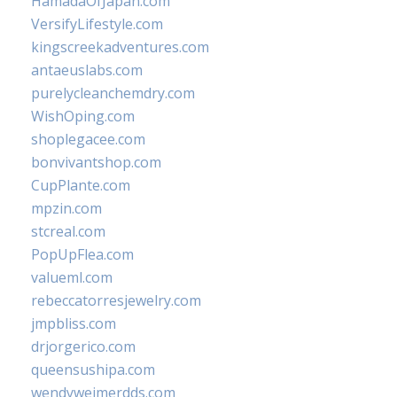
HamadaOfJapan.com
VersifyLifestyle.com
kingscreekadventures.com
antaeuslabs.com
purelycleanchemdry.com
WishOping.com
shoplegacee.com
bonvivantshop.com
CupPlante.com
mpzin.com
stcreal.com
PopUpFlea.com
valueml.com
rebeccatorresjewelry.com
jmpbliss.com
drjorgerico.com
queensushipa.com
wendyweimerdds.com