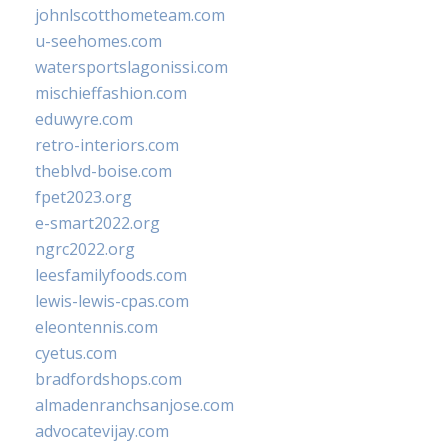
johnlscotthometeam.com
u-seehomes.com
watersportslagonissi.com
mischieffashion.com
eduwyre.com
retro-interiors.com
theblvd-boise.com
fpet2023.org
e-smart2022.org
ngrc2022.org
leesfamilyfoods.com
lewis-lewis-cpas.com
eleontennis.com
cyetus.com
bradfordshops.com
almadenranchsanjose.com
advocatevijay.com