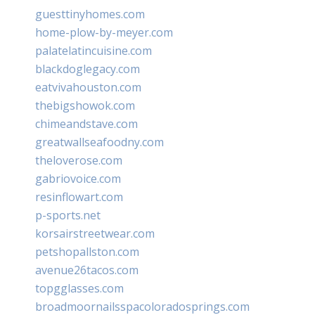
guesttinyhomes.com
home-plow-by-meyer.com
palatelatincuisine.com
blackdoglegacy.com
eatvivahouston.com
thebigshowok.com
chimeandstave.com
greatwallseafoodny.com
theloverose.com
gabriovoice.com
resinflowart.com
p-sports.net
korsairstreetwear.com
petshopallston.com
avenue26tacos.com
topgglasses.com
broadmoornailsspacoloradosprings.com