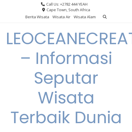
Skip
Call Us: +2782 444 YEAH
to
Cape Town, South Africa
content
Berita Wisata
Wisata Air
Wisata Alam
LEOCEANECREA
– Informasi
Seputar
Wisata
Terbaik Dunia