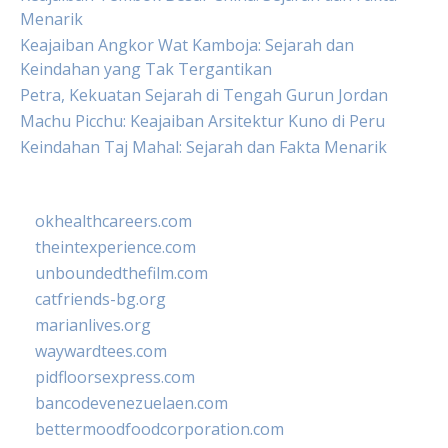
Menarik
Keajaiban Angkor Wat Kamboja: Sejarah dan
Keindahan yang Tak Tergantikan
Petra, Kekuatan Sejarah di Tengah Gurun Jordan
Machu Picchu: Keajaiban Arsitektur Kuno di Peru
Keindahan Taj Mahal: Sejarah dan Fakta Menarik
okhealthcareers.com
theintexperience.com
unboundedthefilm.com
catfriends-bg.org
marianlives.org
waywardtees.com
pidfloorsexpress.com
bancodevenezuelaen.com
bettermoodfoodcorporation.com