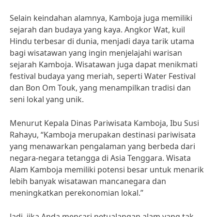
Selain keindahan alamnya, Kamboja juga memiliki
sejarah dan budaya yang kaya. Angkor Wat, kuil
Hindu terbesar di dunia, menjadi daya tarik utama
bagi wisatawan yang ingin menjelajahi warisan
sejarah Kamboja. Wisatawan juga dapat menikmati
festival budaya yang meriah, seperti Water Festival
dan Bon Om Touk, yang menampilkan tradisi dan
seni lokal yang unik.
Menurut Kepala Dinas Pariwisata Kamboja, Ibu Susi
Rahayu, “Kamboja merupakan destinasi pariwisata
yang menawarkan pengalaman yang berbeda dari
negara-negara tetangga di Asia Tenggara. Wisata
Alam Kamboja memiliki potensi besar untuk menarik
lebih banyak wisatawan mancanegara dan
meningkatkan perekonomian lokal.”
Jadi, jika Anda mencari petualangan alam yang tak