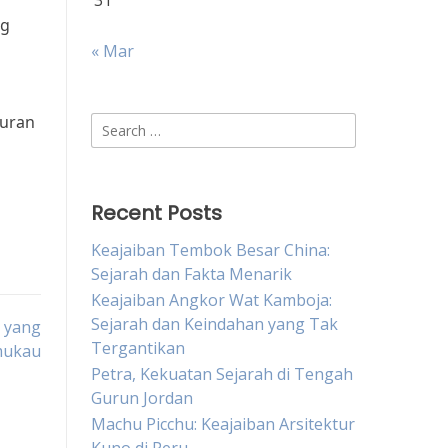
31
ng
« Mar
buran
Search
for:
Recent Posts
Keajaiban Tembok Besar China:
Sejarah dan Fakta Menarik
Keajaiban Angkor Wat Kamboja:
Sejarah dan Keindahan yang Tak
a yang
Tergantikan
ukau
Petra, Kekuatan Sejarah di Tengah
Gurun Jordan
Machu Picchu: Keajaiban Arsitektur