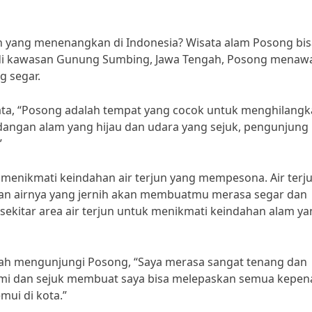
n yang menenangkan di Indonesia? Wisata alam Posong bis
k di kawasan Gunung Sumbing, Jawa Tengah, Posong menaw
 segar.
ata, “Posong adalah tempat yang cocok untuk menghilang
dangan alam yang hijau dan udara yang sejuk, pengunjung 
”
 menikmati keindahan air terjun yang mempesona. Air terj
 dan airnya yang jernih akan membuatmu merasa segar dan
sekitar area air terjun untuk menikmati keindahan alam y
elah mengunjungi Posong, “Saya merasa sangat tenang dan
alami dan sejuk membuat saya bisa melepaskan semua kepen
ui di kota.”