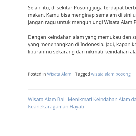
Selain itu, di sekitar Posong juga terdapat be
makan. Kamu bisa menginap semalam di sini u
jangan ragu untuk mengunjungi Wisata Alam P
Dengan keindahan alam yang memukau dan sua
yang menenangkan di Indonesia. Jadi, kapan 
liburanmu sekarang dan nikmati keindahan a
Posted in
Wisata Alam
Tagged
wisata alam posong
Post
Wisata Alam Bali: Menikmati Keindahan Alam d
Keanekaragaman Hayati
navigation