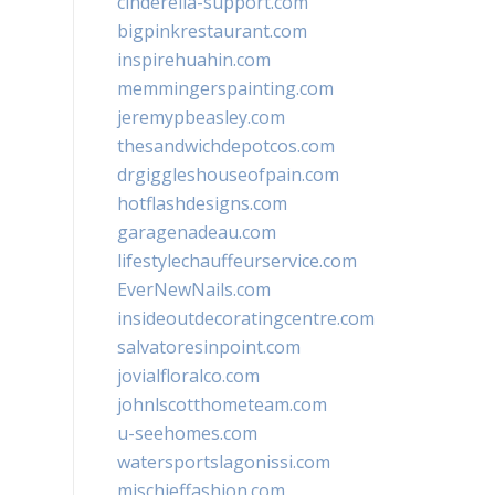
cinderella-support.com
bigpinkrestaurant.com
inspirehuahin.com
memmingerspainting.com
jeremypbeasley.com
thesandwichdepotcos.com
drgiggleshouseofpain.com
hotflashdesigns.com
garagenadeau.com
lifestylechauffeurservice.com
EverNewNails.com
insideoutdecoratingcentre.com
salvatoresinpoint.com
jovialfloralco.com
johnlscotthometeam.com
u-seehomes.com
watersportslagonissi.com
mischieffashion.com