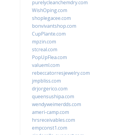
purelycleanchemdry.com
WishOping.com
shoplegacee.com
bonvivantshop.com
CupPlante.com
mpzin.com
stcreal.com
PopUpFlea.com
valueml.com
rebeccatorresjewelry.com
jmpbliss.com
drjorgerico.com
queensushipa.com
wendyweimerdds.com
ameri-camp.com
hrsreceivables.com
empconst1.com