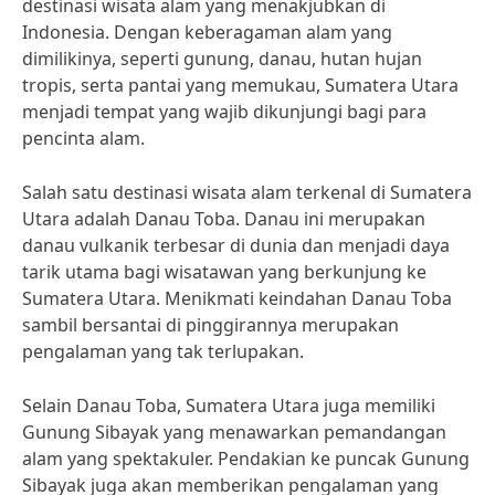
destinasi wisata alam yang menakjubkan di
Indonesia. Dengan keberagaman alam yang
dimilikinya, seperti gunung, danau, hutan hujan
tropis, serta pantai yang memukau, Sumatera Utara
menjadi tempat yang wajib dikunjungi bagi para
pencinta alam.
Salah satu destinasi wisata alam terkenal di Sumatera
Utara adalah Danau Toba. Danau ini merupakan
danau vulkanik terbesar di dunia dan menjadi daya
tarik utama bagi wisatawan yang berkunjung ke
Sumatera Utara. Menikmati keindahan Danau Toba
sambil bersantai di pinggirannya merupakan
pengalaman yang tak terlupakan.
Selain Danau Toba, Sumatera Utara juga memiliki
Gunung Sibayak yang menawarkan pemandangan
alam yang spektakuler. Pendakian ke puncak Gunung
Sibayak juga akan memberikan pengalaman yang