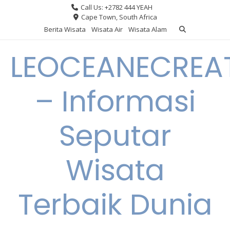
Skip
Call Us: +2782 444 YEAH
to
Cape Town, South Africa
content
Berita Wisata
Wisata Air
Wisata Alam
LEOCEANECREA
– Informasi
Seputar
Wisata
Terbaik Dunia