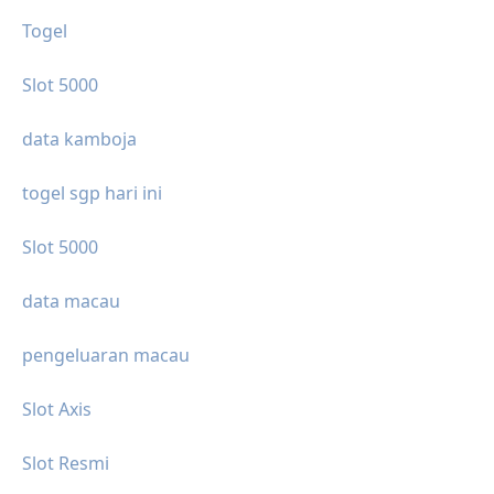
Togel
Slot 5000
data kamboja
togel sgp hari ini
Slot 5000
data macau
pengeluaran macau
Slot Axis
Slot Resmi