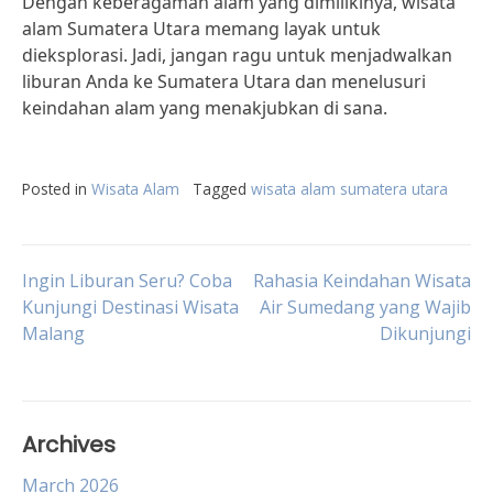
Dengan keberagaman alam yang dimilikinya, wisata
alam Sumatera Utara memang layak untuk
dieksplorasi. Jadi, jangan ragu untuk menjadwalkan
liburan Anda ke Sumatera Utara dan menelusuri
keindahan alam yang menakjubkan di sana.
Posted in
Wisata Alam
Tagged
wisata alam sumatera utara
Post
Ingin Liburan Seru? Coba
Rahasia Keindahan Wisata
Kunjungi Destinasi Wisata
Air Sumedang yang Wajib
Malang
Dikunjungi
navigation
Archives
March 2026