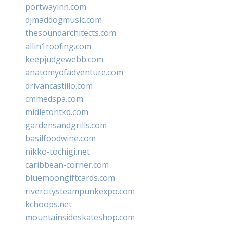
portwayinn.com
djmaddogmusic.com
thesoundarchitects.com
allin1roofing.com
keepjudgewebb.com
anatomyofadventure.com
drivancastillo.com
cmmedspa.com
midletontkd.com
gardensandgrills.com
basilfoodwine.com
nikko-tochigi.net
caribbean-corner.com
bluemoongiftcards.com
rivercitysteampunkexpo.com
kchoops.net
mountainsideskateshop.com