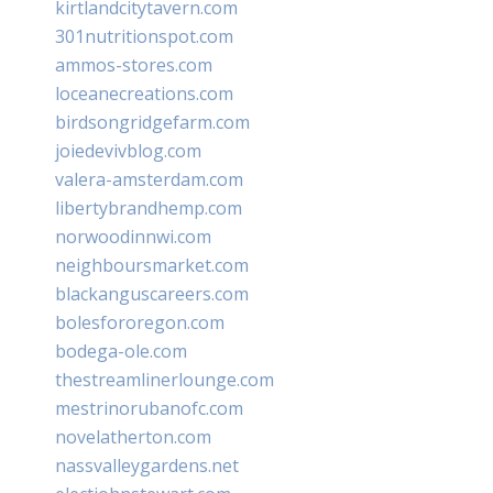
kirtlandcitytavern.com
301nutritionspot.com
ammos-stores.com
loceanecreations.com
birdsongridgefarm.com
joiedevivblog.com
valera-amsterdam.com
libertybrandhemp.com
norwoodinnwi.com
neighboursmarket.com
blackanguscareers.com
bolesfororegon.com
bodega-ole.com
thestreamlinerlounge.com
mestrinorubanofc.com
novelatherton.com
nassvalleygardens.net