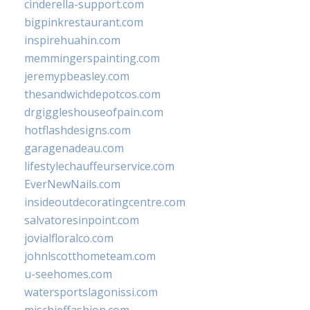
cinderella-support.com
bigpinkrestaurant.com
inspirehuahin.com
memmingerspainting.com
jeremypbeasley.com
thesandwichdepotcos.com
drgiggleshouseofpain.com
hotflashdesigns.com
garagenadeau.com
lifestylechauffeurservice.com
EverNewNails.com
insideoutdecoratingcentre.com
salvatoresinpoint.com
jovialfloralco.com
johnlscotthometeam.com
u-seehomes.com
watersportslagonissi.com