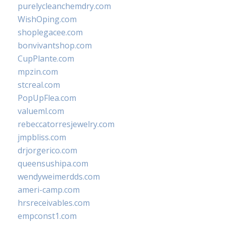
purelycleanchemdry.com
WishOping.com
shoplegacee.com
bonvivantshop.com
CupPlante.com
mpzin.com
stcreal.com
PopUpFlea.com
valueml.com
rebeccatorresjewelry.com
jmpbliss.com
drjorgerico.com
queensushipa.com
wendyweimerdds.com
ameri-camp.com
hrsreceivables.com
empconst1.com