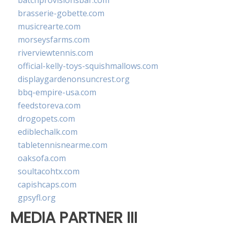
batchprovisionsbar.com
brasserie-gobette.com
musicrearte.com
morseysfarms.com
riverviewtennis.com
official-kelly-toys-squishmallows.com
displaygardenonsuncrest.org
bbq-empire-usa.com
feedstoreva.com
drogopets.com
ediblechalk.com
tabletennisnearme.com
oaksofa.com
soultacohtx.com
capishcaps.com
gpsyfl.org
MEDIA PARTNER III