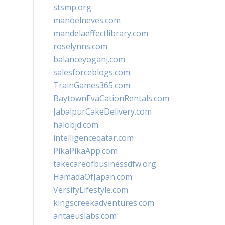
stsmp.org
manoelneves.com
mandelaeffectlibrary.com
roselynns.com
balanceyoganj.com
salesforceblogs.com
TrainGames365.com
BaytownEvaCationRentals.com
JabalpurCakeDelivery.com
halobjd.com
intelligenceqatar.com
PikaPikaApp.com
takecareofbusinessdfw.org
HamadaOfJapan.com
VersifyLifestyle.com
kingscreekadventures.com
antaeuslabs.com