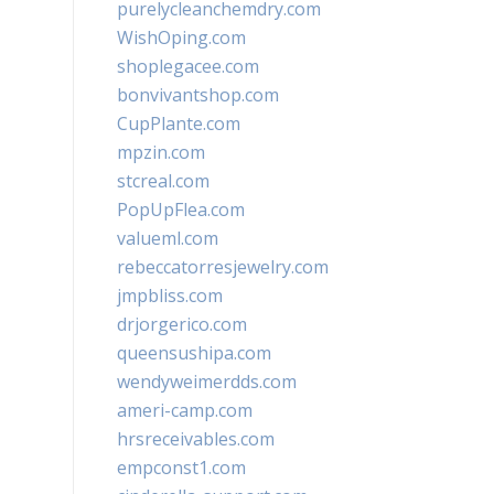
purelycleanchemdry.com
WishOping.com
shoplegacee.com
bonvivantshop.com
CupPlante.com
mpzin.com
stcreal.com
PopUpFlea.com
valueml.com
rebeccatorresjewelry.com
jmpbliss.com
drjorgerico.com
queensushipa.com
wendyweimerdds.com
ameri-camp.com
hrsreceivables.com
empconst1.com