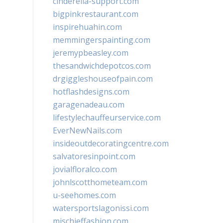
cinderella-support.com
bigpinkrestaurant.com
inspirehuahin.com
memmingerspainting.com
jeremypbeasley.com
thesandwichdepotcos.com
drgiggleshouseofpain.com
hotflashdesigns.com
garagenadeau.com
lifestylechauffeurservice.com
EverNewNails.com
insideoutdecoratingcentre.com
salvatoresinpoint.com
jovialfloralco.com
johnlscotthometeam.com
u-seehomes.com
watersportslagonissi.com
mischieffashion.com