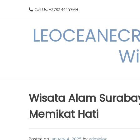
Skip
Call Us: +2782 444 YEAH
to
content
LEOCEANECRE
Wi
Wisata Alam Suraba
Memikat Hati
Posted on
January 4, 2025
by
adminloc