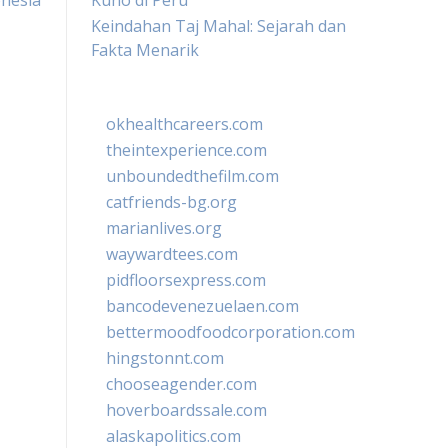
onesia
Kuno di Peru
Keindahan Taj Mahal: Sejarah dan
Fakta Menarik
okhealthcareers.com
theintexperience.com
unboundedthefilm.com
catfriends-bg.org
marianlives.org
waywardtees.com
pidfloorsexpress.com
bancodevenezuelaen.com
bettermoodfoodcorporation.com
hingstonnt.com
chooseagender.com
hoverboardssale.com
alaskapolitics.com