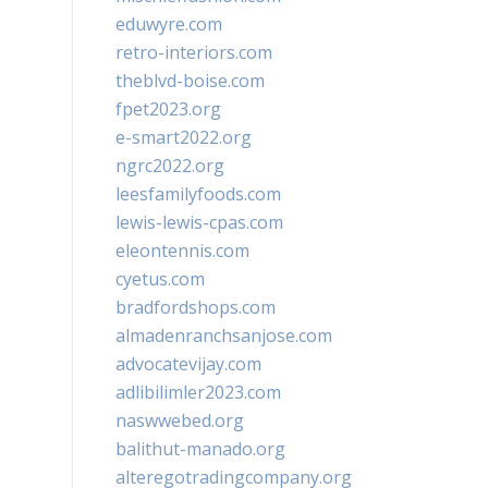
eduwyre.com
retro-interiors.com
theblvd-boise.com
fpet2023.org
e-smart2022.org
ngrc2022.org
leesfamilyfoods.com
lewis-lewis-cpas.com
eleontennis.com
cyetus.com
bradfordshops.com
almadenranchsanjose.com
advocatevijay.com
adlibilimler2023.com
naswwebed.org
balithut-manado.org
alteregotradingcompany.org