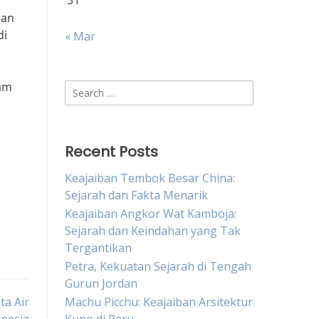
31
dan
di
« Mar
lam
Search
for:
Recent Posts
Keajaiban Tembok Besar China:
Sejarah dan Fakta Menarik
Keajaiban Angkor Wat Kamboja:
Sejarah dan Keindahan yang Tak
Tergantikan
Petra, Kekuatan Sejarah di Tengah
Gurun Jordan
ta Air
Machu Picchu: Keajaiban Arsitektur