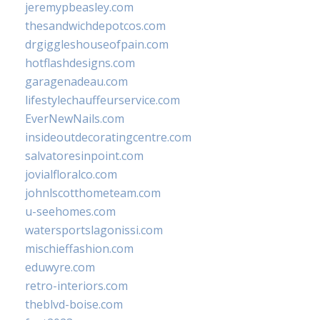
jeremypbeasley.com
thesandwichdepotcos.com
drgiggleshouseofpain.com
hotflashdesigns.com
garagenadeau.com
lifestylechauffeurservice.com
EverNewNails.com
insideoutdecoratingcentre.com
salvatoresinpoint.com
jovialfloralco.com
johnlscotthometeam.com
u-seehomes.com
watersportslagonissi.com
mischieffashion.com
eduwyre.com
retro-interiors.com
theblvd-boise.com