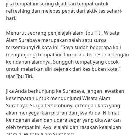
jika tempat ini sering dijadikan tempat untuk
refreshing dan melepas penat dari aktivitas sehari-
hari.
Menurut seorang penjelajah alam, Ibu Titi, Wisata
Alam Surabaya merupakan salah satu surga
tersembunyi di kota ini. “Saya sudah beberapa kali
mengunjungi tempat ini dan selalu terpesona dengan
keindahan alamnya. Sungguh tempat yang cocok
untuk melarikan diri sejenak dari kesibukan kota,”
ujar Ibu Titi.
Jika Anda berkunjung ke Surabaya, jangan lewatkan
kesempatan untuk mengunjungi Wisata Alam
Surabaya. Surga tersembunyi di tengah kota yang
akan menyegarkan pikiran dan jiwa Anda. Nikmati
keindahan alam dan udara segar yang ditawarkan
oleh tempat ini. Ayo jelajahi dan rasakan keajaiban
alam di Wisata Alam Surabaya!