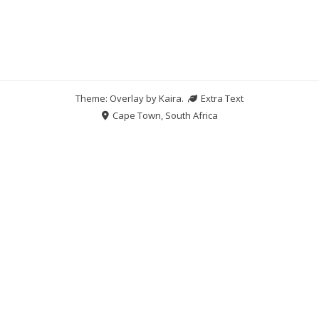
Theme: Overlay by
Kaira
.
Extra Text
Cape Town, South Africa