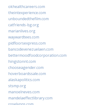
okhealthcareers.com
theintexperience.com
unboundedthefilm.com
catfriends-bg.org
marianlives.org
waywardtees.com
pidfloorsexpress.com
bancodevenezuelaen.com
bettermoodfoodcorporation.com
hingstonnt.com
chooseagender.com
hoverboardssale.com
alaskapolitics.com
stsmp.org
manoelneves.com
mandelaeffectlibrary.com
roselynns.com