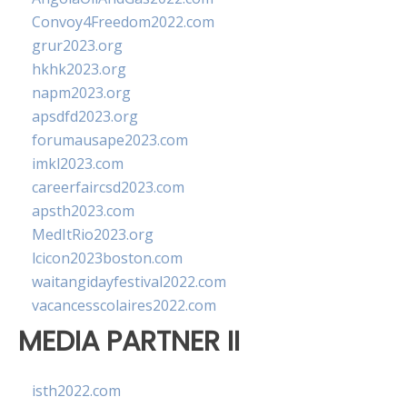
Convoy4Freedom2022.com
grur2023.org
hkhk2023.org
napm2023.org
apsdfd2023.org
forumausape2023.com
imkl2023.com
careerfaircsd2023.com
apsth2023.com
MedItRio2023.org
lcicon2023boston.com
waitangidayfestival2022.com
vacancesscolaires2022.com
MEDIA PARTNER II
isth2022.com