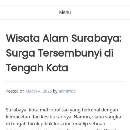
Menu
Wisata Alam Surabaya:
Surga Tersembunyi di
Tengah Kota
Posted on
March 4, 2025
by
adminloc
Surabaya, kota metropolitan yang terkenal dengan
kemacetan dan kesibukannya. Namun, siapa sangka
di tengah hiruk pikuk kota ini terselip sebuah