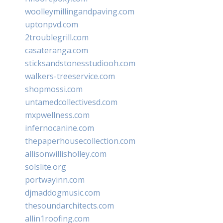
woolleymillingandpaving.com
uptonpvd.com
2troublegrill.com
casateranga.com
sticksandstonesstudiooh.com
walkers-treeservice.com
shopmossi.com
untamedcollectivesd.com
mxpwellness.com
infernocanine.com
thepaperhousecollection.com
allisonwillisholley.com
solslite.org
portwayinn.com
djmaddogmusic.com
thesoundarchitects.com
allin1roofing.com