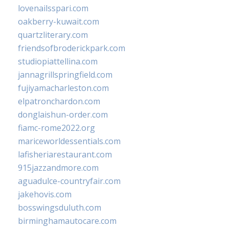
lovenailsspari.com
oakberry-kuwait.com
quartzliterary.com
friendsofbroderickpark.com
studiopiattellina.com
jannagrillspringfield.com
fujiyamacharleston.com
elpatronchardon.com
donglaishun-order.com
fiamc-rome2022.org
mariceworldessentials.com
lafisheriarestaurant.com
915jazzandmore.com
aguadulce-countryfair.com
jakehovis.com
bosswingsduluth.com
birminghamautocare.com