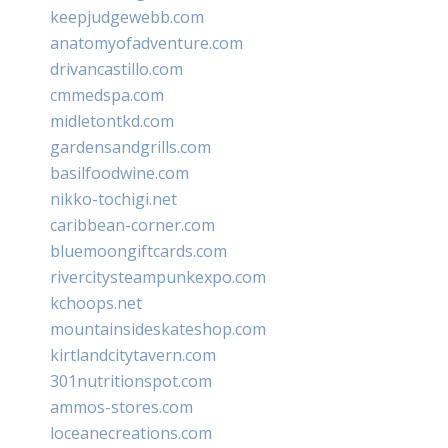
keepjudgewebb.com
anatomyofadventure.com
drivancastillo.com
cmmedspa.com
midletontkd.com
gardensandgrills.com
basilfoodwine.com
nikko-tochigi.net
caribbean-corner.com
bluemoongiftcards.com
rivercitysteampunkexpo.com
kchoops.net
mountainsideskateshop.com
kirtlandcitytavern.com
301nutritionspot.com
ammos-stores.com
loceanecreations.com