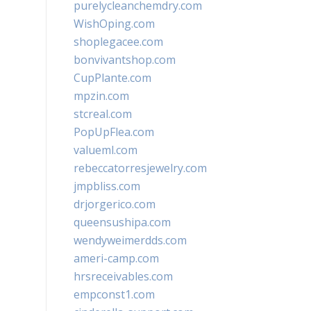
purelycleanchemdry.com
WishOping.com
shoplegacee.com
bonvivantshop.com
CupPlante.com
mpzin.com
stcreal.com
PopUpFlea.com
valueml.com
rebeccatorresjewelry.com
jmpbliss.com
drjorgerico.com
queensushipa.com
wendyweimerdds.com
ameri-camp.com
hrsreceivables.com
empconst1.com