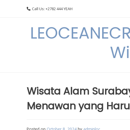
Skip
Call Us: +2782 444 YEAH
to
content
LEOCEANECRE
Wi
Wisata Alam Suraba
Menawan yang Harus
Posted on
October 8, 2024
by
adminloc