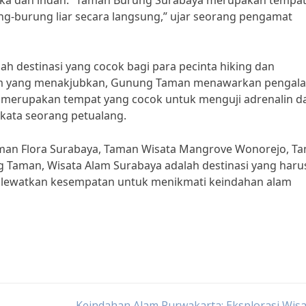
ngka dan indah. “Taman Burung Surabaya merupakan tempa
-burung liar secara langsung,” ujar seorang pengamat
h destinasi yang cocok bagi para pecinta hiking dan
am yang menakjubkan, Gunung Taman menawarkan pengal
 merupakan tempat yang cocok untuk menguji adrenalin d
kata seorang petualang.
an Flora Surabaya, Taman Wisata Mangrove Wonorejo, T
Taman, Wisata Alam Surabaya adalah destinasi yang haru
gan lewatkan kesempatan untuk menikmati keindahan alam
Keindahan Alam Purwakarta: Eksplorasi Wisa