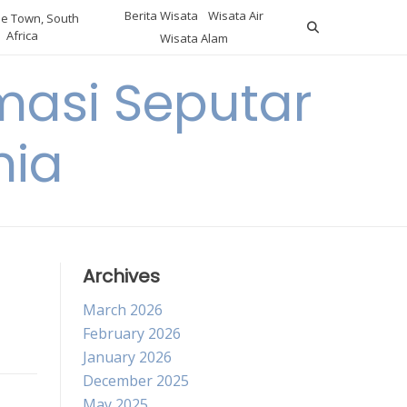
Berita Wisata
Wisata Air
e Town, South
Africa
Wisata Alam
masi Seputar
nia
Archives
March 2026
February 2026
January 2026
December 2025
May 2025