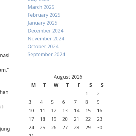
March 2025
February 2025
January 2025
December 2024
November 2024
October 2024
September 2024
nasi
am,”
August 2026
M
T
W
T
F
S
S
ahan
1
2
3
4
5
6
7
8
9
ti
10
11
12
13
14
15
16
17
18
19
20
21
22
23
24
25
26
27
28
29
30
njung