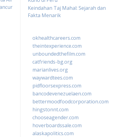
Kuno di Peru
ancur
Keindahan Taj Mahal: Sejarah dan
Fakta Menarik
okhealthcareers.com
theintexperience.com
unboundedthefilm.com
catfriends-bg.org
marianlives.org
waywardtees.com
pidfloorsexpress.com
bancodevenezuelaen.com
bettermoodfoodcorporation.com
hingstonnt.com
chooseagender.com
hoverboardssale.com
alaskapolitics.com