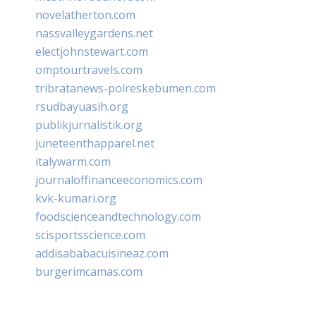
novelatherton.com
nassvalleygardens.net
electjohnstewart.com
omptourtravels.com
tribratanews-polreskebumen.com
rsudbayuasih.org
publikjurnalistik.org
juneteenthapparel.net
italywarm.com
journaloffinanceeconomics.com
kvk-kumari.org
foodscienceandtechnology.com
scisportsscience.com
addisababacuisineaz.com
burgerimcamas.com