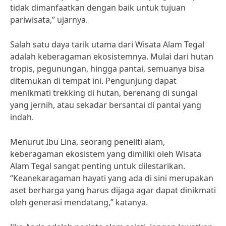
tidak dimanfaatkan dengan baik untuk tujuan
pariwisata,” ujarnya.
Salah satu daya tarik utama dari Wisata Alam Tegal
adalah keberagaman ekosistemnya. Mulai dari hutan
tropis, pegunungan, hingga pantai, semuanya bisa
ditemukan di tempat ini. Pengunjung dapat
menikmati trekking di hutan, berenang di sungai
yang jernih, atau sekadar bersantai di pantai yang
indah.
Menurut Ibu Lina, seorang peneliti alam,
keberagaman ekosistem yang dimiliki oleh Wisata
Alam Tegal sangat penting untuk dilestarikan.
“Keanekaragaman hayati yang ada di sini merupakan
aset berharga yang harus dijaga agar dapat dinikmati
oleh generasi mendatang,” katanya.