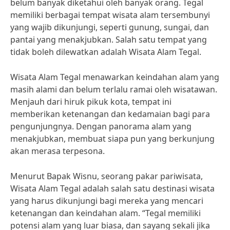
belum banyak diketahui oleh banyak orang. Tegal
memiliki berbagai tempat wisata alam tersembunyi
yang wajib dikunjungi, seperti gunung, sungai, dan
pantai yang menakjubkan. Salah satu tempat yang
tidak boleh dilewatkan adalah Wisata Alam Tegal.
Wisata Alam Tegal menawarkan keindahan alam yang
masih alami dan belum terlalu ramai oleh wisatawan.
Menjauh dari hiruk pikuk kota, tempat ini
memberikan ketenangan dan kedamaian bagi para
pengunjungnya. Dengan panorama alam yang
menakjubkan, membuat siapa pun yang berkunjung
akan merasa terpesona.
Menurut Bapak Wisnu, seorang pakar pariwisata,
Wisata Alam Tegal adalah salah satu destinasi wisata
yang harus dikunjungi bagi mereka yang mencari
ketenangan dan keindahan alam. “Tegal memiliki
potensi alam yang luar biasa, dan sayang sekali jika