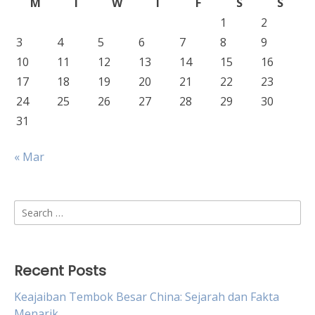
M
T
W
T
F
S
S
1
2
3
4
5
6
7
8
9
10
11
12
13
14
15
16
17
18
19
20
21
22
23
24
25
26
27
28
29
30
31
« Mar
Search
for:
Recent Posts
Keajaiban Tembok Besar China: Sejarah dan Fakta
Menarik