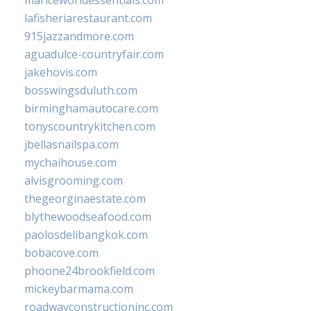
mariceworldessentials.com
lafisheriarestaurant.com
915jazzandmore.com
aguadulce-countryfair.com
jakehovis.com
bosswingsduluth.com
birminghamautocare.com
tonyscountrykitchen.com
jbellasnailspa.com
mychaihouse.com
alvisgrooming.com
thegeorginaestate.com
blythewoodseafood.com
paolosdelibangkok.com
bobacove.com
phoone24brookfield.com
mickeybarmama.com
roadwayconstructioninc.com