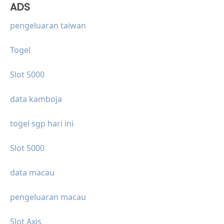
ADS
pengeluaran taiwan
Togel
Slot 5000
data kamboja
togel sgp hari ini
Slot 5000
data macau
pengeluaran macau
Slot Axis