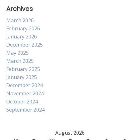
Archives
March 2026
February 2026
January 2026
December 2025
May 2025
March 2025
February 2025
January 2025
December 2024
November 2024
October 2024
September 2024
August 2026