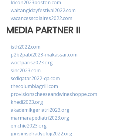
lcicon2023boston.com
waitangidayfestival2022.com
vacancesscolaires2022.com
MEDIA PARTNER II
isth2022.com
p2b2pabi2023-makassar.com
wocfparis2023.org
sinc2023.com
scdlqatar2022-qa.com
thecolumbiagrill.com
provisionscheeseandwineshoppe.com
khedi2023.org
akademikgeriatri2023.org
marmarapediatri2023.org
emchie2023.org
girisimselradyoloji2022.org