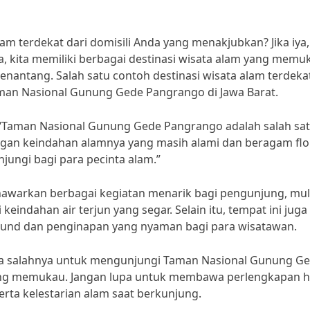
m terdekat dari domisili Anda yang menakjubkan? Jika iya,
a, kita memiliki berbagai destinasi wisata alam yang memu
nantang. Salah satu contoh destinasi wisata alam terdekat
aman Nasional Gunung Gede Pangrango di Jawa Barat.
, “Taman Nasional Gunung Gede Pangrango adalah salah sa
Dengan keindahan alamnya yang masih alami dan beragam flo
jungi bagi para pecinta alam.”
warkan berbagai kegiatan menarik bagi pengunjung, mul
eindahan air terjun yang segar. Selain itu, tempat ini juga
ground dan penginapan yang nyaman bagi para wisatawan.
ak ada salahnya untuk mengunjungi Taman Nasional Gunung G
ng memukau. Jangan lupa untuk membawa perlengkapan h
rta kelestarian alam saat berkunjung.