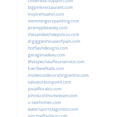
cinderella-support.com
bigpinkrestaurant.com
inspirehuahin.com
memmingerspainting.com
jeremypbeasley.com
thesandwichdepotcos.com
drgiggleshouseofpain.com
hotflashdesigns.com
garagenadeau.com
lifestylechauffeurservice.com
EverNewNails.com
insideoutdecoratingcentre.com
salvatoresinpoint.com
jovialfloralco.com
johnlscotthometeam.com
u-seehomes.com
watersportslagonissi.com
mischieffashion.com