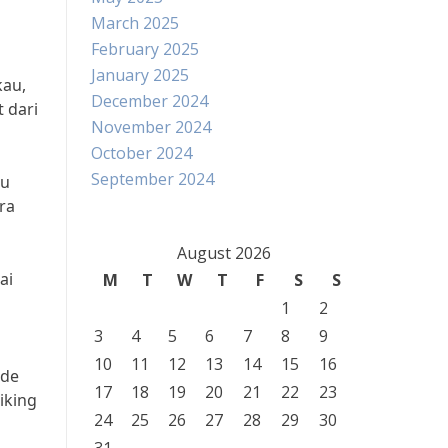
March 2025
February 2025
January 2025
kau,
December 2024
 dari
November 2024
October 2024
September 2024
tu
ra
August 2026
ai
M
T
W
T
F
S
S
1
2
3
4
5
6
7
8
9
10
11
12
13
14
15
16
ede
17
18
19
20
21
22
23
iking
24
25
26
27
28
29
30