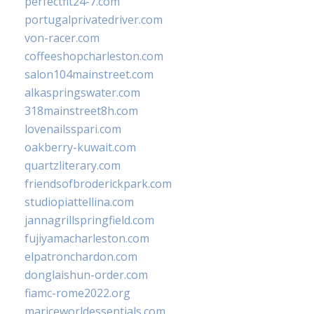
perfectfit24-7.com
portugalprivatedriver.com
von-racer.com
coffeeshopcharleston.com
salon104mainstreet.com
alkaspringswater.com
318mainstreet8h.com
lovenailsspari.com
oakberry-kuwait.com
quartzliterary.com
friendsofbroderickpark.com
studiopiattellina.com
jannagrillspringfield.com
fujiyamacharleston.com
elpatronchardon.com
donglaishun-order.com
fiamc-rome2022.org
mariceworldessentials.com