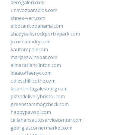
decogaleri.com
unavozparadios.com
shoes-vert.com
elbotanicopanama.com
shadyoaksrockportrvpark.com
jccoinlaundry.com
kautorepair.com
marjaeswinebar.com
elmazatlanclinton.com
ideacoffeenyc.com
odieschillicothe.com
lacantinitagalesburg.com
pizzadeliverybristol.com
greenstarsmogcheck.com
happypawspl.com
callahansautoservicecenter.com
georgiascornermarket.com