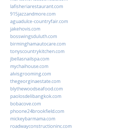
lafisheriarestaurant.com
915jazzandmore.com
aguadulce-countryfair.com
jakehovis.com
bosswingsduluth.com
birminghamautocare.com
tonyscountrykitchen.com
jbellasnailspa.com
mychaihouse.com
alvisgrooming.com
thegeorginaestate.com
blythewoodseafood.com
paolosdelibangkok.com
bobacove.com
phoone24brookfield.com
mickeybarmama.com
roadwayconstructioninc.com