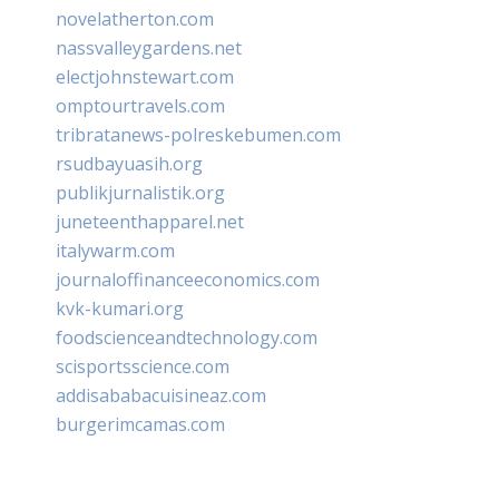
novelatherton.com
nassvalleygardens.net
electjohnstewart.com
omptourtravels.com
tribratanews-polreskebumen.com
rsudbayuasih.org
publikjurnalistik.org
juneteenthapparel.net
italywarm.com
journaloffinanceeconomics.com
kvk-kumari.org
foodscienceandtechnology.com
scisportsscience.com
addisababacuisineaz.com
burgerimcamas.com