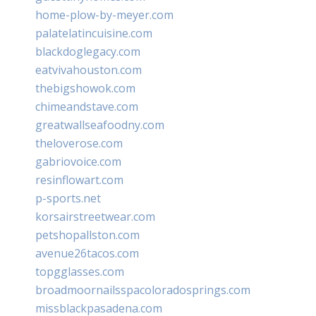
home-plow-by-meyer.com
palatelatincuisine.com
blackdoglegacy.com
eatvivahouston.com
thebigshowok.com
chimeandstave.com
greatwallseafoodny.com
theloverose.com
gabriovoice.com
resinflowart.com
p-sports.net
korsairstreetwear.com
petshopallston.com
avenue26tacos.com
topgglasses.com
broadmoornailsspacoloradosprings.com
missblackpasadena.com