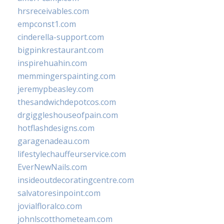
hrsreceivables.com
empconst1.com
cinderella-support.com
bigpinkrestaurant.com
inspirehuahin.com
memmingerspainting.com
jeremypbeasley.com
thesandwichdepotcos.com
drgiggleshouseofpain.com
hotflashdesigns.com
garagenadeau.com
lifestylechauffeurservice.com
EverNewNails.com
insideoutdecoratingcentre.com
salvatoresinpoint.com
jovialfloralco.com
johnlscotthometeam.com