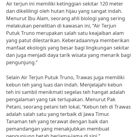
Air terjun ini memiliki ketinggian sekitar 120 meter
dan dikelilingi oleh hutan hijau yang sangat indah.
Menurut Ibu Alam, seorang ahli biologi yang sering
melakukan penelitian di kawasan ini, “Air Terjun
Putuk Truno merupakan salah satu keajaiban alam
yang patut dilestarikan. Keberadaannya memberikan
manfaat ekologis yang besar bagi lingkungan sekitar
dan juga menjadi daya tarik wisata yang menarik bagi
pengunjung.”
Selain Air Terjun Putuk Truno, Trawas juga memiliki
kebun teh yang luas dan indah. Menjelajahi kebun
teh ini sambil menikmati segelas teh hangat adalah
pengalaman yang tak terlupakan. Menurut Pak
Petani, seorang petani teh lokal, “Kebun teh di Trawas
adalah salah satu yang terbaik di Jawa Timur.
Tanaman teh yang terawat dengan baik dan
pemandangan yang menakjubkan membuat
pengunjung betah berlama-lama di sini.”