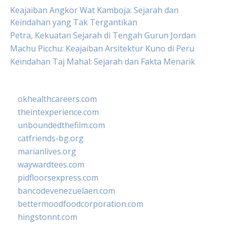
Keajaiban Angkor Wat Kamboja: Sejarah dan
Keindahan yang Tak Tergantikan
Petra, Kekuatan Sejarah di Tengah Gurun Jordan
Machu Picchu: Keajaiban Arsitektur Kuno di Peru
Keindahan Taj Mahal: Sejarah dan Fakta Menarik
okhealthcareers.com
theintexperience.com
unboundedthefilm.com
catfriends-bg.org
marianlives.org
waywardtees.com
pidfloorsexpress.com
bancodevenezuelaen.com
bettermoodfoodcorporation.com
hingstonnt.com