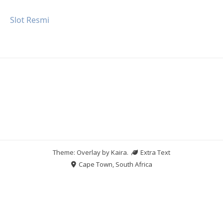
Slot Resmi
Theme: Overlay by
Kaira
.
Extra Text
Cape Town, South Africa