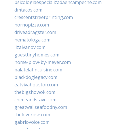
psicologiaespecializadaencampeche.com
dmtacos.com
crescentstreetprinting.com
hornopizza.com
driveadragster.com
hematologa.com
lizaivanov.com
guesttinyhomes.com
home-plow-by-meyer.com
palatelatincuisine.com
blackdoglegacy.com
eatvivahouston.com
thebigshowok.com
chimeandstave.com
greatwallseafoodny.com
theloverose.com
gabriovoice.com