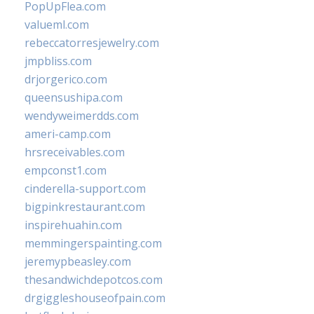
PopUpFlea.com
valueml.com
rebeccatorresjewelry.com
jmpbliss.com
drjorgerico.com
queensushipa.com
wendyweimerdds.com
ameri-camp.com
hrsreceivables.com
empconst1.com
cinderella-support.com
bigpinkrestaurant.com
inspirehuahin.com
memmingerspainting.com
jeremypbeasley.com
thesandwichdepotcos.com
drgiggleshouseofpain.com