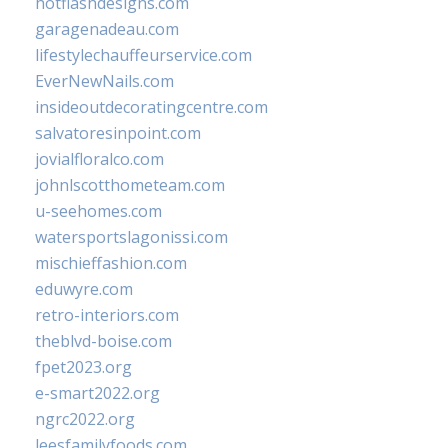
hotflashdesigns.com
garagenadeau.com
lifestylechauffeurservice.com
EverNewNails.com
insideoutdecoratingcentre.com
salvatoresinpoint.com
jovialfloralco.com
johnlscotthometeam.com
u-seehomes.com
watersportslagonissi.com
mischieffashion.com
eduwyre.com
retro-interiors.com
theblvd-boise.com
fpet2023.org
e-smart2022.org
ngrc2022.org
leesfamilyfoods.com