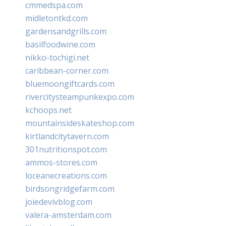
cmmedspa.com
midletontkd.com
gardensandgrills.com
basilfoodwine.com
nikko-tochigi.net
caribbean-corner.com
bluemoongiftcards.com
rivercitysteampunkexpo.com
kchoops.net
mountainsideskateshop.com
kirtlandcitytavern.com
301nutritionspot.com
ammos-stores.com
loceanecreations.com
birdsongridgefarm.com
joiedevivblog.com
valera-amsterdam.com