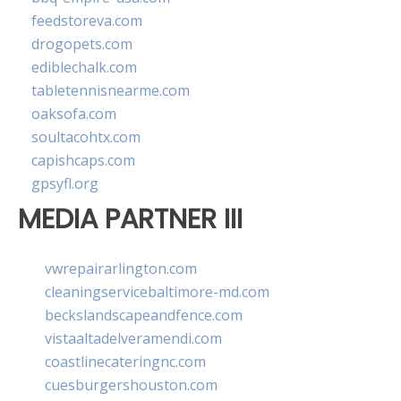
feedstoreva.com
drogopets.com
ediblechalk.com
tabletennisnearme.com
oaksofa.com
soultacohtx.com
capishcaps.com
gpsyfl.org
MEDIA PARTNER III
vwrepairarlington.com
cleaningservicebaltimore-md.com
beckslandscapeandfence.com
vistaaltadelveramendi.com
coastlinecateringnc.com
cuesburgershouston.com