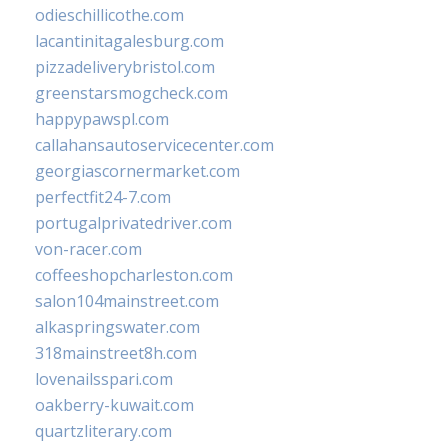
odieschillicothe.com
lacantinitagalesburg.com
pizzadeliverybristol.com
greenstarsmogcheck.com
happypawspl.com
callahansautoservicecenter.com
georgiascornermarket.com
perfectfit24-7.com
portugalprivatedriver.com
von-racer.com
coffeeshopcharleston.com
salon104mainstreet.com
alkaspringswater.com
318mainstreet8h.com
lovenailsspari.com
oakberry-kuwait.com
quartzliterary.com