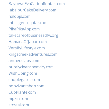
BaytownEvaCationRentals.com
JabalpurCakeDelivery.com
halobjd.com
intelligenceqatar.com
PikaPikaApp.com
takecareofbusinessdfw.org
HamadaOfJapan.com
VersifyLifestyle.com
kingscreekadventures.com
antaeuslabs.com
purelycleanchemdry.com
WishOping.com
shoplegacee.com
bonvivantshop.com
CupPlante.com
mpzin.com
stcreal.com