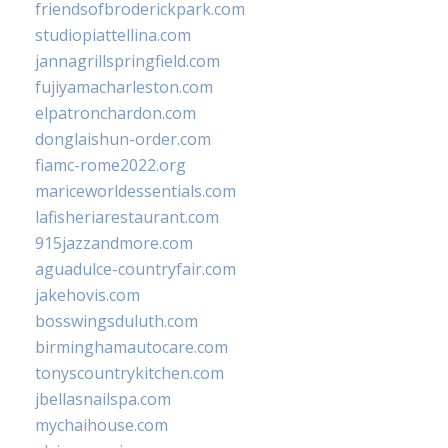
friendsofbroderickpark.com
studiopiattellina.com
jannagrillspringfield.com
fujiyamacharleston.com
elpatronchardon.com
donglaishun-order.com
fiamc-rome2022.org
mariceworldessentials.com
lafisheriarestaurant.com
915jazzandmore.com
aguadulce-countryfair.com
jakehovis.com
bosswingsduluth.com
birminghamautocare.com
tonyscountrykitchen.com
jbellasnailspa.com
mychaihouse.com