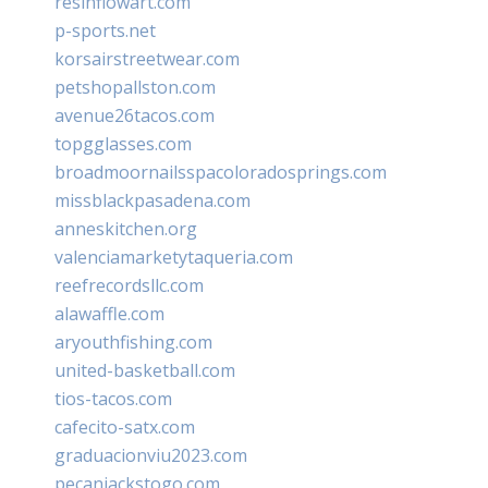
resinflowart.com
p-sports.net
korsairstreetwear.com
petshopallston.com
avenue26tacos.com
topgglasses.com
broadmoornailsspacoloradosprings.com
missblackpasadena.com
anneskitchen.org
valenciamarketytaqueria.com
reefrecordsllc.com
alawaffle.com
aryouthfishing.com
united-basketball.com
tios-tacos.com
cafecito-satx.com
graduacionviu2023.com
pecanjackstogo.com