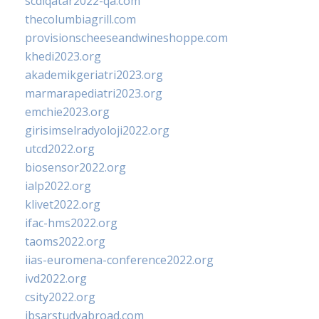
scdlqatar2022-qa.com
thecolumbiagrill.com
provisionscheeseandwineshoppe.com
khedi2023.org
akademikgeriatri2023.org
marmarapediatri2023.org
emchie2023.org
girisimselradyoloji2022.org
utcd2022.org
biosensor2022.org
ialp2022.org
klivet2022.org
ifac-hms2022.org
taoms2022.org
iias-euromena-conference2022.org
ivd2022.org
csity2022.org
ibsarstudyabroad.com