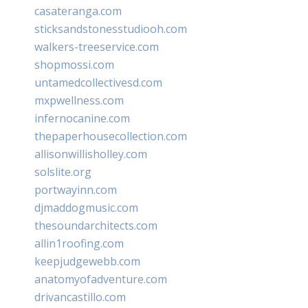
casateranga.com
sticksandstonesstudiooh.com
walkers-treeservice.com
shopmossi.com
untamedcollectivesd.com
mxpwellness.com
infernocanine.com
thepaperhousecollection.com
allisonwillisholley.com
solslite.org
portwayinn.com
djmaddogmusic.com
thesoundarchitects.com
allin1roofing.com
keepjudgewebb.com
anatomyofadventure.com
drivancastillo.com