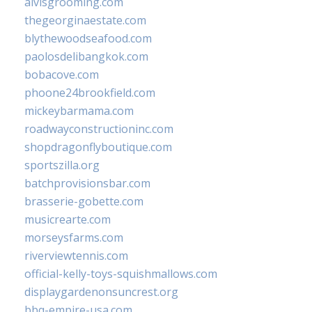
alvisgrooming.com
thegeorginaestate.com
blythewoodseafood.com
paolosdelibangkok.com
bobacove.com
phoone24brookfield.com
mickeybarmama.com
roadwayconstructioninc.com
shopdragonflyboutique.com
sportszilla.org
batchprovisionsbar.com
brasserie-gobette.com
musicrearte.com
morseysfarms.com
riverviewtennis.com
official-kelly-toys-squishmallows.com
displaygardenonsuncrest.org
bbq-empire-usa.com