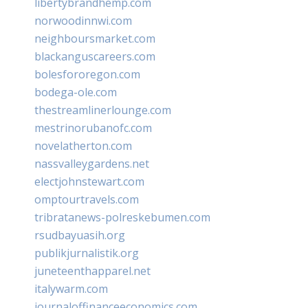
libertybrandhemp.com
norwoodinnwi.com
neighboursmarket.com
blackanguscareers.com
bolesfororegon.com
bodega-ole.com
thestreamlinerlounge.com
mestrinorubanofc.com
novelatherton.com
nassvalleygardens.net
electjohnstewart.com
omptourtravels.com
tribratanews-polreskebumen.com
rsudbayuasih.org
publikjurnalistik.org
juneteenthapparel.net
italywarm.com
journaloffinanceeconomics.com