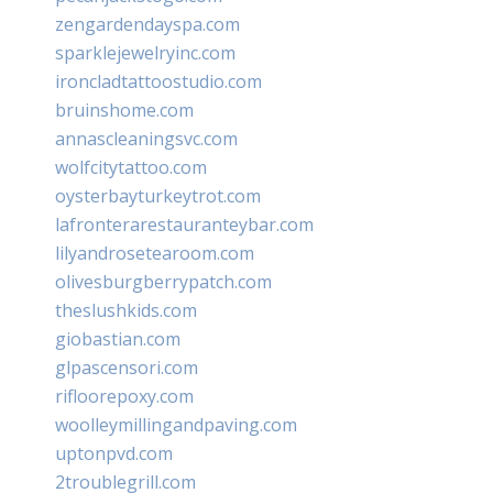
zengardendayspa.com
sparklejewelryinc.com
ironcladtattoostudio.com
bruinshome.com
annascleaningsvc.com
wolfcitytattoo.com
oysterbayturkeytrot.com
lafronterarestauranteybar.com
lilyandrosetearoom.com
olivesburgberrypatch.com
theslushkids.com
giobastian.com
glpascensori.com
rifloorepoxy.com
woolleymillingandpaving.com
uptonpvd.com
2troublegrill.com