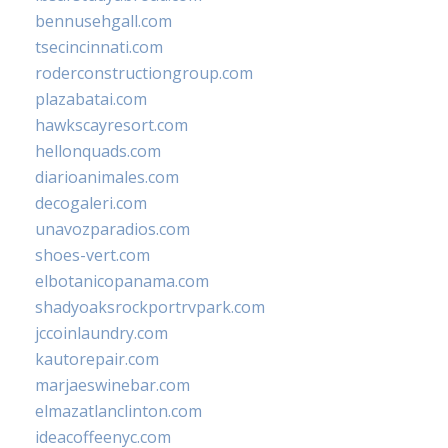
bennusehgall.com
tsecincinnati.com
roderconstructiongroup.com
plazabatai.com
hawkscayresort.com
hellonquads.com
diarioanimales.com
decogaleri.com
unavozparadios.com
shoes-vert.com
elbotanicopanama.com
shadyoaksrockportrvpark.com
jccoinlaundry.com
kautorepair.com
marjaeswinebar.com
elmazatlanclinton.com
ideacoffeenyc.com