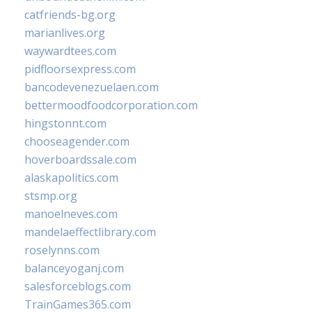
catfriends-bg.org
marianlives.org
waywardtees.com
pidfloorsexpress.com
bancodevenezuelaen.com
bettermoodfoodcorporation.com
hingstonnt.com
chooseagender.com
hoverboardssale.com
alaskapolitics.com
stsmp.org
manoelneves.com
mandelaeffectlibrary.com
roselynns.com
balanceyoganj.com
salesforceblogs.com
TrainGames365.com