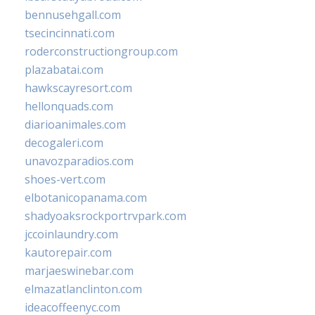
bennusehgall.com
tsecincinnati.com
roderconstructiongroup.com
plazabatai.com
hawkscayresort.com
hellonquads.com
diarioanimales.com
decogaleri.com
unavozparadios.com
shoes-vert.com
elbotanicopanama.com
shadyoaksrockportrvpark.com
jccoinlaundry.com
kautorepair.com
marjaeswinebar.com
elmazatlanclinton.com
ideacoffeenyc.com