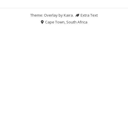
Theme: Overlay by
Kaira
.
Extra Text
Cape Town, South Africa