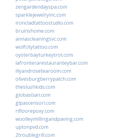
zengardendayspa.com
sparklejewelryinc.com
ironcladtattoostudio.com
bruinshome.com
annascleaningsvc.com
wolfcitytattoo.com
oysterbayturkeytrot.com
lafronterarestauranteybar.com
lilyandrosetearoom.com
olivesburgberrypatch.com
theslushkids.com
giobastian.com
glpascensori.com
rifloorepoxy.com
woolleymillingandpaving.com
uptonpvd.com
2troublegrill.com