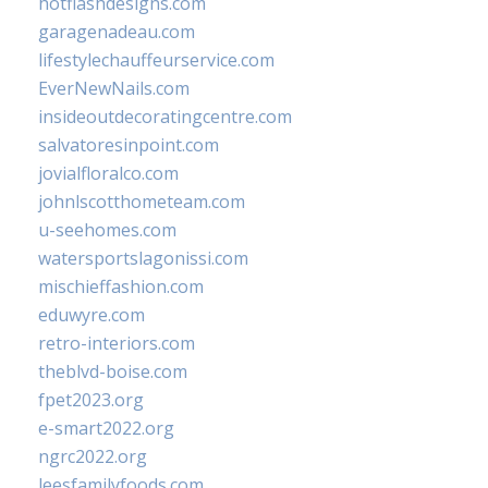
hotflashdesigns.com
garagenadeau.com
lifestylechauffeurservice.com
EverNewNails.com
insideoutdecoratingcentre.com
salvatoresinpoint.com
jovialfloralco.com
johnlscotthometeam.com
u-seehomes.com
watersportslagonissi.com
mischieffashion.com
eduwyre.com
retro-interiors.com
theblvd-boise.com
fpet2023.org
e-smart2022.org
ngrc2022.org
leesfamilyfoods.com