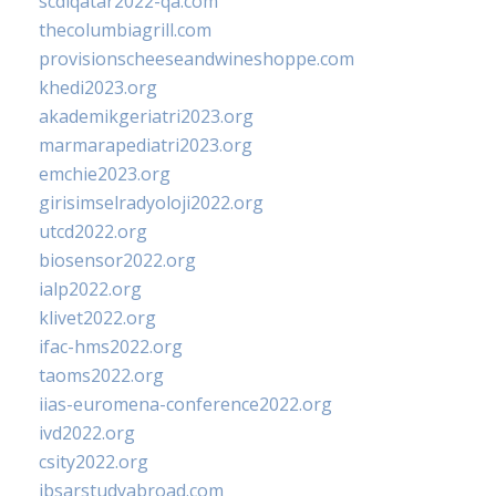
scdlqatar2022-qa.com
thecolumbiagrill.com
provisionscheeseandwineshoppe.com
khedi2023.org
akademikgeriatri2023.org
marmarapediatri2023.org
emchie2023.org
girisimselradyoloji2022.org
utcd2022.org
biosensor2022.org
ialp2022.org
klivet2022.org
ifac-hms2022.org
taoms2022.org
iias-euromena-conference2022.org
ivd2022.org
csity2022.org
ibsarstudyabroad.com