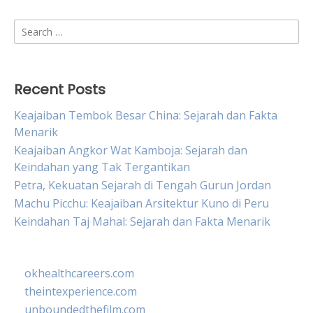
Search
for:
Recent Posts
Keajaiban Tembok Besar China: Sejarah dan Fakta
Menarik
Keajaiban Angkor Wat Kamboja: Sejarah dan
Keindahan yang Tak Tergantikan
Petra, Kekuatan Sejarah di Tengah Gurun Jordan
Machu Picchu: Keajaiban Arsitektur Kuno di Peru
Keindahan Taj Mahal: Sejarah dan Fakta Menarik
okhealthcareers.com
theintexperience.com
unboundedthefilm.com