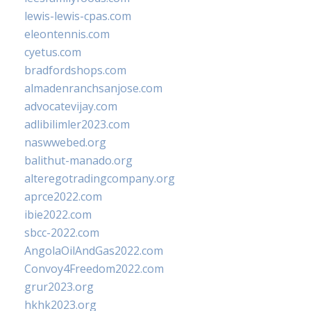
lewis-lewis-cpas.com
eleontennis.com
cyetus.com
bradfordshops.com
almadenranchsanjose.com
advocatevijay.com
adlibilimler2023.com
naswwebed.org
balithut-manado.org
alteregotradingcompany.org
aprce2022.com
ibie2022.com
sbcc-2022.com
AngolaOilAndGas2022.com
Convoy4Freedom2022.com
grur2023.org
hkhk2023.org