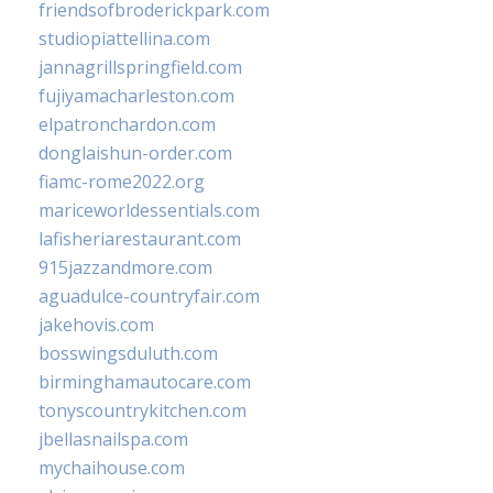
friendsofbroderickpark.com
studiopiattellina.com
jannagrillspringfield.com
fujiyamacharleston.com
elpatronchardon.com
donglaishun-order.com
fiamc-rome2022.org
mariceworldessentials.com
lafisheriarestaurant.com
915jazzandmore.com
aguadulce-countryfair.com
jakehovis.com
bosswingsduluth.com
birminghamautocare.com
tonyscountrykitchen.com
jbellasnailspa.com
mychaihouse.com