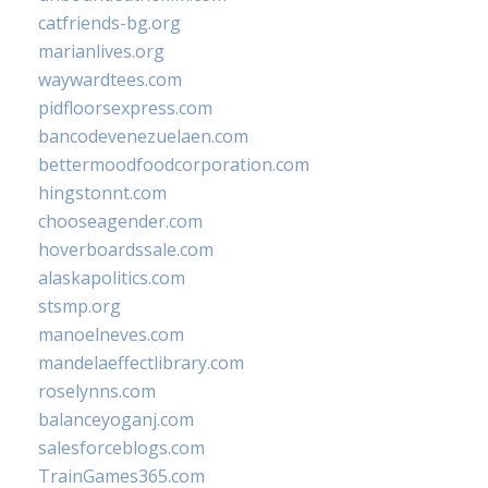
catfriends-bg.org
marianlives.org
waywardtees.com
pidfloorsexpress.com
bancodevenezuelaen.com
bettermoodfoodcorporation.com
hingstonnt.com
chooseagender.com
hoverboardssale.com
alaskapolitics.com
stsmp.org
manoelneves.com
mandelaeffectlibrary.com
roselynns.com
balanceyoganj.com
salesforceblogs.com
TrainGames365.com