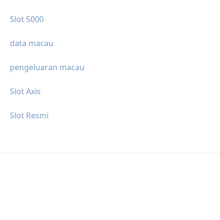
Slot 5000
data macau
pengeluaran macau
Slot Axis
Slot Resmi