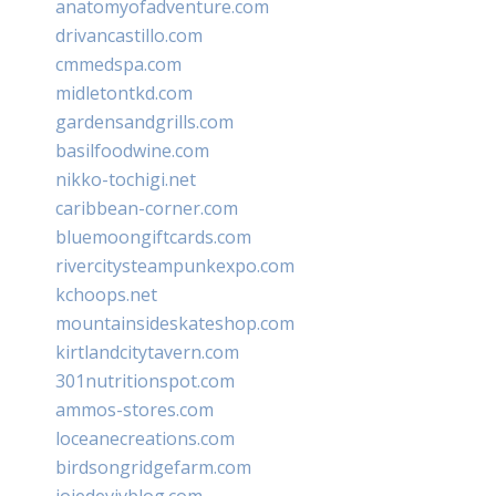
anatomyofadventure.com
drivancastillo.com
cmmedspa.com
midletontkd.com
gardensandgrills.com
basilfoodwine.com
nikko-tochigi.net
caribbean-corner.com
bluemoongiftcards.com
rivercitysteampunkexpo.com
kchoops.net
mountainsideskateshop.com
kirtlandcitytavern.com
301nutritionspot.com
ammos-stores.com
loceanecreations.com
birdsongridgefarm.com
joiedevivblog.com