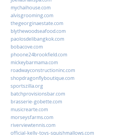
mychaihouse.com
alvisgrooming.com
thegeorginaestate.com
blythewoodseafood.com
paolosdelibangkok.com
bobacove.com
phoone24brookfield.com
mickeybarmama.com
roadwayconstructioninc.com
shopdragonflyboutique.com
sportszilla.org
batchprovisionsbar.com
brasserie-gobette.com
musicrearte.com
morseysfarms.com
riverviewtennis.com
official-kelly-toys-squishmallows.com