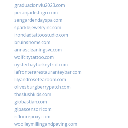
graduacionviu2023.com
pecanjackstogo.com
zengardendayspa.com
sparklejewelryinc.com
ironcladtattoostudio.com
bruinshome.com
annascleaningsvc.com
wolfcitytattoo.com
oysterbayturkeytrot.com
lafronterarestauranteybar.com
lilyandrosetearoom.com
olivesburgberrypatch.com
theslushkids.com
giobastian.com
glpascensori.com
rifloorepoxy.com
woolleymillingandpaving.com