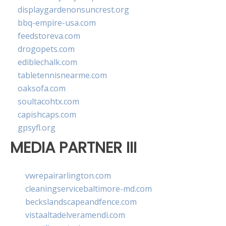
displaygardenonsuncrest.org
bbq-empire-usa.com
feedstoreva.com
drogopets.com
ediblechalk.com
tabletennisnearme.com
oaksofa.com
soultacohtx.com
capishcaps.com
gpsyfl.org
MEDIA PARTNER III
vwrepairarlington.com
cleaningservicebaltimore-md.com
beckslandscapeandfence.com
vistaaltadelveramendi.com