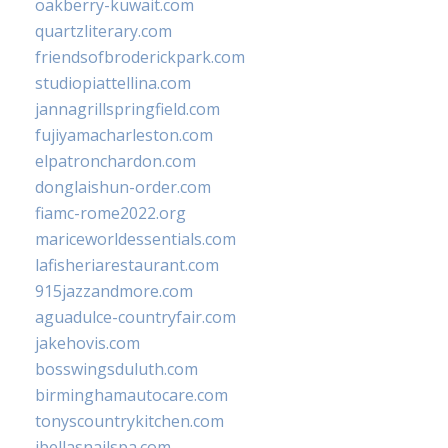
oakberry-kuwait.com
quartzliterary.com
friendsofbroderickpark.com
studiopiattellina.com
jannagrillspringfield.com
fujiyamacharleston.com
elpatronchardon.com
donglaishun-order.com
fiamc-rome2022.org
mariceworldessentials.com
lafisheriarestaurant.com
915jazzandmore.com
aguadulce-countryfair.com
jakehovis.com
bosswingsduluth.com
birminghamautocare.com
tonyscountrykitchen.com
jbellasnailspa.com