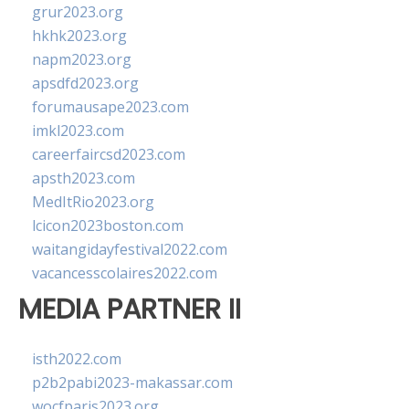
grur2023.org
hkhk2023.org
napm2023.org
apsdfd2023.org
forumausape2023.com
imkl2023.com
careerfaircsd2023.com
apsth2023.com
MedItRio2023.org
lcicon2023boston.com
waitangidayfestival2022.com
vacancesscolaires2022.com
MEDIA PARTNER II
isth2022.com
p2b2pabi2023-makassar.com
wocfparis2023.org