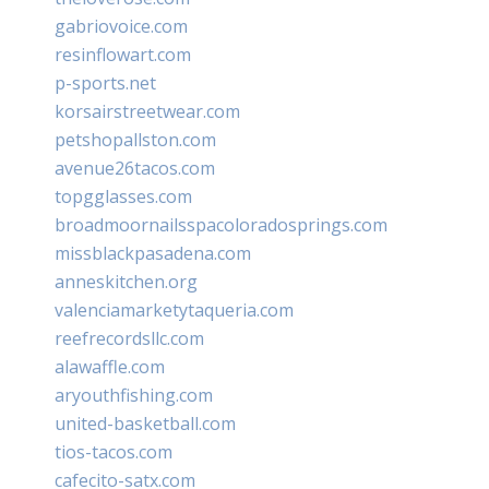
gabriovoice.com
resinflowart.com
p-sports.net
korsairstreetwear.com
petshopallston.com
avenue26tacos.com
topgglasses.com
broadmoornailsspacoloradosprings.com
missblackpasadena.com
anneskitchen.org
valenciamarketytaqueria.com
reefrecordsllc.com
alawaffle.com
aryouthfishing.com
united-basketball.com
tios-tacos.com
cafecito-satx.com