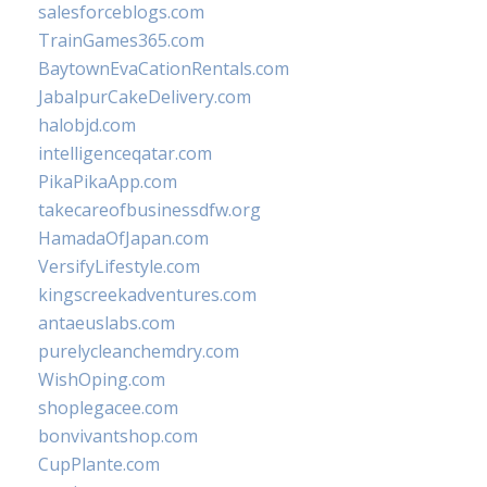
salesforceblogs.com
TrainGames365.com
BaytownEvaCationRentals.com
JabalpurCakeDelivery.com
halobjd.com
intelligenceqatar.com
PikaPikaApp.com
takecareofbusinessdfw.org
HamadaOfJapan.com
VersifyLifestyle.com
kingscreekadventures.com
antaeuslabs.com
purelycleanchemdry.com
WishOping.com
shoplegacee.com
bonvivantshop.com
CupPlante.com