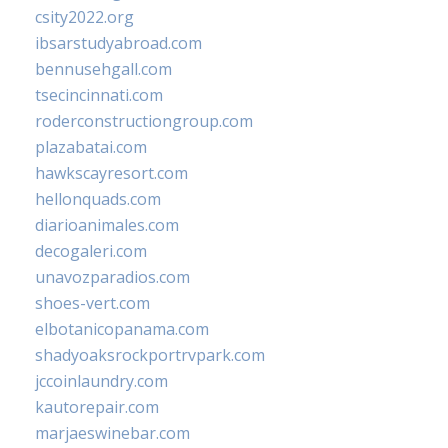
csity2022.org
ibsarstudyabroad.com
bennusehgall.com
tsecincinnati.com
roderconstructiongroup.com
plazabatai.com
hawkscayresort.com
hellonquads.com
diarioanimales.com
decogaleri.com
unavozparadios.com
shoes-vert.com
elbotanicopanama.com
shadyoaksrockportrvpark.com
jccoinlaundry.com
kautorepair.com
marjaeswinebar.com