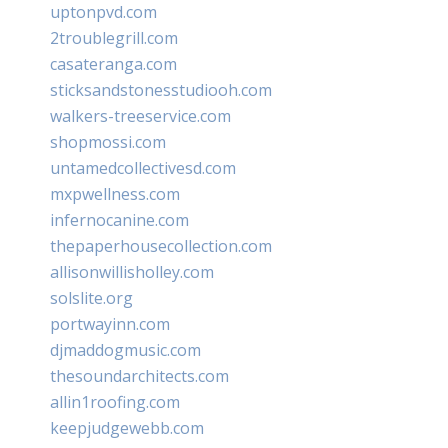
uptonpvd.com
2troublegrill.com
casateranga.com
sticksandstonesstudiooh.com
walkers-treeservice.com
shopmossi.com
untamedcollectivesd.com
mxpwellness.com
infernocanine.com
thepaperhousecollection.com
allisonwillisholley.com
solslite.org
portwayinn.com
djmaddogmusic.com
thesoundarchitects.com
allin1roofing.com
keepjudgewebb.com