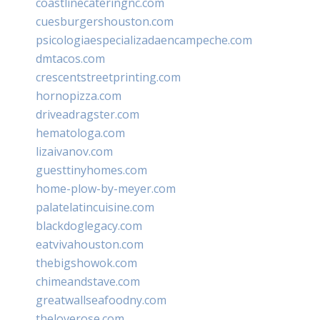
coastlinecateringnc.com
cuesburgershouston.com
psicologiaespecializadaencampeche.com
dmtacos.com
crescentstreetprinting.com
hornopizza.com
driveadragster.com
hematologa.com
lizaivanov.com
guesttinyhomes.com
home-plow-by-meyer.com
palatelatincuisine.com
blackdoglegacy.com
eatvivahouston.com
thebigshowok.com
chimeandstave.com
greatwallseafoodny.com
theloverose.com