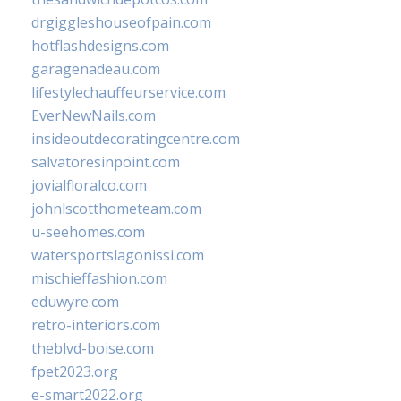
drgiggleshouseofpain.com
hotflashdesigns.com
garagenadeau.com
lifestylechauffeurservice.com
EverNewNails.com
insideoutdecoratingcentre.com
salvatoresinpoint.com
jovialfloralco.com
johnlscotthometeam.com
u-seehomes.com
watersportslagonissi.com
mischieffashion.com
eduwyre.com
retro-interiors.com
theblvd-boise.com
fpet2023.org
e-smart2022.org