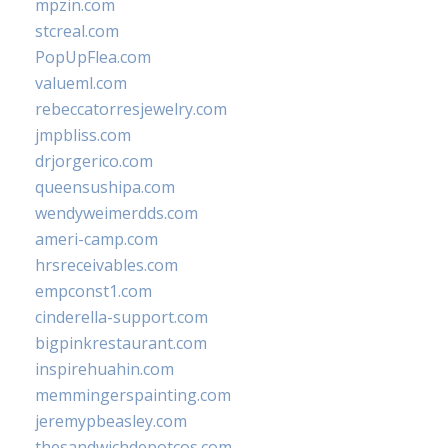
mpzin.com
stcreal.com
PopUpFlea.com
valueml.com
rebeccatorresjewelry.com
jmpbliss.com
drjorgerico.com
queensushipa.com
wendyweimerdds.com
ameri-camp.com
hrsreceivables.com
empconst1.com
cinderella-support.com
bigpinkrestaurant.com
inspirehuahin.com
memmingerspainting.com
jeremypbeasley.com
thesandwichdepotcos.com