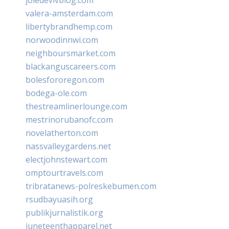
valera-amsterdam.com
libertybrandhemp.com
norwoodinnwi.com
neighboursmarket.com
blackanguscareers.com
bolesfororegon.com
bodega-ole.com
thestreamlinerlounge.com
mestrinorubanofc.com
novelatherton.com
nassvalleygardens.net
electjohnstewart.com
omptourtravels.com
tribratanews-polreskebumen.com
rsudbayuasih.org
publikjurnalistik.org
juneteenthapparel.net