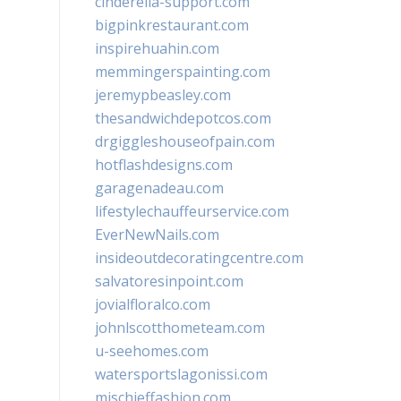
cinderella-support.com
bigpinkrestaurant.com
inspirehuahin.com
memmingerspainting.com
jeremypbeasley.com
thesandwichdepotcos.com
drgiggleshouseofpain.com
hotflashdesigns.com
garagenadeau.com
lifestylechauffeurservice.com
EverNewNails.com
insideoutdecoratingcentre.com
salvatoresinpoint.com
jovialfloralco.com
johnlscotthometeam.com
u-seehomes.com
watersportslagonissi.com
mischieffashion.com