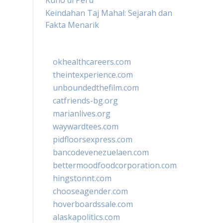
Kuno di Peru
Keindahan Taj Mahal: Sejarah dan
Fakta Menarik
okhealthcareers.com
theintexperience.com
unboundedthefilm.com
catfriends-bg.org
marianlives.org
waywardtees.com
pidfloorsexpress.com
bancodevenezuelaen.com
bettermoodfoodcorporation.com
hingstonnt.com
chooseagender.com
hoverboardssale.com
alaskapolitics.com