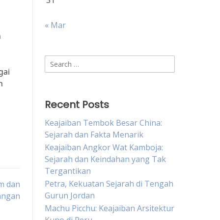
31
« Mar
n
Search
gai
for:
n
Recent Posts
Keajaiban Tembok Besar China:
Sejarah dan Fakta Menarik
Keajaiban Angkor Wat Kamboja:
Sejarah dan Keindahan yang Tak
Tergantikan
Petra, Kekuatan Sejarah di Tengah
am dan
Gurun Jordan
angan
Machu Picchu: Keajaiban Arsitektur