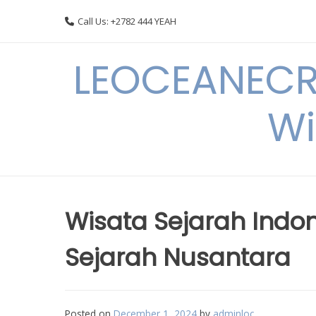
Skip
Call Us: +2782 444 YEAH
to
content
LEOCEANECRE
Wi
Wisata Sejarah Indon
Sejarah Nusantara
Posted on
December 1, 2024
by
adminloc