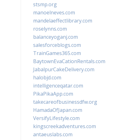
stsmp.org
manoelneves.com
mandelaeffectlibrary.com
roselynns.com
balanceyoganj.com
salesforceblogs.com
TrainGames365.com
BaytownEvaCationRentals.com
JabalpurCakeDelivery.com
halobjd.com
intelligenceqatar.com
PikaPikaApp.com
takecareofbusinessdfw.org
HamadaOfJapan.com
VersifyLifestyle.com
kingscreekadventures.com
antaeuslabs.com