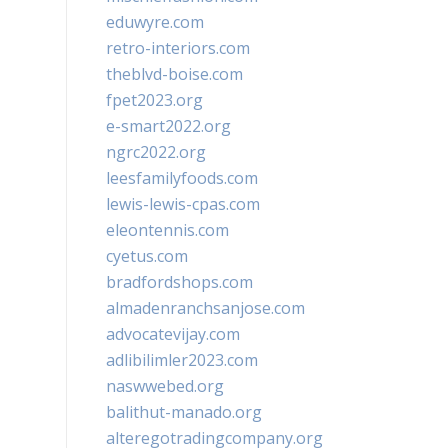
eduwyre.com
retro-interiors.com
theblvd-boise.com
fpet2023.org
e-smart2022.org
ngrc2022.org
leesfamilyfoods.com
lewis-lewis-cpas.com
eleontennis.com
cyetus.com
bradfordshops.com
almadenranchsanjose.com
advocatevijay.com
adlibilimler2023.com
naswwebed.org
balithut-manado.org
alteregotradingcompany.org