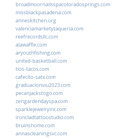
broadmoornailsspacoloradosprings.com
missblackpasadena.com
anneskitchen.org
valenciamarketytaqueria.com
reefrecordsllc.com
alawaffle.com
aryouthfishing.com
united-basketball.com
tios-tacos.com
cafecito-satx.com
graduacionviu2023.com
pecanjackstogo.com
zengardendayspa.com
sparklejewelryinc.com
ironcladtattoostudio.com
bruinshome.com
annascleaningsvc.com