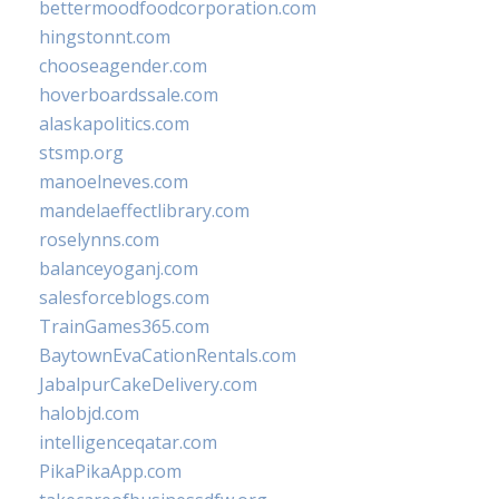
bettermoodfoodcorporation.com
hingstonnt.com
chooseagender.com
hoverboardssale.com
alaskapolitics.com
stsmp.org
manoelneves.com
mandelaeffectlibrary.com
roselynns.com
balanceyoganj.com
salesforceblogs.com
TrainGames365.com
BaytownEvaCationRentals.com
JabalpurCakeDelivery.com
halobjd.com
intelligenceqatar.com
PikaPikaApp.com