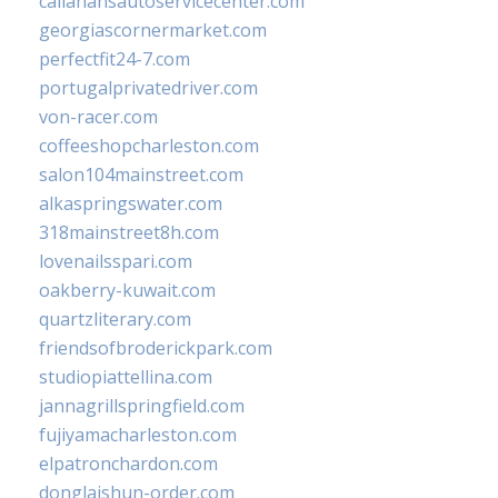
callahansautoservicecenter.com
georgiascornermarket.com
perfectfit24-7.com
portugalprivatedriver.com
von-racer.com
coffeeshopcharleston.com
salon104mainstreet.com
alkaspringswater.com
318mainstreet8h.com
lovenailsspari.com
oakberry-kuwait.com
quartzliterary.com
friendsofbroderickpark.com
studiopiattellina.com
jannagrillspringfield.com
fujiyamacharleston.com
elpatronchardon.com
donglaishun-order.com