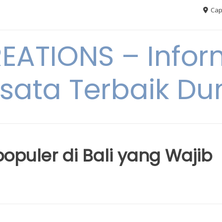
Cap
ATIONS – Infor
sata Terbaik Du
populer di Bali yang Wajib