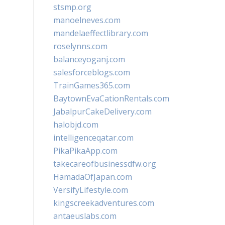
stsmp.org
manoelneves.com
mandelaeffectlibrary.com
roselynns.com
balanceyoganj.com
salesforceblogs.com
TrainGames365.com
BaytownEvaCationRentals.com
JabalpurCakeDelivery.com
halobjd.com
intelligenceqatar.com
PikaPikaApp.com
takecareofbusinessdfw.org
HamadaOfJapan.com
VersifyLifestyle.com
kingscreekadventures.com
antaeuslabs.com