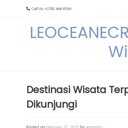
Skip
Call Us: +2782 444 YEAH
to
content
LEOCEANECRE
Wi
Destinasi Wisata Ter
Dikunjungi
Posted on
February 27, 2025
by
adminloc