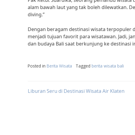
Pak Ketut Suardika, seorang pemandu wisata 
alam bawah laut yang tak boleh dilewatkan. Des
diving.”
Dengan beragam destinasi wisata terpopuler di B
menjadi tujuan favorit para wisatawan. Jadi,
dan budaya Bali saat berkunjung ke destinasi in
Posted in
Berita Wisata
Tagged
berita wisata bali
Post
Liburan Seru di Destinasi Wisata Air Klaten
navigation