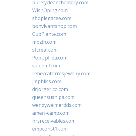
purelycleanchemdry.com
WishOping.com
shoplegacee.com
bonvivantshop.com
CupPlante.com
mpzin.com
stcreal.com
PopUpFlea.com
valueml.com
rebeccatorresjewelry.com
jmpbliss.com
drjorgerico.com
queensushipa.com
wendyweimerdds.com
ameri-camp.com
hrsreceivables.com
empconst1.com