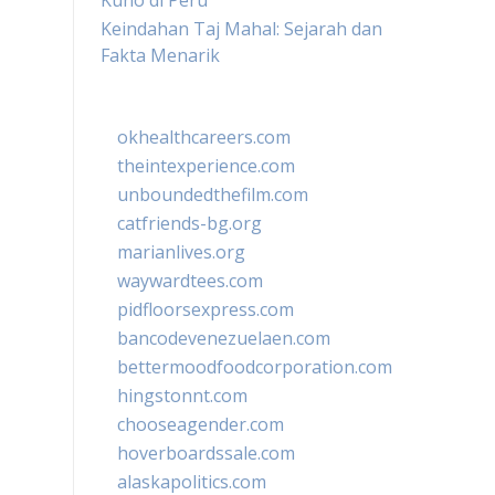
Kuno di Peru
Keindahan Taj Mahal: Sejarah dan
Fakta Menarik
okhealthcareers.com
theintexperience.com
unboundedthefilm.com
catfriends-bg.org
marianlives.org
waywardtees.com
pidfloorsexpress.com
bancodevenezuelaen.com
bettermoodfoodcorporation.com
hingstonnt.com
chooseagender.com
hoverboardssale.com
alaskapolitics.com