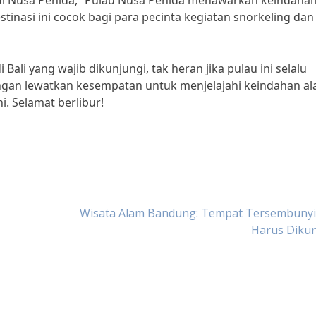
di Nusa Penida, “Pulau Nusa Penida menawarkan keindaha
tinasi ini cocok bagi para pecinta kegiatan snorkeling dan
ali yang wajib dikunjungi, tak heran jika pulau ini selalu
 jangan lewatkan kesempatan untuk menjelajahi keindahan a
i. Selamat berlibur!
Wisata Alam Bandung: Tempat Tersembunyi
Harus Dikun