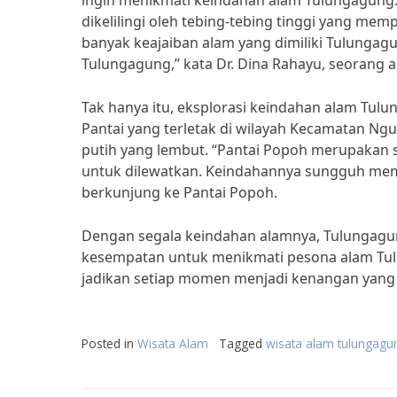
ingin menikmati keindahan alam Tulungagung. A
dikelilingi oleh tebing-tebing tinggi yang m
banyak keajaiban alam yang dimiliki Tulunga
Tulungagung,” kata Dr. Dina Rahayu, seorang a
Tak hanya itu, eksplorasi keindahan alam Tul
Pantai yang terletak di wilayah Kecamatan Ng
putih yang lembut. “Pantai Popoh merupakan 
untuk dilewatkan. Keindahannya sungguh memu
berkunjung ke Pantai Popoh.
Dengan segala keindahan alamnya, Tulungagun
kesempatan untuk menikmati pesona alam Tu
jadikan setiap momen menjadi kenangan yang
Posted in
Wisata Alam
Tagged
wisata alam tulungagu