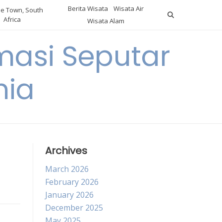
Berita Wisata
Wisata Air
e Town, South
Africa
Wisata Alam
masi Seputar
nia
Archives
March 2026
February 2026
January 2026
December 2025
May 2025