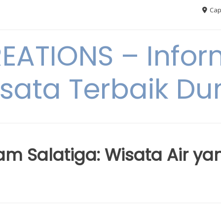
Cap
ATIONS – Infor
sata Terbaik Du
am Salatiga: Wisata Air ya