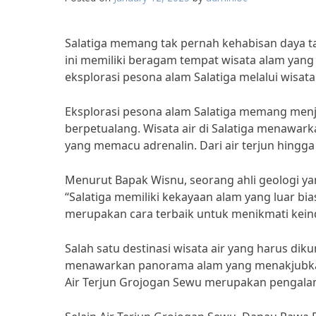
Salatiga memang tak pernah kehabisan daya ta
ini memiliki beragam tempat wisata alam yang
eksplorasi pesona alam Salatiga melalui wisata 
Eksplorasi pesona alam Salatiga memang menja
berpetualang. Wisata air di Salatiga menawa
yang memacu adrenalin. Dari air terjun hingga
Menurut Bapak Wisnu, seorang ahli geologi yan
“Salatiga memiliki kekayaan alam yang luar bias
merupakan cara terbaik untuk menikmati kei
Salah satu destinasi wisata air yang harus dikun
menawarkan panorama alam yang menakjubka
Air Terjun Grojogan Sewu merupakan pengalam