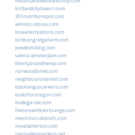
mountainsideskateshop.com
kirtlandcitytavern.com
301nutritionspot.com
ammos-stores.com
loceanecreations.com
birdsongridgefarm.com
joiedevivblog.com
valera-amsterdam.com
libertybrandhemp.com
norwoodinnwi.com
neighboursmarket.com
blackanguscareers.com
bolesfororegon.com
bodega-ole.com
thestreamlinerlounge.com
mestrinorubanofc.com
novelatherton.com
nassvalleygardens.net