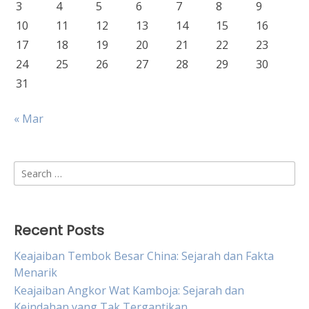
3
4
5
6
7
8
9
10
11
12
13
14
15
16
17
18
19
20
21
22
23
24
25
26
27
28
29
30
31
« Mar
Search
for:
Recent Posts
Keajaiban Tembok Besar China: Sejarah dan Fakta
Menarik
Keajaiban Angkor Wat Kamboja: Sejarah dan
Keindahan yang Tak Tergantikan