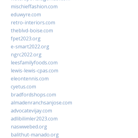
mischieffashion.com
eduwyre.com
retro-interiors.com
theblvd-boise.com
fpet2023.org
e-smart2022.org
ngrc2022.org
leesfamilyfoods.com
lewis-lewis-cpas.com
eleontennis.com
cyetus.com
bradfordshops.com
almadenranchsanjose.com
advocatevijay.com
adlibilimler2023.com
naswwebed.org
balithut-manado.org