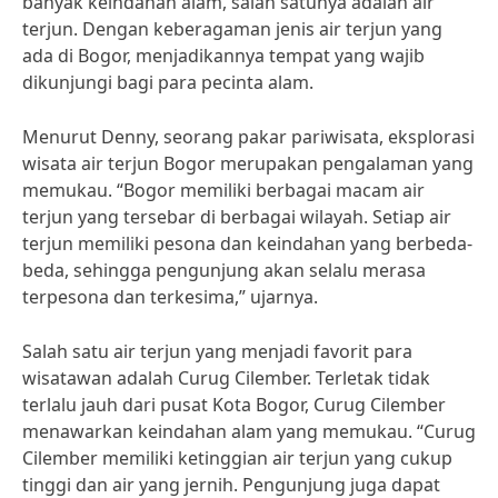
banyak keindahan alam, salah satunya adalah air
terjun. Dengan keberagaman jenis air terjun yang
ada di Bogor, menjadikannya tempat yang wajib
dikunjungi bagi para pecinta alam.
Menurut Denny, seorang pakar pariwisata, eksplorasi
wisata air terjun Bogor merupakan pengalaman yang
memukau. “Bogor memiliki berbagai macam air
terjun yang tersebar di berbagai wilayah. Setiap air
terjun memiliki pesona dan keindahan yang berbeda-
beda, sehingga pengunjung akan selalu merasa
terpesona dan terkesima,” ujarnya.
Salah satu air terjun yang menjadi favorit para
wisatawan adalah Curug Cilember. Terletak tidak
terlalu jauh dari pusat Kota Bogor, Curug Cilember
menawarkan keindahan alam yang memukau. “Curug
Cilember memiliki ketinggian air terjun yang cukup
tinggi dan air yang jernih. Pengunjung juga dapat