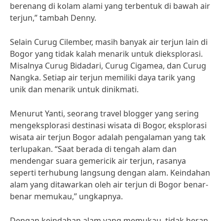
berenang di kolam alami yang terbentuk di bawah air
terjun,” tambah Denny.
Selain Curug Cilember, masih banyak air terjun lain di
Bogor yang tidak kalah menarik untuk dieksplorasi.
Misalnya Curug Bidadari, Curug Cigamea, dan Curug
Nangka. Setiap air terjun memiliki daya tarik yang
unik dan menarik untuk dinikmati.
Menurut Yanti, seorang travel blogger yang sering
mengeksplorasi destinasi wisata di Bogor, eksplorasi
wisata air terjun Bogor adalah pengalaman yang tak
terlupakan. “Saat berada di tengah alam dan
mendengar suara gemericik air terjun, rasanya
seperti terhubung langsung dengan alam. Keindahan
alam yang ditawarkan oleh air terjun di Bogor benar-
benar memukau,” ungkapnya.
Dengan keindahan alam yang memukau, tidak heran