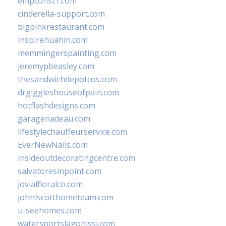
empconst1.com
cinderella-support.com
bigpinkrestaurant.com
inspirehuahin.com
memmingerspainting.com
jeremypbeasley.com
thesandwichdepotcos.com
drgiggleshouseofpain.com
hotflashdesigns.com
garagenadeau.com
lifestylechauffeurservice.com
EverNewNails.com
insideoutdecoratingcentre.com
salvatoresinpoint.com
jovialfloralco.com
johnlscotthometeam.com
u-seehomes.com
watersportslagonissi.com