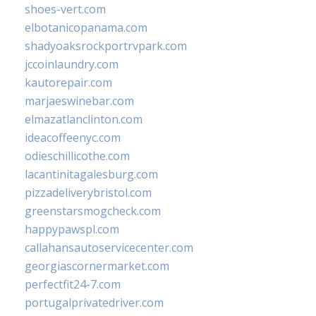
shoes-vert.com
elbotanicopanama.com
shadyoaksrockportrvpark.com
jccoinlaundry.com
kautorepair.com
marjaeswinebar.com
elmazatlanclinton.com
ideacoffeenyc.com
odieschillicothe.com
lacantinitagalesburg.com
pizzadeliverybristol.com
greenstarsmogcheck.com
happypawspl.com
callahansautoservicecenter.com
georgiascornermarket.com
perfectfit24-7.com
portugalprivatedriver.com