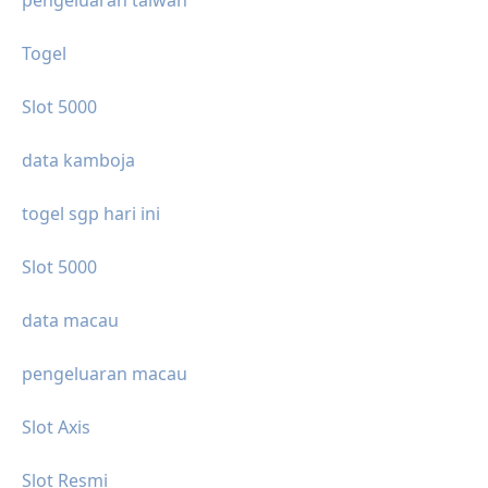
Togel
Slot 5000
data kamboja
togel sgp hari ini
Slot 5000
data macau
pengeluaran macau
Slot Axis
Slot Resmi