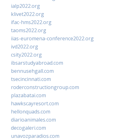
ialp2022.org
klivet2022.org
ifac-hms2022.org
taoms2022.org
iias-euromena-conference2022.org
ivd2022.org
csity2022.org
ibsarstudyabroad.com
bennusehgall.com
tsecincinnati.com
roderconstructiongroup.com
plazabatai.com
hawkscayresort.com
hellonquads.com
diarioanimales.com
decogaleri.com
unavozparadios.com