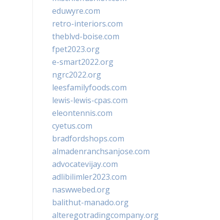
eduwyre.com
retro-interiors.com
theblvd-boise.com
fpet2023.org
e-smart2022.org
ngrc2022.org
leesfamilyfoods.com
lewis-lewis-cpas.com
eleontennis.com
cyetus.com
bradfordshops.com
almadenranchsanjose.com
advocatevijay.com
adlibilimler2023.com
naswwebed.org
balithut-manado.org
alteregotradingcompany.org