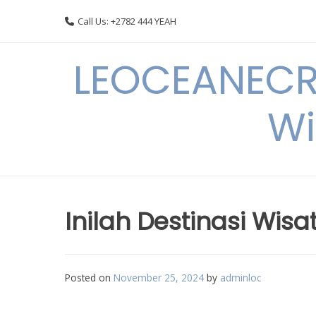
Skip
Call Us: +2782 444 YEAH
to
content
LEOCEANECRE
Wi
Inilah Destinasi Wis
Posted on
November 25, 2024
by
adminloc