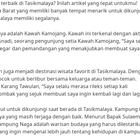
erbaik di Tasikmalaya? Inilah artikel yang tepat untukmu!
a Barat yang memiliki banyak tempat menarik untuk dikunj
alaya memiliki segalanya.
laya adalah Kawah Kamojang. Kawah ini terkenal dengan akt
snadi, seorang pengunjung setia Kawah Kamojang, “Saya se
a segar dan pemandangan yang menakjubkan membuat saya
juga menjadi destinasi wisata favorit di Tasikmalaya. Den
ni cocok untuk berlibur bersama keluarga atau teman-teman.
arang Tawulan, “Saya selalu merasa rileks setiap kali
ombak yang sejuk membuat saya ingin kembali lagi dan lagi
t untuk dikunjungi saat berada di Tasikmalaya. Kampung i
nya yang masih terjaga dengan baik. Menurut Bapak Sulaem
mpung Naga adalah warisan budaya yang harus dilestarik
ang ingin mengenal lebih jauh tentang kehidupan di kamp