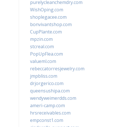
purelycleanchemdry.com
WishOping.com
shoplegacee.com
bonvivantshop.com
CupPlante.com
mpzin.com
stcreal.com
PopUpFlea.com
valueml.com
rebeccatorresjewelry.com
jmpbliss.com
drjorgerico.com
queensushipa.com
wendyweimerdds.com
ameri-camp.com
hrsreceivables.com
empconst1.com