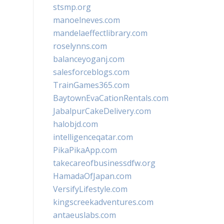
stsmp.org
manoelneves.com
mandelaeffectlibrary.com
roselynns.com
balanceyoganj.com
salesforceblogs.com
TrainGames365.com
BaytownEvaCationRentals.com
JabalpurCakeDelivery.com
halobjd.com
intelligenceqatar.com
PikaPikaApp.com
takecareofbusinessdfw.org
HamadaOfJapan.com
VersifyLifestyle.com
kingscreekadventures.com
antaeuslabs.com