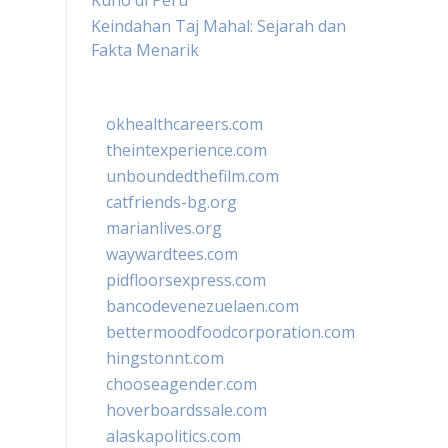
Kuno di Peru
Keindahan Taj Mahal: Sejarah dan
Fakta Menarik
okhealthcareers.com
theintexperience.com
unboundedthefilm.com
catfriends-bg.org
marianlives.org
waywardtees.com
pidfloorsexpress.com
bancodevenezuelaen.com
bettermoodfoodcorporation.com
hingstonnt.com
chooseagender.com
hoverboardssale.com
alaskapolitics.com