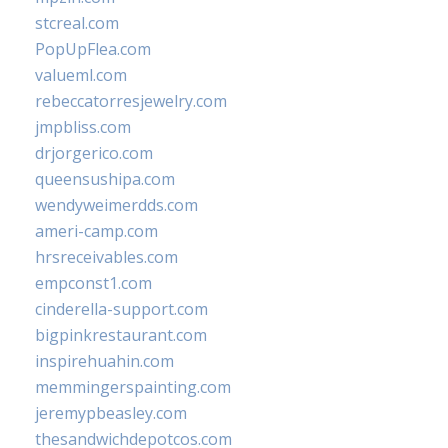
stcreal.com
PopUpFlea.com
valueml.com
rebeccatorresjewelry.com
jmpbliss.com
drjorgerico.com
queensushipa.com
wendyweimerdds.com
ameri-camp.com
hrsreceivables.com
empconst1.com
cinderella-support.com
bigpinkrestaurant.com
inspirehuahin.com
memmingerspainting.com
jeremypbeasley.com
thesandwichdepotcos.com