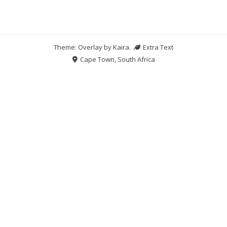
Theme: Overlay by
Kaira
.
Extra Text
Cape Town, South Africa