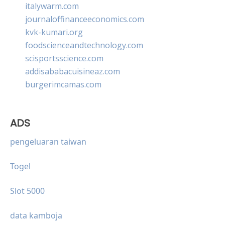
italywarm.com
journaloffinanceeconomics.com
kvk-kumari.org
foodscienceandtechnology.com
scisportsscience.com
addisababacuisineaz.com
burgerimcamas.com
ADS
pengeluaran taiwan
Togel
Slot 5000
data kamboja