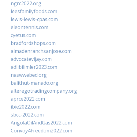
ngrc2022.org
leesfamilyfoods.com
lewis-lewis-cpas.com
eleontennis.com
cyetus.com
bradfordshops.com
almadenranchsanjose.com
advocatevijay.com
adlibilimler2023.com
naswwebed.org
balithut-manado.org
alteregotradingcompany.org
aprce2022.com
ibie2022.com
sbcc-2022.com
AngolaOilAndGas2022.com
Convoy4Freedom2022.com