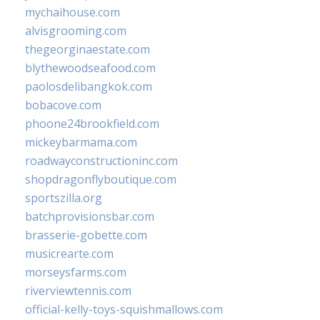
mychaihouse.com
alvisgrooming.com
thegeorginaestate.com
blythewoodseafood.com
paolosdelibangkok.com
bobacove.com
phoone24brookfield.com
mickeybarmama.com
roadwayconstructioninc.com
shopdragonflyboutique.com
sportszilla.org
batchprovisionsbar.com
brasserie-gobette.com
musicrearte.com
morseysfarms.com
riverviewtennis.com
official-kelly-toys-squishmallows.com