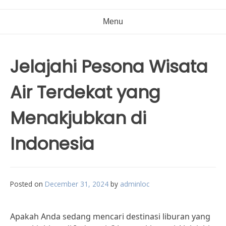
Menu
Jelajahi Pesona Wisata
Air Terdekat yang
Menakjubkan di
Indonesia
Posted on
December 31, 2024
by
adminloc
Apakah Anda sedang mencari destinasi liburan yang