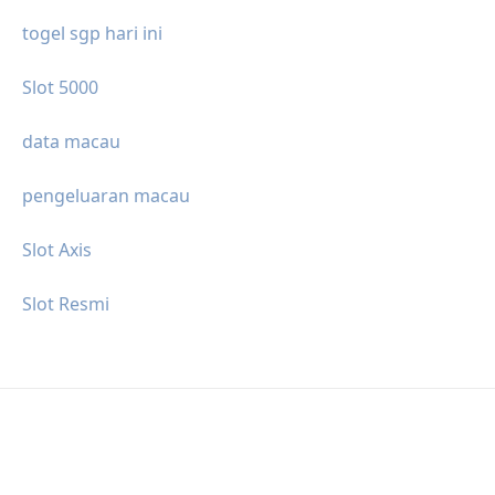
togel sgp hari ini
Slot 5000
data macau
pengeluaran macau
Slot Axis
Slot Resmi