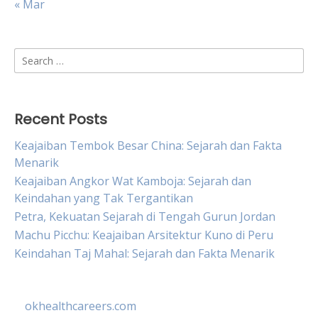
« Mar
Search
for:
Recent Posts
Keajaiban Tembok Besar China: Sejarah dan Fakta
Menarik
Keajaiban Angkor Wat Kamboja: Sejarah dan
Keindahan yang Tak Tergantikan
Petra, Kekuatan Sejarah di Tengah Gurun Jordan
Machu Picchu: Keajaiban Arsitektur Kuno di Peru
Keindahan Taj Mahal: Sejarah dan Fakta Menarik
okhealthcareers.com