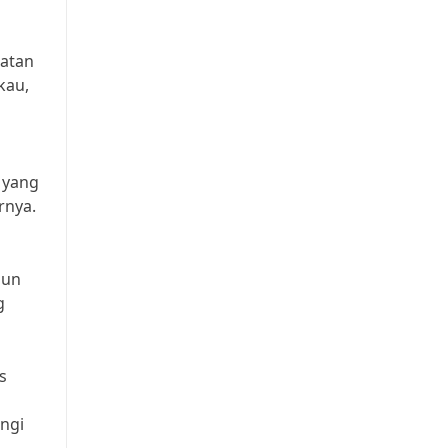
March 2025
February 2025
iatan
January 2025
kau,
December 2024
November 2024
October 2024
September 2024
 yang
rnya.
August 2026
jun
M
T
W
T
F
S
S
g
1
2
3
4
5
6
7
8
9
10
11
12
13
14
15
16
s
17
18
19
20
21
22
23
24
25
26
27
28
29
30
ngi