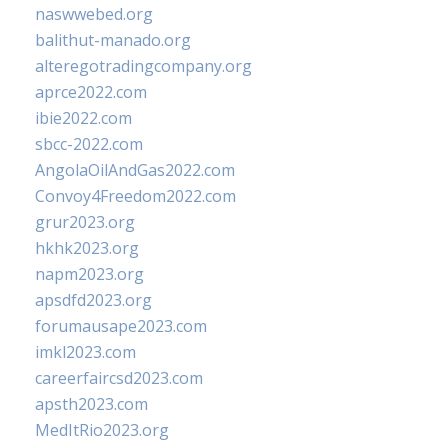
naswwebed.org
balithut-manado.org
alteregotradingcompany.org
aprce2022.com
ibie2022.com
sbcc-2022.com
AngolaOilAndGas2022.com
Convoy4Freedom2022.com
grur2023.org
hkhk2023.org
napm2023.org
apsdfd2023.org
forumausape2023.com
imkl2023.com
careerfaircsd2023.com
apsth2023.com
MedItRio2023.org