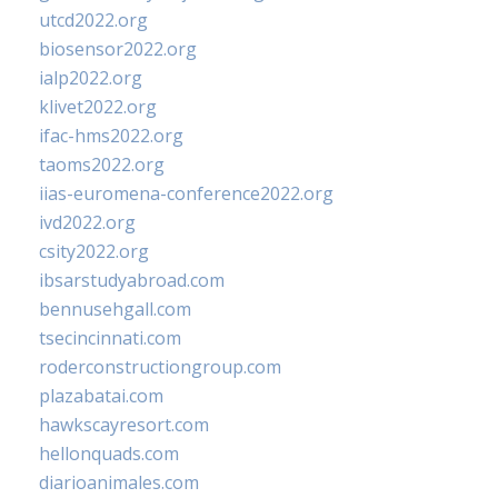
utcd2022.org
biosensor2022.org
ialp2022.org
klivet2022.org
ifac-hms2022.org
taoms2022.org
iias-euromena-conference2022.org
ivd2022.org
csity2022.org
ibsarstudyabroad.com
bennusehgall.com
tsecincinnati.com
roderconstructiongroup.com
plazabatai.com
hawkscayresort.com
hellonquads.com
diarioanimales.com