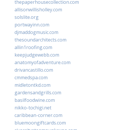
thepaperhousecollection.com
allisonwillisholley.com
solslite.org
portwayinn.com
djmaddogmusic.com
thesoundarchitects.com
allin1roofing.com
keepjudgewebb.com
anatomyofadventure.com
drivancastillo.com
cmmedspa.com
midletontkd.com
gardensandgrills.com
basilfoodwine.com
nikko-tochigi.net
caribbean-corner.com
bluemoongiftcards.com