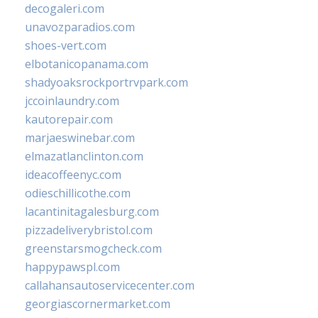
decogaleri.com
unavozparadios.com
shoes-vert.com
elbotanicopanama.com
shadyoaksrockportrvpark.com
jccoinlaundry.com
kautorepair.com
marjaeswinebar.com
elmazatlanclinton.com
ideacoffeenyc.com
odieschillicothe.com
lacantinitagalesburg.com
pizzadeliverybristol.com
greenstarsmogcheck.com
happypawspl.com
callahansautoservicecenter.com
georgiascornermarket.com