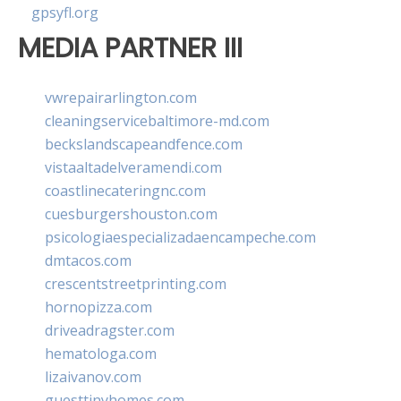
gpsyfl.org
MEDIA PARTNER III
vwrepairarlington.com
cleaningservicebaltimore-md.com
beckslandscapeandfence.com
vistaaltadelveramendi.com
coastlinecateringnc.com
cuesburgershouston.com
psicologiaespecializadaencampeche.com
dmtacos.com
crescentstreetprinting.com
hornopizza.com
driveadragster.com
hematologa.com
lizaivanov.com
guesttinyhomes.com