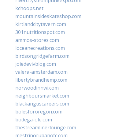
rivercitysteampunkexpo.com
kchoops.net
mountainsideskateshop.com
kirtlandcitytavern.com
301nutritionspot.com
ammos-stores.com
loceanecreations.com
birdsongridgefarm.com
joiedevivblog.com
valera-amsterdam.com
libertybrandhemp.com
norwoodinnwi.com
neighboursmarket.com
blackanguscareers.com
bolesfororegon.com
bodega-ole.com
thestreamlinerlounge.com
mestrinorubanofc.com