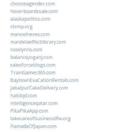
chooseagender.com
hoverboardssale.com
alaskapolitics.com
stsmp.org
manoelneves.com
mandelaeffectlibrary.com
roselynns.com
balanceyoganj.com
salesforceblogs.com
TrainGames365.com
BaytownEvaCationRentals.com
JabalpurCakeDelivery.com
halobjd.com
intelligenceqatar.com
PikaPikaApp.com
takecareofbusinessdfw.org
HamadaOfJapan.com