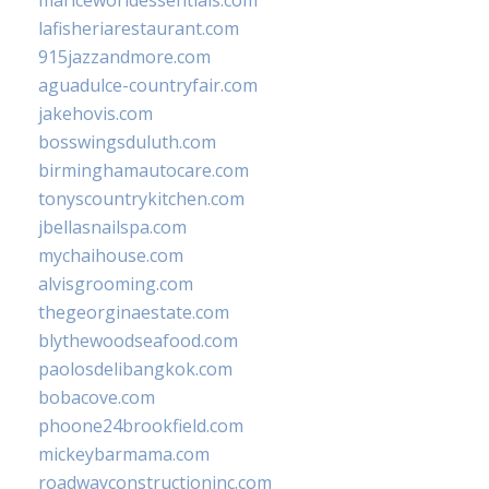
mariceworldessentials.com
lafisheriarestaurant.com
915jazzandmore.com
aguadulce-countryfair.com
jakehovis.com
bosswingsduluth.com
birminghamautocare.com
tonyscountrykitchen.com
jbellasnailspa.com
mychaihouse.com
alvisgrooming.com
thegeorginaestate.com
blythewoodseafood.com
paolosdelibangkok.com
bobacove.com
phoone24brookfield.com
mickeybarmama.com
roadwayconstructioninc.com