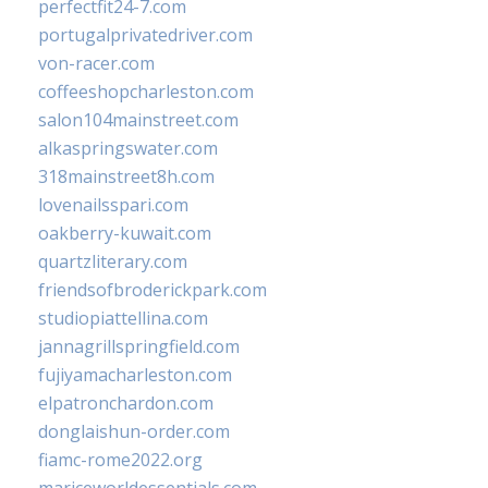
perfectfit24-7.com
portugalprivatedriver.com
von-racer.com
coffeeshopcharleston.com
salon104mainstreet.com
alkaspringswater.com
318mainstreet8h.com
lovenailsspari.com
oakberry-kuwait.com
quartzliterary.com
friendsofbroderickpark.com
studiopiattellina.com
jannagrillspringfield.com
fujiyamacharleston.com
elpatronchardon.com
donglaishun-order.com
fiamc-rome2022.org