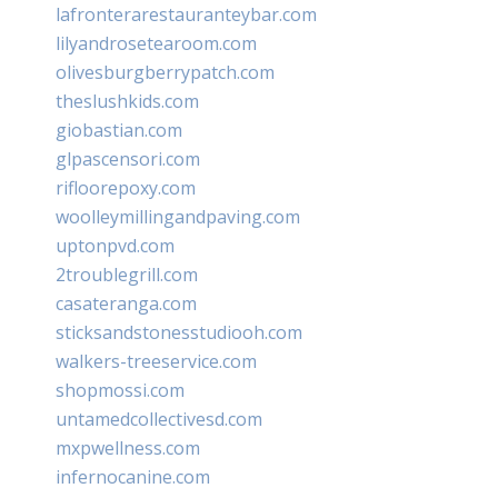
lafronterarestauranteybar.com
lilyandrosetearoom.com
olivesburgberrypatch.com
theslushkids.com
giobastian.com
glpascensori.com
rifloorepoxy.com
woolleymillingandpaving.com
uptonpvd.com
2troublegrill.com
casateranga.com
sticksandstonesstudiooh.com
walkers-treeservice.com
shopmossi.com
untamedcollectivesd.com
mxpwellness.com
infernocanine.com