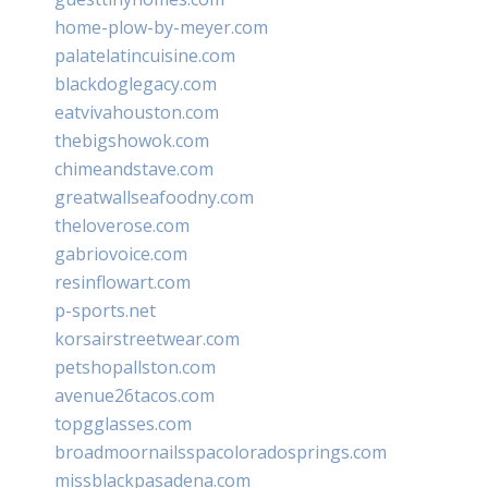
home-plow-by-meyer.com
palatelatincuisine.com
blackdoglegacy.com
eatvivahouston.com
thebigshowok.com
chimeandstave.com
greatwallseafoodny.com
theloverose.com
gabriovoice.com
resinflowart.com
p-sports.net
korsairstreetwear.com
petshopallston.com
avenue26tacos.com
topgglasses.com
broadmoornailsspacoloradosprings.com
missblackpasadena.com