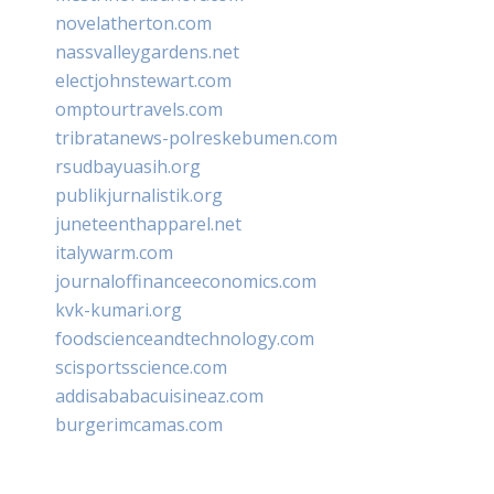
novelatherton.com
nassvalleygardens.net
electjohnstewart.com
omptourtravels.com
tribratanews-polreskebumen.com
rsudbayuasih.org
publikjurnalistik.org
juneteenthapparel.net
italywarm.com
journaloffinanceeconomics.com
kvk-kumari.org
foodscienceandtechnology.com
scisportsscience.com
addisababacuisineaz.com
burgerimcamas.com