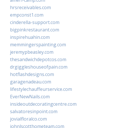
ameri-camp.com
hrsreceivables.com
empconst1.com
cinderella-support.com
bigpinkrestaurant.com
inspirehuahin.com
memmingerspainting.com
jeremypbeasley.com
thesandwichdepotcos.com
drgiggleshouseofpain.com
hotflashdesigns.com
garagenadeau.com
lifestylechauffeurservice.com
EverNewNails.com
insideoutdecoratingcentre.com
salvatoresinpoint.com
jovialfloralco.com
johnlscotthometeam.com