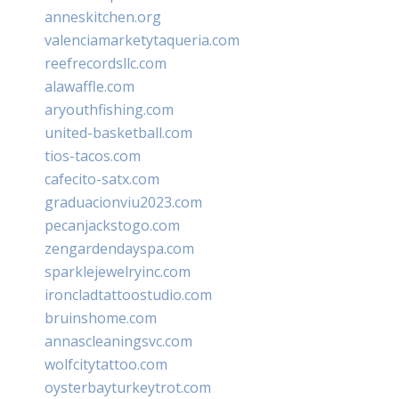
anneskitchen.org
valenciamarketytaqueria.com
reefrecordsllc.com
alawaffle.com
aryouthfishing.com
united-basketball.com
tios-tacos.com
cafecito-satx.com
graduacionviu2023.com
pecanjackstogo.com
zengardendayspa.com
sparklejewelryinc.com
ironcladtattoostudio.com
bruinshome.com
annascleaningsvc.com
wolfcitytattoo.com
oysterbayturkeytrot.com