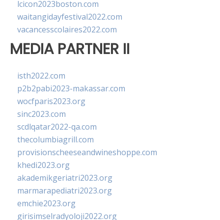
lcicon2023boston.com
waitangidayfestival2022.com
vacancesscolaires2022.com
MEDIA PARTNER II
isth2022.com
p2b2pabi2023-makassar.com
wocfparis2023.org
sinc2023.com
scdlqatar2022-qa.com
thecolumbiagrill.com
provisionscheeseandwineshoppe.com
khedi2023.org
akademikgeriatri2023.org
marmarapediatri2023.org
emchie2023.org
girisimselradyoloji2022.org