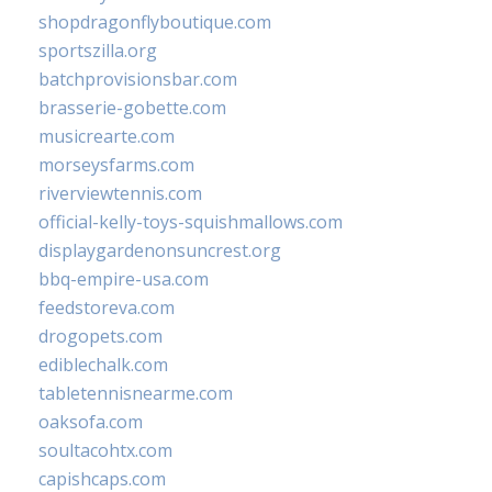
shopdragonflyboutique.com
sportszilla.org
batchprovisionsbar.com
brasserie-gobette.com
musicrearte.com
morseysfarms.com
riverviewtennis.com
official-kelly-toys-squishmallows.com
displaygardenonsuncrest.org
bbq-empire-usa.com
feedstoreva.com
drogopets.com
ediblechalk.com
tabletennisnearme.com
oaksofa.com
soultacohtx.com
capishcaps.com