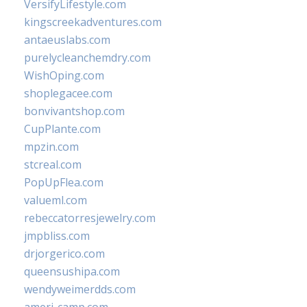
VersifyLifestyle.com
kingscreekadventures.com
antaeuslabs.com
purelycleanchemdry.com
WishOping.com
shoplegacee.com
bonvivantshop.com
CupPlante.com
mpzin.com
stcreal.com
PopUpFlea.com
valueml.com
rebeccatorresjewelry.com
jmpbliss.com
drjorgerico.com
queensushipa.com
wendyweimerdds.com