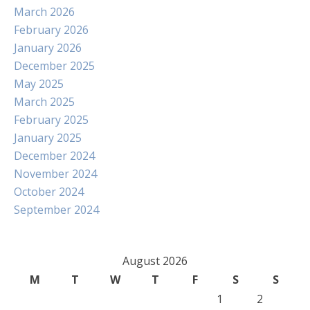
March 2026
February 2026
January 2026
December 2025
May 2025
March 2025
February 2025
January 2025
December 2024
November 2024
October 2024
September 2024
August 2026
M
T
W
T
F
S
S
1
2