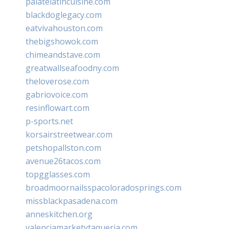
palatelatincuisine.com
blackdoglegacy.com
eatvivahouston.com
thebigshowok.com
chimeandstave.com
greatwallseafoodny.com
theloverose.com
gabriovoice.com
resinflowart.com
p-sports.net
korsairstreetwear.com
petshopallston.com
avenue26tacos.com
topgglasses.com
broadmoornailsspacoloradosprings.com
missblackpasadena.com
anneskitchen.org
valenciamarketytaqueria.com