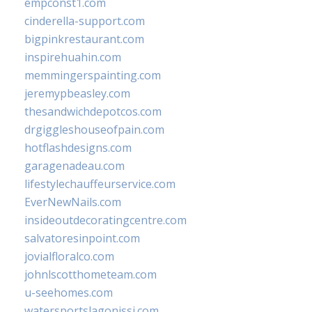
empconst1.com
cinderella-support.com
bigpinkrestaurant.com
inspirehuahin.com
memmingerspainting.com
jeremypbeasley.com
thesandwichdepotcos.com
drgiggleshouseofpain.com
hotflashdesigns.com
garagenadeau.com
lifestylechauffeurservice.com
EverNewNails.com
insideoutdecoratingcentre.com
salvatoresinpoint.com
jovialfloralco.com
johnlscotthometeam.com
u-seehomes.com
watersportslagonissi.com