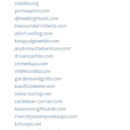
solslite.org
portwayinn.com
djmaddogmusic.com
thesoundarchitects.com
allin1roofing.com
keepjudgewebb.com
anatomyofadventure.com
drivancastillo.com
cmmedspa.com
midletontkd.com
gardensandgrills.com
basilfoodwine.com
nikko-tochigi.net
caribbean-corner.com
bluemoongiftcards.com
rivercitysteampunkexpo.com
kchoops.net