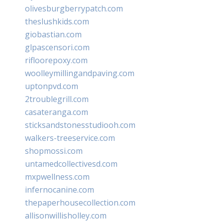
olivesburgberrypatch.com
theslushkids.com
giobastian.com
glpascensori.com
rifloorepoxy.com
woolleymillingandpaving.com
uptonpvd.com
2troublegrill.com
casateranga.com
sticksandstonesstudiooh.com
walkers-treeservice.com
shopmossi.com
untamedcollectivesd.com
mxpwellness.com
infernocanine.com
thepaperhousecollection.com
allisonwillisholley.com