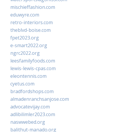
mischieffashion.com
eduwyre.com
retro-interiors.com
theblvd-boise.com
fpet2023.org
e-smart2022.org
ngrc2022.org
leesfamilyfoods.com
lewis-lewis-cpas.com
eleontennis.com
cyetus.com
bradfordshops.com
almadenranchsanjose.com
advocatevijay.com
adlibilimler2023.com
naswwebed.org
balithut-manado.org