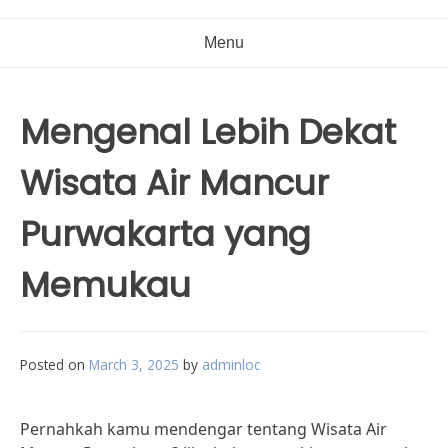
Menu
Mengenal Lebih Dekat
Wisata Air Mancur
Purwakarta yang
Memukau
Posted on
March 3, 2025
by
adminloc
Pernahkah kamu mendengar tentang Wisata Air