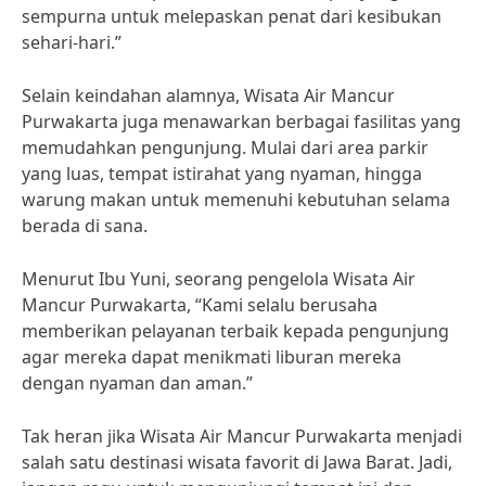
sempurna untuk melepaskan penat dari kesibukan
sehari-hari.”
Selain keindahan alamnya, Wisata Air Mancur
Purwakarta juga menawarkan berbagai fasilitas yang
memudahkan pengunjung. Mulai dari area parkir
yang luas, tempat istirahat yang nyaman, hingga
warung makan untuk memenuhi kebutuhan selama
berada di sana.
Menurut Ibu Yuni, seorang pengelola Wisata Air
Mancur Purwakarta, “Kami selalu berusaha
memberikan pelayanan terbaik kepada pengunjung
agar mereka dapat menikmati liburan mereka
dengan nyaman dan aman.”
Tak heran jika Wisata Air Mancur Purwakarta menjadi
salah satu destinasi wisata favorit di Jawa Barat. Jadi,