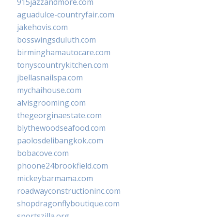
915jazzandmore.com
aguadulce-countryfair.com
jakehovis.com
bosswingsduluth.com
birminghamautocare.com
tonyscountrykitchen.com
jbellasnailspa.com
mychaihouse.com
alvisgrooming.com
thegeorginaestate.com
blythewoodseafood.com
paolosdelibangkok.com
bobacove.com
phoone24brookfield.com
mickeybarmama.com
roadwayconstructioninc.com
shopdragonflyboutique.com
sportszilla.org