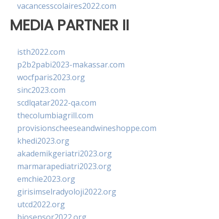
vacancesscolaires2022.com
MEDIA PARTNER II
isth2022.com
p2b2pabi2023-makassar.com
wocfparis2023.org
sinc2023.com
scdlqatar2022-qa.com
thecolumbiagrill.com
provisionscheeseandwineshoppe.com
khedi2023.org
akademikgeriatri2023.org
marmarapediatri2023.org
emchie2023.org
girisimselradyoloji2022.org
utcd2022.org
biosensor2022.org