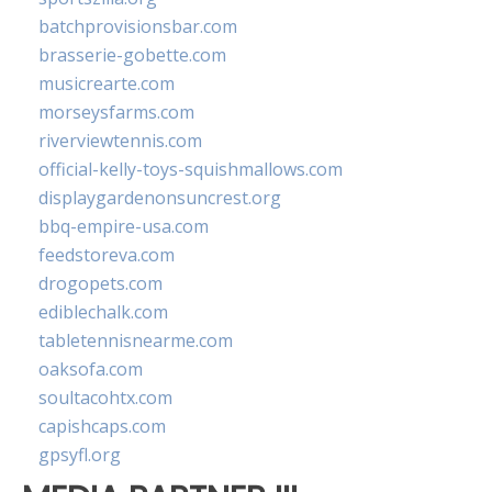
batchprovisionsbar.com
brasserie-gobette.com
musicrearte.com
morseysfarms.com
riverviewtennis.com
official-kelly-toys-squishmallows.com
displaygardenonsuncrest.org
bbq-empire-usa.com
feedstoreva.com
drogopets.com
ediblechalk.com
tabletennisnearme.com
oaksofa.com
soultacohtx.com
capishcaps.com
gpsyfl.org