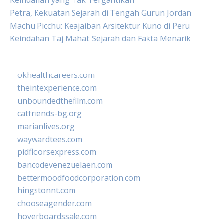
Keindahan yang Tak Tergantikan
Petra, Kekuatan Sejarah di Tengah Gurun Jordan
Machu Picchu: Keajaiban Arsitektur Kuno di Peru
Keindahan Taj Mahal: Sejarah dan Fakta Menarik
okhealthcareers.com
theintexperience.com
unboundedthefilm.com
catfriends-bg.org
marianlives.org
waywardtees.com
pidfloorsexpress.com
bancodevenezuelaen.com
bettermoodfoodcorporation.com
hingstonnt.com
chooseagender.com
hoverboardssale.com