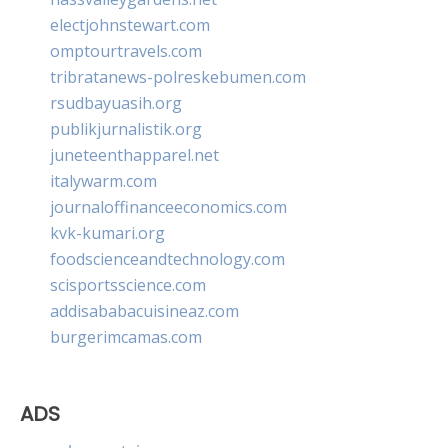
electjohnstewart.com
omptourtravels.com
tribratanews-polreskebumen.com
rsudbayuasih.org
publikjurnalistik.org
juneteenthapparel.net
italywarm.com
journaloffinanceeconomics.com
kvk-kumari.org
foodscienceandtechnology.com
scisportsscience.com
addisababacuisineaz.com
burgerimcamas.com
ADS