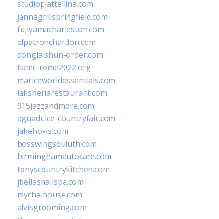
studiopiattellina.com
jannagrillspringfield.com
fujiyamacharleston.com
elpatronchardon.com
donglaishun-order.com
fiamc-rome2022.org
mariceworldessentials.com
lafisheriarestaurant.com
915jazzandmore.com
aguadulce-countryfair.com
jakehovis.com
bosswingsduluth.com
birminghamautocare.com
tonyscountrykitchen.com
jbellasnailspa.com
mychaihouse.com
alvisgrooming.com