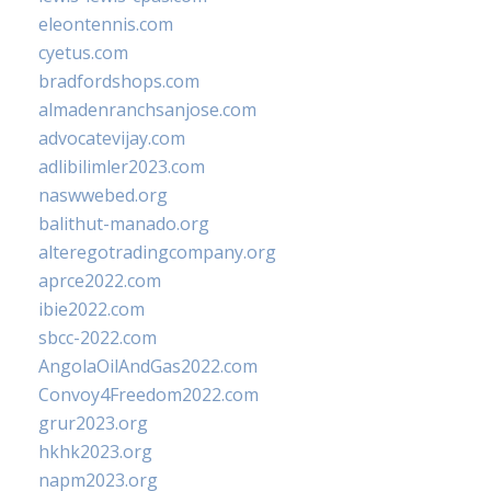
eleontennis.com
cyetus.com
bradfordshops.com
almadenranchsanjose.com
advocatevijay.com
adlibilimler2023.com
naswwebed.org
balithut-manado.org
alteregotradingcompany.org
aprce2022.com
ibie2022.com
sbcc-2022.com
AngolaOilAndGas2022.com
Convoy4Freedom2022.com
grur2023.org
hkhk2023.org
napm2023.org