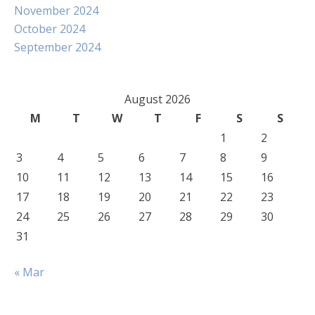
November 2024
October 2024
September 2024
August 2026
M
T
W
T
F
S
S
1
2
3
4
5
6
7
8
9
10
11
12
13
14
15
16
17
18
19
20
21
22
23
24
25
26
27
28
29
30
31
« Mar