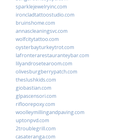
sparklejewelryinc.com
ironcladtattoostudio.com
bruinshome.com
annascleaningsvc.com
wolfcitytattoo.com
oysterbayturkeytrot.com
lafronterarestauranteybar.com
lilyandrosetearoom.com
olivesburgberrypatch.com
theslushkids.com
giobastian.com
glpascensori.com
rifloorepoxy.com
woolleymillingandpaving.com
uptonpvd.com
2troublegrill.com
casateranga.com