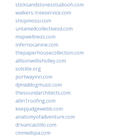
sticksandstonesstudiooh.com
walkers-treeservice.com
shopmossi.com
untamedcollectivesd.com
mxpwellness.com
infernocanine.com
thepaperhousecollection.com
allisonwillisholley.com
solslite.org
portwayinn.com
djmaddogmusic.com
thesoundarchitects.com
allin1roofing.com
keepjudgewebb.com
anatomyofadventure.com
drivancastillo.com
cmmedspa.com