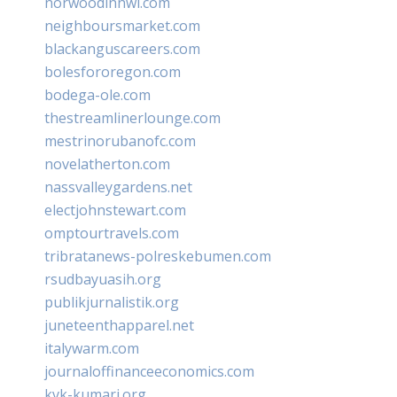
norwoodinnwi.com
neighboursmarket.com
blackanguscareers.com
bolesfororegon.com
bodega-ole.com
thestreamlinerlounge.com
mestrinorubanofc.com
novelatherton.com
nassvalleygardens.net
electjohnstewart.com
omptourtravels.com
tribratanews-polreskebumen.com
rsudbayuasih.org
publikjurnalistik.org
juneteenthapparel.net
italywarm.com
journaloffinanceeconomics.com
kvk-kumari.org