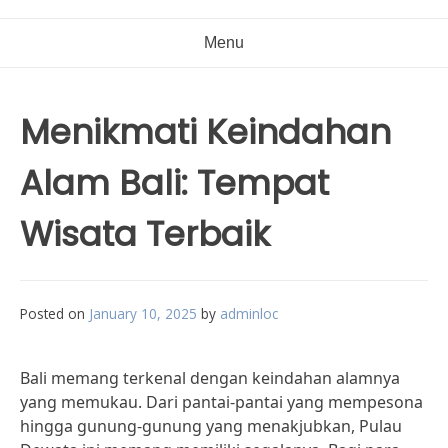
Menu
Menikmati Keindahan
Alam Bali: Tempat
Wisata Terbaik
Posted on
January 10, 2025
by
adminloc
Bali memang terkenal dengan keindahan alamnya
yang memukau. Dari pantai-pantai yang mempesona
hingga gunung-gunung yang menakjubkan, Pulau