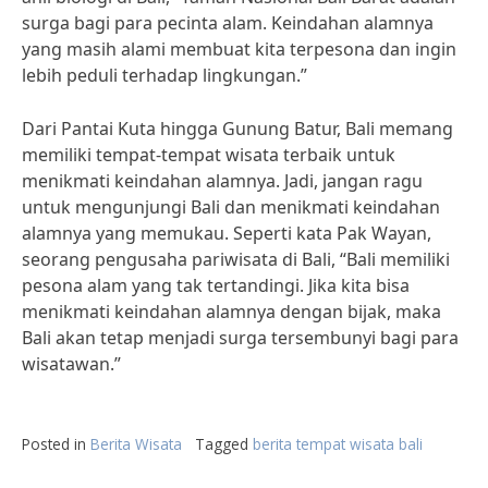
surga bagi para pecinta alam. Keindahan alamnya
yang masih alami membuat kita terpesona dan ingin
lebih peduli terhadap lingkungan.”
Dari Pantai Kuta hingga Gunung Batur, Bali memang
memiliki tempat-tempat wisata terbaik untuk
menikmati keindahan alamnya. Jadi, jangan ragu
untuk mengunjungi Bali dan menikmati keindahan
alamnya yang memukau. Seperti kata Pak Wayan,
seorang pengusaha pariwisata di Bali, “Bali memiliki
pesona alam yang tak tertandingi. Jika kita bisa
menikmati keindahan alamnya dengan bijak, maka
Bali akan tetap menjadi surga tersembunyi bagi para
wisatawan.”
Posted in
Berita Wisata
Tagged
berita tempat wisata bali