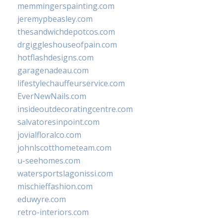
memmingerspainting.com
jeremypbeasley.com
thesandwichdepotcos.com
drgiggleshouseofpain.com
hotflashdesigns.com
garagenadeau.com
lifestylechauffeurservice.com
EverNewNails.com
insideoutdecoratingcentre.com
salvatoresinpoint.com
jovialfloralco.com
johnlscotthometeam.com
u-seehomes.com
watersportslagonissi.com
mischieffashion.com
eduwyre.com
retro-interiors.com