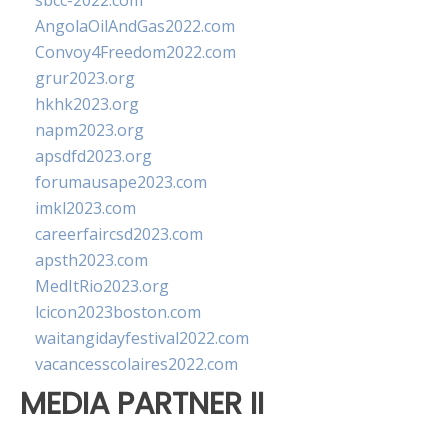
sbcc-2022.com
AngolaOilAndGas2022.com
Convoy4Freedom2022.com
grur2023.org
hkhk2023.org
napm2023.org
apsdfd2023.org
forumausape2023.com
imkl2023.com
careerfaircsd2023.com
apsth2023.com
MedItRio2023.org
lcicon2023boston.com
waitangidayfestival2022.com
vacancesscolaires2022.com
MEDIA PARTNER II