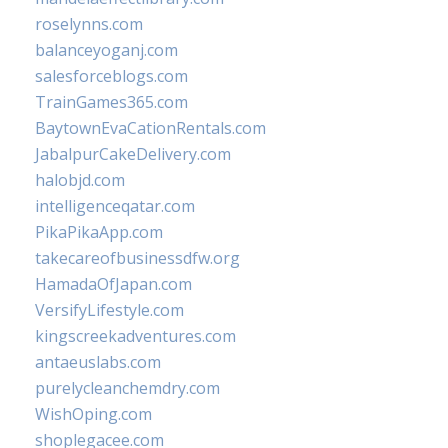
roselynns.com
balanceyoganj.com
salesforceblogs.com
TrainGames365.com
BaytownEvaCationRentals.com
JabalpurCakeDelivery.com
halobjd.com
intelligenceqatar.com
PikaPikaApp.com
takecareofbusinessdfw.org
HamadaOfJapan.com
VersifyLifestyle.com
kingscreekadventures.com
antaeuslabs.com
purelycleanchemdry.com
WishOping.com
shoplegacee.com