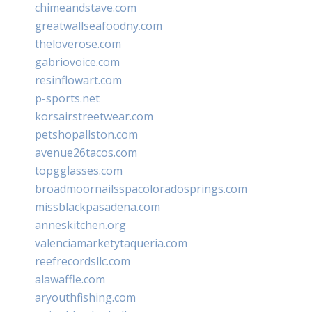
chimeandstave.com
greatwallseafoodny.com
theloverose.com
gabriovoice.com
resinflowart.com
p-sports.net
korsairstreetwear.com
petshopallston.com
avenue26tacos.com
topgglasses.com
broadmoornailsspacoloradosprings.com
missblackpasadena.com
anneskitchen.org
valenciamarketytaqueria.com
reefrecordsllc.com
alawaffle.com
aryouthfishing.com