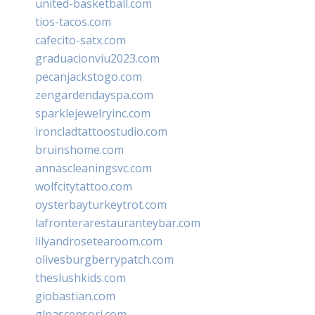
united-basketball.com
tios-tacos.com
cafecito-satx.com
graduacionviu2023.com
pecanjackstogo.com
zengardendayspa.com
sparklejewelryinc.com
ironcladtattoostudio.com
bruinshome.com
annascleaningsvc.com
wolfcitytattoo.com
oysterbayturkeytrot.com
lafronterarestauranteybar.com
lilyandrosetearoom.com
olivesburgberrypatch.com
theslushkids.com
giobastian.com
glpascensori.com