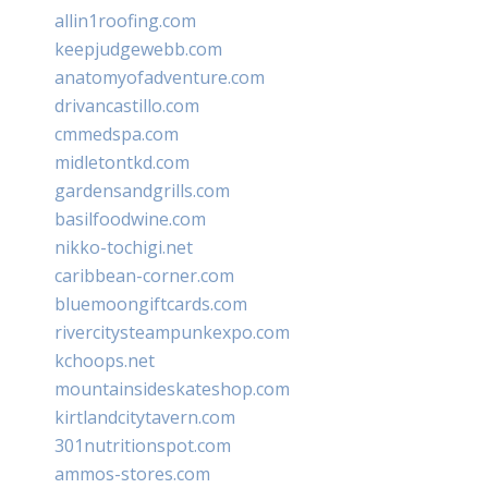
allin1roofing.com
keepjudgewebb.com
anatomyofadventure.com
drivancastillo.com
cmmedspa.com
midletontkd.com
gardensandgrills.com
basilfoodwine.com
nikko-tochigi.net
caribbean-corner.com
bluemoongiftcards.com
rivercitysteampunkexpo.com
kchoops.net
mountainsideskateshop.com
kirtlandcitytavern.com
301nutritionspot.com
ammos-stores.com