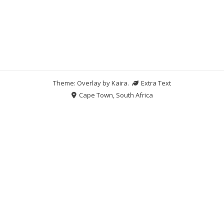
Theme: Overlay by
Kaira
.
Extra Text
Cape Town, South Africa