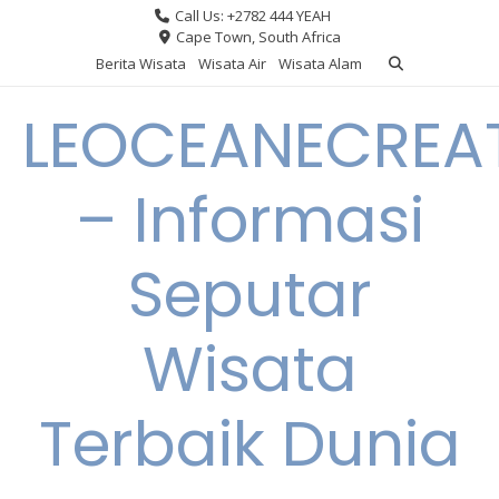
Skip
Call Us: +2782 444 YEAH
to
Cape Town, South Africa
content
Berita Wisata
Wisata Air
Wisata Alam
LEOCEANECREA
– Informasi
Seputar
Wisata
Terbaik Dunia