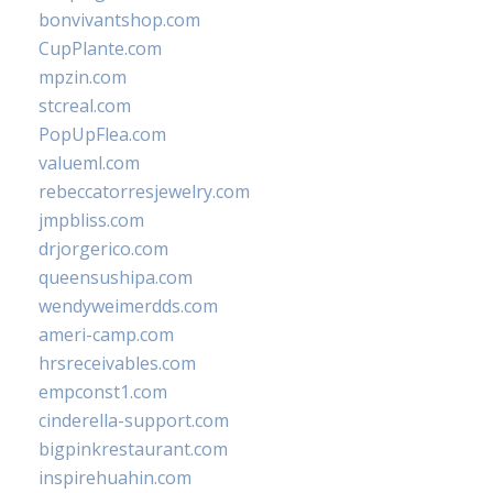
bonvivantshop.com
CupPlante.com
mpzin.com
stcreal.com
PopUpFlea.com
valueml.com
rebeccatorresjewelry.com
jmpbliss.com
drjorgerico.com
queensushipa.com
wendyweimerdds.com
ameri-camp.com
hrsreceivables.com
empconst1.com
cinderella-support.com
bigpinkrestaurant.com
inspirehuahin.com