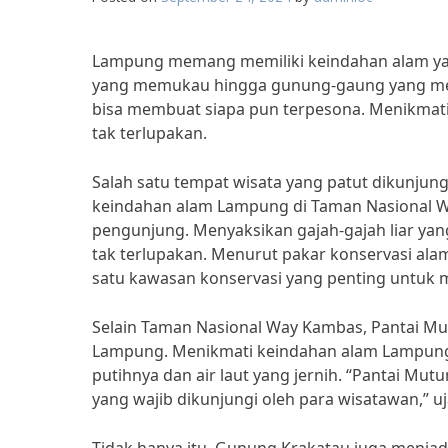
Lampung memang memiliki keindahan alam yan
yang memukau hingga gunung-gaung yang me
bisa membuat siapa pun terpesona. Menikma
tak terlupakan.
Salah satu tempat wisata yang patut dikunju
keindahan alam Lampung di Taman Nasional W
pengunjung. Menyaksikan gajah-gajah liar yan
tak terlupakan. Menurut pakar konservasi ala
satu kawasan konservasi yang penting untuk 
Selain Taman Nasional Way Kambas, Pantai Mut
Lampung. Menikmati keindahan alam Lampung
putihnya dan air laut yang jernih. “Pantai Mu
yang wajib dikunjungi oleh para wisatawan,” u