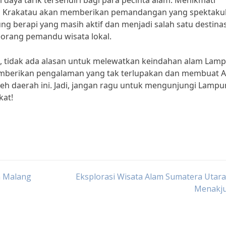
 daya tarik tersendiri bagi para pecinta alam. Menikmati
 Krakatau akan memberikan pemandangan yang spektakul
 berapi yang masih aktif dan menjadi salah satu destinas
seorang pemandu wisata lokal.
, tidak ada alasan untuk melewatkan keindahan alam Lam
berikan pengalaman yang tak terlupakan dan membuat 
oleh daerah ini. Jadi, jangan ragu untuk mengunjungi Lamp
kat!
n Malang
Eksplorasi Wisata Alam Sumatera Utar
Menakj