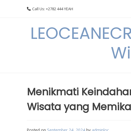
Skip
Call Us: +2782 444 YEAH
to
content
LEOCEANECRE
Wi
Menikmati Keindaha
Wisata yang Memika
Posted on
September 24, 2024
by
adminloc