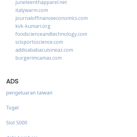
juneteenthapparel.net
italywarm.com
journaloffinanceeconomics.com
kvk-kumari.org
foodscienceandtechnology.com
scisportsscience.com
addisababacuisineaz.com
burgerimcamas.com
ADS
pengeluaran taiwan
Togel
Slot 5000