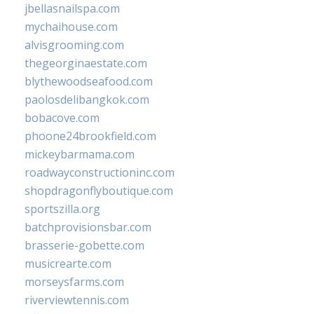
jbellasnailspa.com
mychaihouse.com
alvisgrooming.com
thegeorginaestate.com
blythewoodseafood.com
paolosdelibangkok.com
bobacove.com
phoone24brookfield.com
mickeybarmama.com
roadwayconstructioninc.com
shopdragonflyboutique.com
sportszilla.org
batchprovisionsbar.com
brasserie-gobette.com
musicrearte.com
morseysfarms.com
riverviewtennis.com