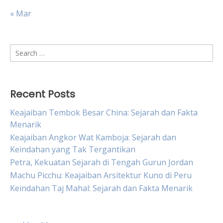
« Mar
Search
for:
Recent Posts
Keajaiban Tembok Besar China: Sejarah dan Fakta
Menarik
Keajaiban Angkor Wat Kamboja: Sejarah dan
Keindahan yang Tak Tergantikan
Petra, Kekuatan Sejarah di Tengah Gurun Jordan
Machu Picchu: Keajaiban Arsitektur Kuno di Peru
Keindahan Taj Mahal: Sejarah dan Fakta Menarik