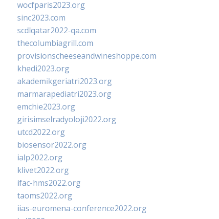
wocfparis2023.org
sinc2023.com
scdlqatar2022-qa.com
thecolumbiagrill.com
provisionscheeseandwineshoppe.com
khedi2023.org
akademikgeriatri2023.org
marmarapediatri2023.org
emchie2023.org
girisimselradyoloji2022.org
utcd2022.org
biosensor2022.org
ialp2022.org
klivet2022.org
ifac-hms2022.org
taoms2022.org
iias-euromena-conference2022.org