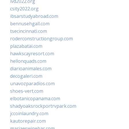
ivd2022.org
csity2022.org
ibsarstudyabroad.com
bennusehgall.com
tsecincinnati.com
roderconstructiongroup.com
plazabatai.com
hawkscayresort.com
hellonquads.com
diarioanimales.com
decogaleri.com
unavozparadios.com
shoes-vert.com
elbotanicopanama.com
shadyoaksrockportrvpark.com
jccoinlaundry.com
kautorepair.com
marjaeswinebar.com