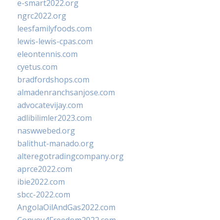
e-smart2022.org
ngrc2022.org
leesfamilyfoods.com
lewis-lewis-cpas.com
eleontennis.com
cyetus.com
bradfordshops.com
almadenranchsanjose.com
advocatevijay.com
adlibilimler2023.com
naswwebed.org
balithut-manado.org
alteregotradingcompany.org
aprce2022.com
ibie2022.com
sbcc-2022.com
AngolaOilAndGas2022.com