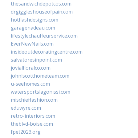
thesandwichdepotcos.com
drgiggleshouseofpain.com
hotflashdesigns.com
garagenadeau.com
lifestylechauffeurservice.com
EverNewNails.com
insideoutdecoratingcentre.com
salvatoresinpoint.com
jovialfloralco.com
johnlscotthometeam.com
u-seehomes.com
watersportslagonissi.com
mischieffashion.com
eduwyre.com
retro-interiors.com
theblvd-boise.com
fpet2023.org