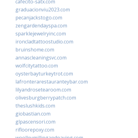
cafecito-satx.com
graduacionviu2023.com
pecanjackstogo.com
zengardendayspa.com
sparklejewelryinc.com
ironcladtattoostudio.com
bruinshome.com
annascleaningsvc.com
wolfcitytattoo.com
oysterbayturkeytrot.com
lafronterarestauranteybar.com
lilyandrosetearoom.com
olivesburgberrypatch.com
theslushkids.com
giobastian.com
glpascensori.com
rifloorepoxy.com
woolleymillingandpaving.com