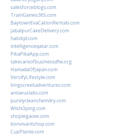
salesforceblogs.com
TrainGames365.com
BaytownEvaCationRentals.com
JabalpurCakeDelivery.com
halobjd.com
intelligenceqatar.com
PikaPikaApp.com
takecareofbusinessdfw.org
HamadaOfJapan.com
VersifyLifestyle.com
kingscreekadventures.com
antaeuslabs.com
purelycleanchemdry.com
WishOping.com
shoplegacee.com
bonvivantshop.com
CupPlante.com