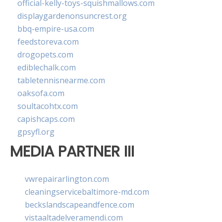
official-kelly-toys-squishmallows.com
displaygardenonsuncrest.org
bbq-empire-usa.com
feedstoreva.com
drogopets.com
ediblechalk.com
tabletennisnearme.com
oaksofa.com
soultacohtx.com
capishcaps.com
gpsyfl.org
MEDIA PARTNER III
vwrepairarlington.com
cleaningservicebaltimore-md.com
beckslandscapeandfence.com
vistaaltadelveramendi.com