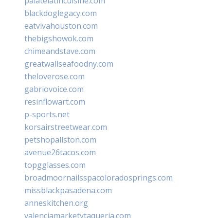
palatelatincuisine.com
blackdoglegacy.com
eatvivahouston.com
thebigshowok.com
chimeandstave.com
greatwallseafoodny.com
theloverose.com
gabriovoice.com
resinflowart.com
p-sports.net
korsairstreetwear.com
petshopallston.com
avenue26tacos.com
topgglasses.com
broadmoornailsspacoloradosprings.com
missblackpasadena.com
anneskitchen.org
valenciamarketytaqueria.com