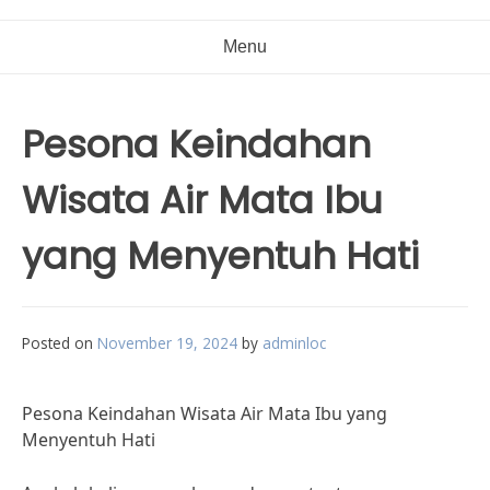
Menu
Pesona Keindahan
Wisata Air Mata Ibu
yang Menyentuh Hati
Posted on
November 19, 2024
by
adminloc
Pesona Keindahan Wisata Air Mata Ibu yang
Menyentuh Hati