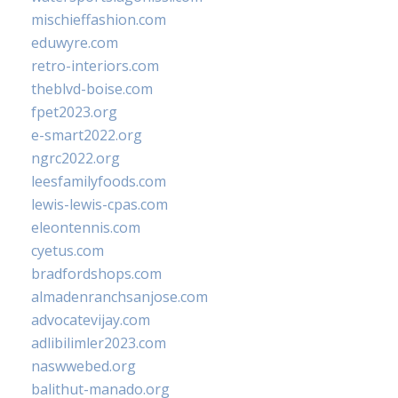
mischieffashion.com
eduwyre.com
retro-interiors.com
theblvd-boise.com
fpet2023.org
e-smart2022.org
ngrc2022.org
leesfamilyfoods.com
lewis-lewis-cpas.com
eleontennis.com
cyetus.com
bradfordshops.com
almadenranchsanjose.com
advocatevijay.com
adlibilimler2023.com
naswwebed.org
balithut-manado.org