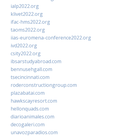
ialp2022.org
klivet2022.org
ifac-hms2022.org
taoms2022.org
iias-euromena-conference2022.org
ivd2022.org
csity2022.org
ibsarstudyabroad.com
bennusehgall.com
tsecincinnati.com
roderconstructiongroup.com
plazabatai.com
hawkscayresort.com
hellonquads.com
diarioanimales.com
decogaleri.com
unavozparadios.com