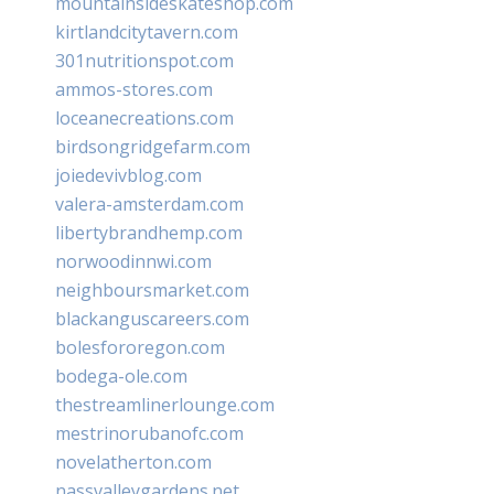
mountainsideskateshop.com
kirtlandcitytavern.com
301nutritionspot.com
ammos-stores.com
loceanecreations.com
birdsongridgefarm.com
joiedevivblog.com
valera-amsterdam.com
libertybrandhemp.com
norwoodinnwi.com
neighboursmarket.com
blackanguscareers.com
bolesfororegon.com
bodega-ole.com
thestreamlinerlounge.com
mestrinorubanofc.com
novelatherton.com
nassvalleygardens.net