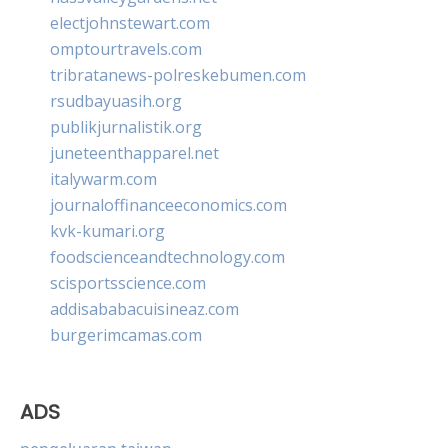
electjohnstewart.com
omptourtravels.com
tribratanews-polreskebumen.com
rsudbayuasih.org
publikjurnalistik.org
juneteenthapparel.net
italywarm.com
journaloffinanceeconomics.com
kvk-kumari.org
foodscienceandtechnology.com
scisportsscience.com
addisababacuisineaz.com
burgerimcamas.com
ADS