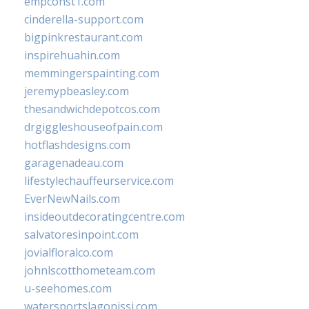
empconst1.com
cinderella-support.com
bigpinkrestaurant.com
inspirehuahin.com
memmingerspainting.com
jeremypbeasley.com
thesandwichdepotcos.com
drgiggleshouseofpain.com
hotflashdesigns.com
garagenadeau.com
lifestylechauffeurservice.com
EverNewNails.com
insideoutdecoratingcentre.com
salvatoresinpoint.com
jovialfloralco.com
johnlscotthometeam.com
u-seehomes.com
watersportslagonissi.com