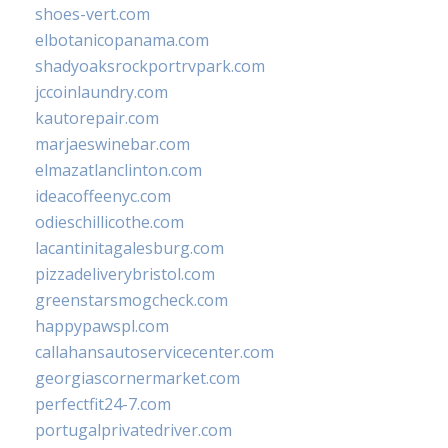
shoes-vert.com
elbotanicopanama.com
shadyoaksrockportrvpark.com
jccoinlaundry.com
kautorepair.com
marjaeswinebar.com
elmazatlanclinton.com
ideacoffeenyc.com
odieschillicothe.com
lacantinitagalesburg.com
pizzadeliverybristol.com
greenstarsmogcheck.com
happypawspl.com
callahansautoservicecenter.com
georgiascornermarket.com
perfectfit24-7.com
portugalprivatedriver.com