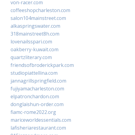
von-racer.com
coffeeshopcharleston.com
salon104mainstreet.com
alkaspringswater.com
318mainstreet8h.com
lovenailsspari.com
oakberry-kuwait.com
quartzliterary.com
friendsofbroderickpark.com
studiopiattellina.com
jannagrillspringfield.com
fujiyamacharleston.com
elpatronchardon.com
donglaishun-order.com
fiamc-rome2022.org
mariceworldessentials.com
lafisheriarestaurant.com