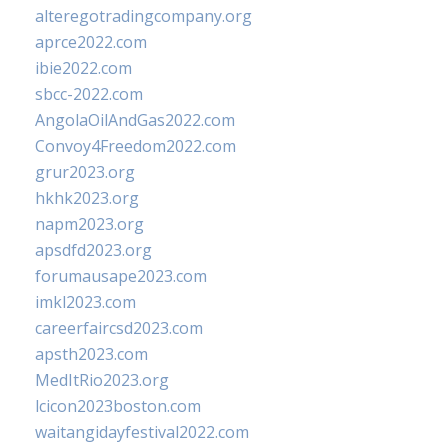
alteregotradingcompany.org
aprce2022.com
ibie2022.com
sbcc-2022.com
AngolaOilAndGas2022.com
Convoy4Freedom2022.com
grur2023.org
hkhk2023.org
napm2023.org
apsdfd2023.org
forumausape2023.com
imkl2023.com
careerfaircsd2023.com
apsth2023.com
MedItRio2023.org
lcicon2023boston.com
waitangidayfestival2022.com