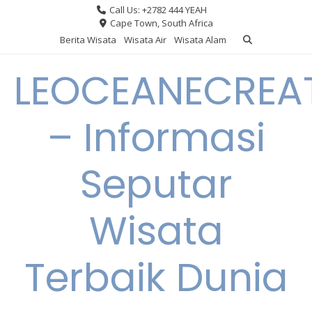
Skip
Call Us: +2782 444 YEAH
to
Cape Town, South Africa
content
Berita Wisata
Wisata Air
Wisata Alam
LEOCEANECREA
– Informasi
Seputar
Wisata
Terbaik Dunia