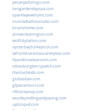
pecanjackstogo.com
zengardendayspa.com
sparklejewelryinc.com
ironcladtattoostudio.com
bruinshome.com
annascleaningsvc.com
wolfcitytattoo.com
oysterbayturkeytrot.com
lafronterarestauranteybar.com
lilyandrosetearoom.com
olivesburgberrypatch.com
theslushkids.com
giobastian.com
glpascensori.com
rifloorepoxy.com
woolleymillingandpaving.com
uptonpvd.com