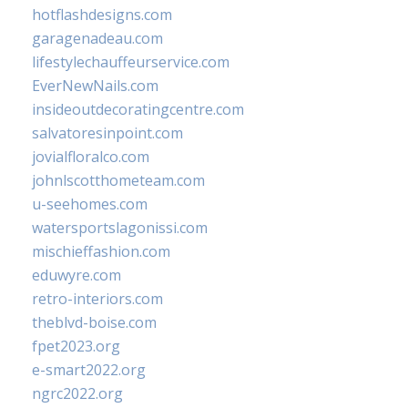
hotflashdesigns.com
garagenadeau.com
lifestylechauffeurservice.com
EverNewNails.com
insideoutdecoratingcentre.com
salvatoresinpoint.com
jovialfloralco.com
johnlscotthometeam.com
u-seehomes.com
watersportslagonissi.com
mischieffashion.com
eduwyre.com
retro-interiors.com
theblvd-boise.com
fpet2023.org
e-smart2022.org
ngrc2022.org