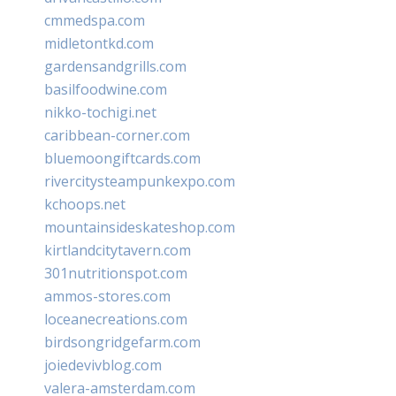
cmmedspa.com
midletontkd.com
gardensandgrills.com
basilfoodwine.com
nikko-tochigi.net
caribbean-corner.com
bluemoongiftcards.com
rivercitysteampunkexpo.com
kchoops.net
mountainsideskateshop.com
kirtlandcitytavern.com
301nutritionspot.com
ammos-stores.com
loceanecreations.com
birdsongridgefarm.com
joiedevivblog.com
valera-amsterdam.com