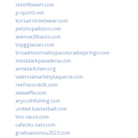
resinflowart.com
p-sports.net
korsairstreetwear.com
petshopallston.com
avenue26tacos.com
topgglasses.com
broadmoornailsspacoloradosprings.com
missblackpasadena.com
anneskitchen.org
valenciamarketytaqueria.com
reefrecordsllc.com
alawaffle.com
aryouthfishing.com
united-basketball.com
tios-tacos.com
cafecito-satx.com
graduacionviu2023.com