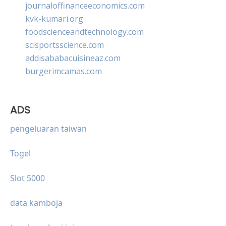
journaloffinanceeconomics.com
kvk-kumari.org
foodscienceandtechnology.com
scisportsscience.com
addisababacuisineaz.com
burgerimcamas.com
ADS
pengeluaran taiwan
Togel
Slot 5000
data kamboja