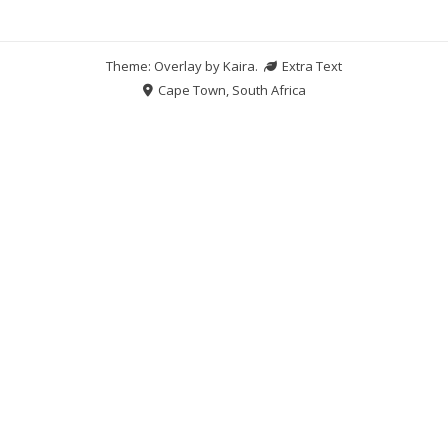
Theme: Overlay by
Kaira
.
Extra Text
Cape Town, South Africa