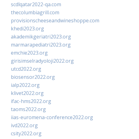
scdlqatar2022-qa.com
thecolumbiagrill.com
provisionscheeseandwineshoppe.com
khedi2023.org
akademikgeriatri2023.org
marmarapediatri2023.org
emchie2023.org
girisimselradyoloji2022.org
utcd2022.org
biosensor2022.org
ialp2022.org
klivet2022.org
ifac-hms2022.org
taoms2022.org
iias-euromena-conference2022.org
ivd2022.org
csity2022.org