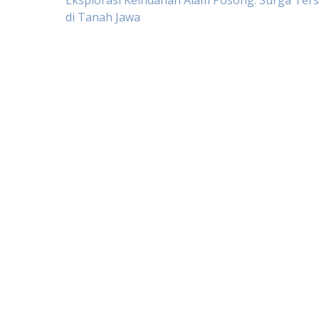
Post
Eksplorasi Keindahan Alam Posong: Surga Ter
di Tanah Jawa
navigation