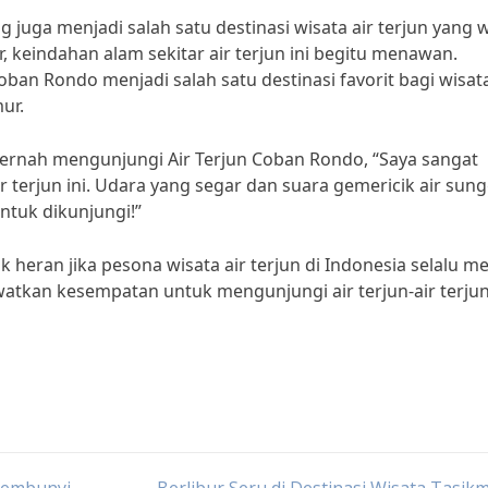
g juga menjadi salah satu destinasi wisata air terjun yang w
, keindahan alam sekitar air terjun ini begitu menawan.
oban Rondo menjadi salah satu destinasi favorit bagi wisa
ur.
ernah mengunjungi Air Terjun Coban Rondo, “Saya sangat
r terjun ini. Udara yang segar dan suara gemericik air sun
ntuk dikunjungi!”
eran jika pesona wisata air terjun di Indonesia selalu me
lewatkan kesempatan untuk mengunjungi air terjun-air terju