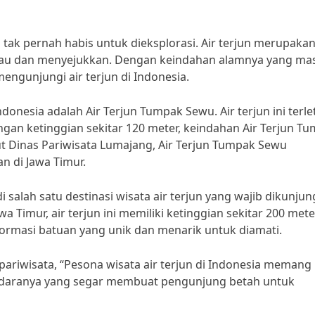
tak pernah habis untuk dieksplorasi. Air terjun merupaka
ukau dan menyejukkan. Dengan keindahan alamnya yang ma
mengunjungi air terjun di Indonesia.
ndonesia adalah Air Terjun Tumpak Sewu. Air terjun ini terle
an ketinggian sekitar 120 meter, keindahan Air Terjun T
t Dinas Pariwisata Lumajang, Air Terjun Tumpak Sewu
n di Jawa Timur.
i salah satu destinasi wisata air terjun yang wajib dikunjung
a Timur, air terjun ini memiliki ketinggian sekitar 200 mete
 formasi batuan yang unik dan menarik untuk diamati.
ariwisata, “Pesona wisata air terjun di Indonesia memang 
 udaranya yang segar membuat pengunjung betah untuk