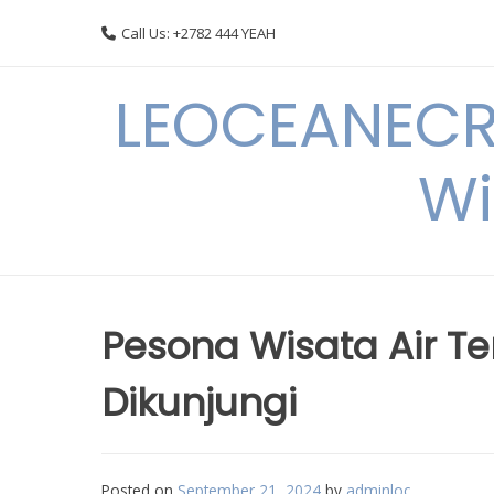
Skip
Call Us: +2782 444 YEAH
to
content
LEOCEANECRE
Wi
Pesona Wisata Air Te
Dikunjungi
Posted on
September 21, 2024
by
adminloc