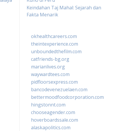
malaya
Kuno di Peru
Keindahan Taj Mahal: Sejarah dan
Fakta Menarik
okhealthcareers.com
theintexperience.com
unboundedthefilm.com
catfriends-bg.org
marianlives.org
waywardtees.com
pidfloorsexpress.com
bancodevenezuelaen.com
bettermoodfoodcorporation.com
hingstonnt.com
chooseagender.com
hoverboardssale.com
alaskapolitics.com