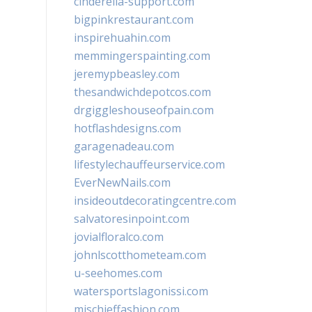
cinderella-support.com
bigpinkrestaurant.com
inspirehuahin.com
memmingerspainting.com
jeremypbeasley.com
thesandwichdepotcos.com
drgiggleshouseofpain.com
hotflashdesigns.com
garagenadeau.com
lifestylechauffeurservice.com
EverNewNails.com
insideoutdecoratingcentre.com
salvatoresinpoint.com
jovialfloralco.com
johnlscotthometeam.com
u-seehomes.com
watersportslagonissi.com
mischieffashion.com