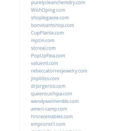
purelycleanchemdry.com
WishOping.com
shoplegacee.com
bonvivantshop.com
CupPlante.com
mpzin.com
stcreal.com
PopUpFlea.com
valueml.com
rebeccatorresjewelry.com
jmpbliss.com
drjorgerico.com
queensushipa.com
wendyweimerdds.com
ameri-camp.com
hrsreceivables.com
empconst1.com