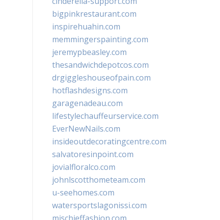
cinderella-support.com
bigpinkrestaurant.com
inspirehuahin.com
memmingerspainting.com
jeremypbeasley.com
thesandwichdepotcos.com
drgiggleshouseofpain.com
hotflashdesigns.com
garagenadeau.com
lifestylechauffeurservice.com
EverNewNails.com
insideoutdecoratingcentre.com
salvatoresinpoint.com
jovialfloralco.com
johnlscotthometeam.com
u-seehomes.com
watersportslagonissi.com
mischieffashion.com