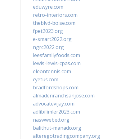
eduwyre.com
retro-interiors.com
theblvd-boise.com
fpet2023.org
e-smart2022.org
ngrc2022.org
leesfamilyfoods.com
lewis-lewis-cpas.com
eleontennis.com
cyetus.com
bradfordshops.com
almadenranchsanjose.com
advocatevijay.com
adlibilimler2023.com
naswwebed.org
balithut-manado.org
alteregotradingcompany.org