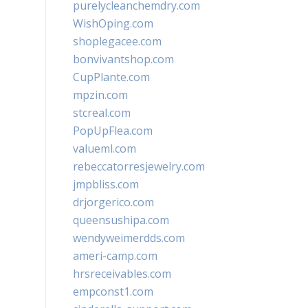
purelycleanchemdry.com
WishOping.com
shoplegacee.com
bonvivantshop.com
CupPlante.com
mpzin.com
stcreal.com
PopUpFlea.com
valueml.com
rebeccatorresjewelry.com
jmpbliss.com
drjorgerico.com
queensushipa.com
wendyweimerdds.com
ameri-camp.com
hrsreceivables.com
empconst1.com