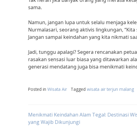
Tak heran jika banyak orang yang merasa ket
sama.
Namun, jangan lupa untuk selalu menjaga keles
Nurmalasari, seorang aktivis lingkungan, “Ki
Jangan sampai keindahan yang kita nikmati saat 
Jadi, tunggu apalagi? Segera rencanakan petu
rasakan sensasi luar biasa yang ditawarkan al
generasi mendatang juga bisa menikmati kein
Posted in
Wisata Air
Tagged
wisata air terjun malang
Post
Menikmati Keindahan Alam Tegal: Destinasi Wi
yang Wajib Dikunjungi
navigation