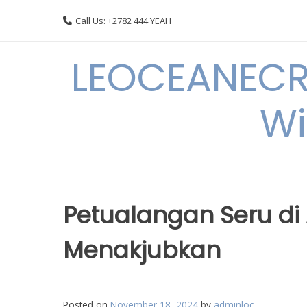
Skip
Call Us: +2782 444 YEAH
to
content
LEOCEANECRE
Wi
Petualangan Seru di 
Menakjubkan
Posted on
November 18, 2024
by
adminloc