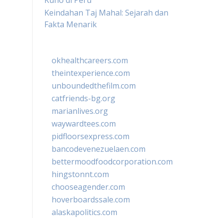
Kuno di Peru
Keindahan Taj Mahal: Sejarah dan
Fakta Menarik
okhealthcareers.com
theintexperience.com
unboundedthefilm.com
catfriends-bg.org
marianlives.org
waywardtees.com
pidfloorsexpress.com
bancodevenezuelaen.com
bettermoodfoodcorporation.com
hingstonnt.com
chooseagender.com
hoverboardssale.com
alaskapolitics.com