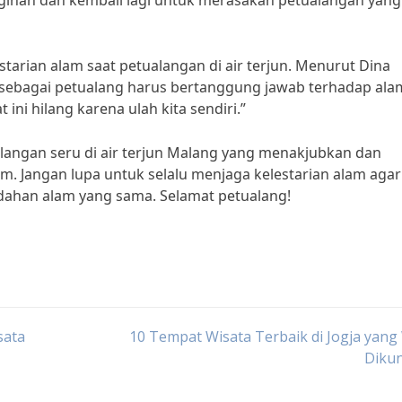
agihan dan kembali lagi untuk merasakan petualangan yang
tarian alam saat petualangan di air terjun. Menurut Dina
ta sebagai petualang harus bertanggung jawab terhadap ala
ini hilang karena ulah kita sendiri.”
alangan seru di air terjun Malang yang menakjubkan dan
am. Jangan lupa untuk selalu menjaga kelestarian alam agar
dahan alam yang sama. Selamat petualang!
sata
10 Tempat Wisata Terbaik di Jogja yang
Dikun