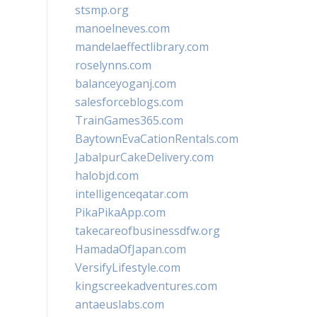
stsmp.org
manoelneves.com
mandelaeffectlibrary.com
roselynns.com
balanceyoganj.com
salesforceblogs.com
TrainGames365.com
BaytownEvaCationRentals.com
JabalpurCakeDelivery.com
halobjd.com
intelligenceqatar.com
PikaPikaApp.com
takecareofbusinessdfw.org
HamadaOfJapan.com
VersifyLifestyle.com
kingscreekadventures.com
antaeuslabs.com