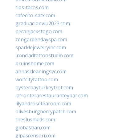
tios-tacos.com
cafecito-satx.com
graduacionviu2023.com
pecanjackstogo.com
zengardendayspa.com
sparklejewelryinc.com
ironcladtattoostudio.com
bruinshome.com
annascleaningsvc.com
wolfcitytattoo.com
oysterbayturkeytrot.com
lafronterarestauranteybar.com
lilyandrosetearoom.com
olivesburgberrypatch.com
theslushkids.com
giobastian.com
glpascensori.com