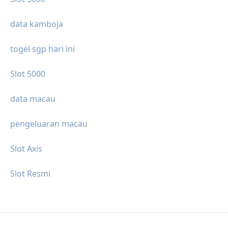
data kamboja
togel sgp hari ini
Slot 5000
data macau
pengeluaran macau
Slot Axis
Slot Resmi