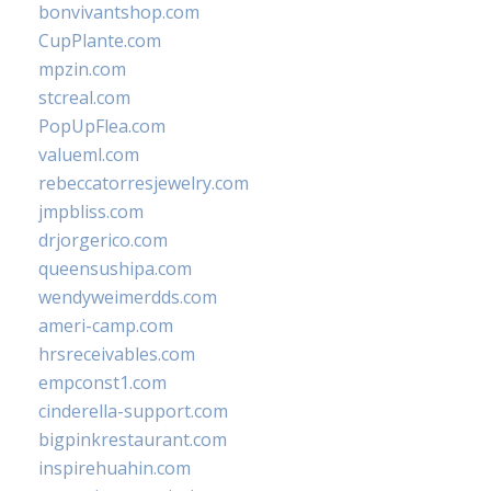
bonvivantshop.com
CupPlante.com
mpzin.com
stcreal.com
PopUpFlea.com
valueml.com
rebeccatorresjewelry.com
jmpbliss.com
drjorgerico.com
queensushipa.com
wendyweimerdds.com
ameri-camp.com
hrsreceivables.com
empconst1.com
cinderella-support.com
bigpinkrestaurant.com
inspirehuahin.com