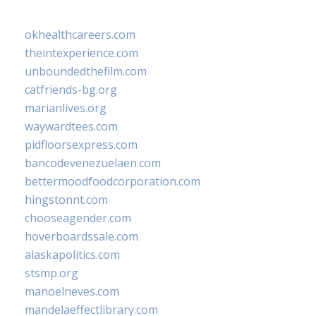
okhealthcareers.com
theintexperience.com
unboundedthefilm.com
catfriends-bg.org
marianlives.org
waywardtees.com
pidfloorsexpress.com
bancodevenezuelaen.com
bettermoodfoodcorporation.com
hingstonnt.com
chooseagender.com
hoverboardssale.com
alaskapolitics.com
stsmp.org
manoelneves.com
mandelaeffectlibrary.com