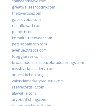
chimeandstave.com
greatwallseafoodny.com
theloverose.com
gabriovoice.com
resinflowart.com
p-sports.net
korsairstreetwear.com
petshopallston.com
avenue26tacos.com
topgglasses.com
broadmoornailsspacoloradosprings.com
missblackpasadena.com
anneskitchen.org
valenciamarketytaqueria.com
reefrecordsllc.com
alawaffle.com
aryouthfishing.com
united-basketball.com