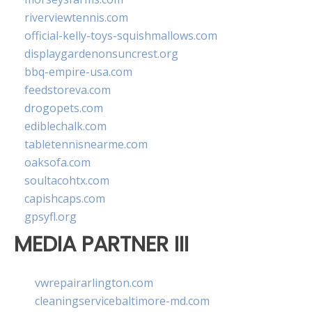
riverviewtennis.com
official-kelly-toys-squishmallows.com
displaygardenonsuncrest.org
bbq-empire-usa.com
feedstoreva.com
drogopets.com
ediblechalk.com
tabletennisnearme.com
oaksofa.com
soultacohtx.com
capishcaps.com
gpsyfl.org
MEDIA PARTNER III
vwrepairarlington.com
cleaningservicebaltimore-md.com