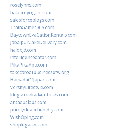
roselynns.com
balanceyoganj.com
salesforceblogs.com
TrainGames365.com
BaytownEvaCationRentals.com
JabalpurCakeDelivery.com
halobjd.com
intelligenceqatar.com
PikaPikaApp.com
takecareofbusinessdfw.org
HamadaOfJapan.com
VersifyLifestyle.com
kingscreekadventures.com
antaeuslabs.com
purelycleanchemdry.com
WishOping.com
shoplegacee.com