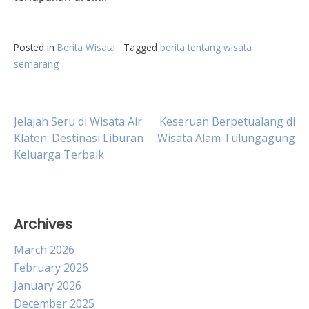
Posted in
Berita Wisata
Tagged
berita tentang wisata
semarang
Post
Jelajah Seru di Wisata Air
Keseruan Berpetualang di
Klaten: Destinasi Liburan
Wisata Alam Tulungagung
Keluarga Terbaik
navigation
Archives
March 2026
February 2026
January 2026
December 2025