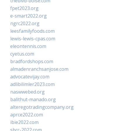
theblvd-boise.com
fpet2023.org
e-smart2022.org
ngrc2022.org
leesfamilyfoods.com
lewis-lewis-cpas.com
eleontennis.com
cyetus.com
bradfordshops.com
almadenranchsanjose.com
advocatevijay.com
adlibilimler2023.com
naswwebed.org
balithut-manado.org
alteregotradingcompany.org
aprce2022.com
ibie2022.com
sbcc-2022.com