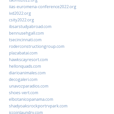
taoms2022.org
iias-euromena-conference2022.org
ivd2022.org
csity2022.org
ibsarstudyabroad.com
bennusehgall.com
tsecincinnati.com
roderconstructiongroup.com
plazabatai.com
hawkscayresort.com
hellonquads.com
diarioanimales.com
decogaleri.com
unavozparadios.com
shoes-vert.com
elbotanicopanama.com
shadyoaksrockportrvpark.com
jccoinlaundry.com