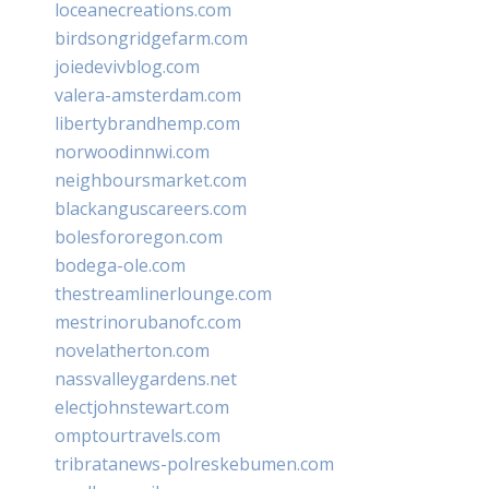
loceanecreations.com
birdsongridgefarm.com
joiedevivblog.com
valera-amsterdam.com
libertybrandhemp.com
norwoodinnwi.com
neighboursmarket.com
blackanguscareers.com
bolesfororegon.com
bodega-ole.com
thestreamlinerlounge.com
mestrinorubanofc.com
novelatherton.com
nassvalleygardens.net
electjohnstewart.com
omptourtravels.com
tribratanews-polreskebumen.com