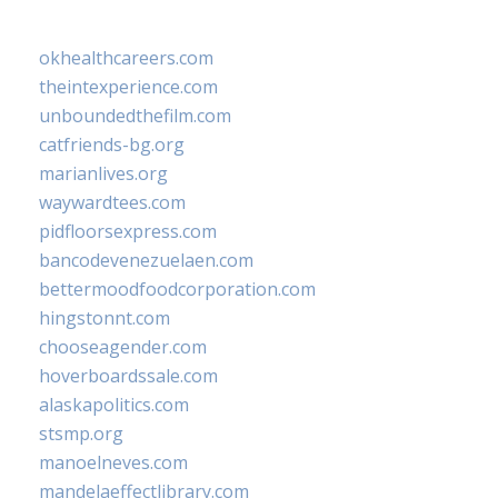
okhealthcareers.com
theintexperience.com
unboundedthefilm.com
catfriends-bg.org
marianlives.org
waywardtees.com
pidfloorsexpress.com
bancodevenezuelaen.com
bettermoodfoodcorporation.com
hingstonnt.com
chooseagender.com
hoverboardssale.com
alaskapolitics.com
stsmp.org
manoelneves.com
mandelaeffectlibrary.com