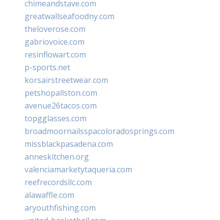
chimeandstave.com
greatwallseafoodny.com
theloverose.com
gabriovoice.com
resinflowart.com
p-sports.net
korsairstreetwear.com
petshopallston.com
avenue26tacos.com
topgglasses.com
broadmoornailsspacoloradosprings.com
missblackpasadena.com
anneskitchen.org
valenciamarketytaqueria.com
reefrecordsllc.com
alawaffle.com
aryouthfishing.com