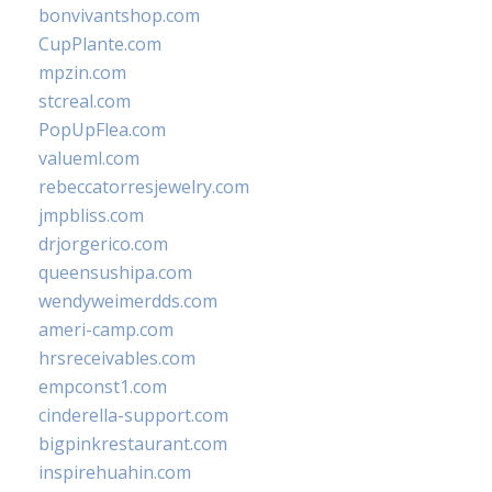
bonvivantshop.com
CupPlante.com
mpzin.com
stcreal.com
PopUpFlea.com
valueml.com
rebeccatorresjewelry.com
jmpbliss.com
drjorgerico.com
queensushipa.com
wendyweimerdds.com
ameri-camp.com
hrsreceivables.com
empconst1.com
cinderella-support.com
bigpinkrestaurant.com
inspirehuahin.com