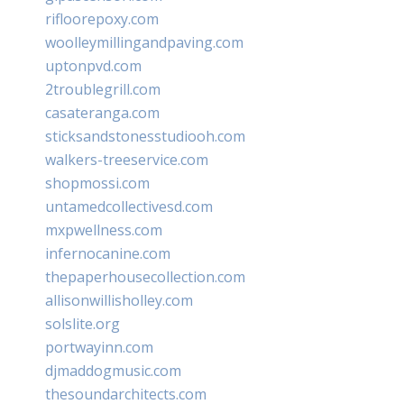
rifloorepoxy.com
woolleymillingandpaving.com
uptonpvd.com
2troublegrill.com
casateranga.com
sticksandstonesstudiooh.com
walkers-treeservice.com
shopmossi.com
untamedcollectivesd.com
mxpwellness.com
infernocanine.com
thepaperhousecollection.com
allisonwillisholley.com
solslite.org
portwayinn.com
djmaddogmusic.com
thesoundarchitects.com