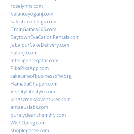
roselynns.com
balanceyoganj.com
salesforceblogs.com
TrainGames365.com
BaytownEvaCationRentals.com
JabalpurCakeDelivery.com
halobjd.com
intelligenceqatar.com
PikaPikaApp.com
takecareofbusinessdfw.org
HamadaOfJapan.com
VersifyLifestyle.com
kingscreekadventures.com
antaeuslabs.com
purelycleanchemdry.com
WishOping.com
shoplegacee.com