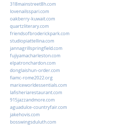
318mainstreet8h.com
lovenailsspari.com
oakberry-kuwait.com
quartzliterary.com
friendsofbroderickpark.com
studiopiattellina.com
jannagrillspringfield.com
fujiyamacharleston.com
elpatronchardon.com
donglaishun-order.com
fiamc-rome2022.org
mariceworldessentials.com
lafisheriarestaurant.com
915jazzandmore.com
aguadulce-countryfair.com
jakehovis.com
bosswingsduluth.com