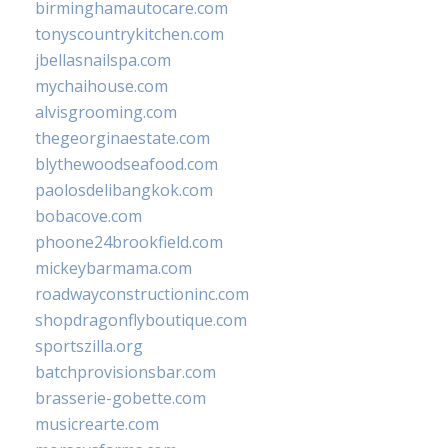
birminghamautocare.com
tonyscountrykitchen.com
jbellasnailspa.com
mychaihouse.com
alvisgrooming.com
thegeorginaestate.com
blythewoodseafood.com
paolosdelibangkok.com
bobacove.com
phoone24brookfield.com
mickeybarmama.com
roadwayconstructioninc.com
shopdragonflyboutique.com
sportszilla.org
batchprovisionsbar.com
brasserie-gobette.com
musicrearte.com