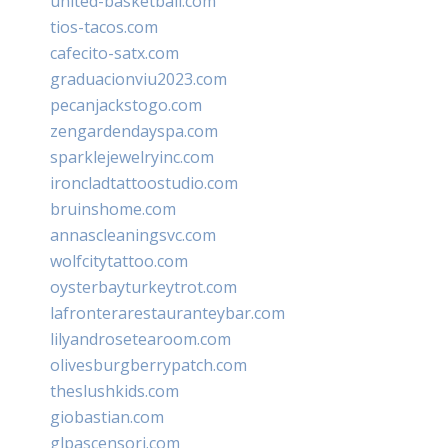
united-basketball.com
tios-tacos.com
cafecito-satx.com
graduacionviu2023.com
pecanjackstogo.com
zengardendayspa.com
sparklejewelryinc.com
ironcladtattoostudio.com
bruinshome.com
annascleaningsvc.com
wolfcitytattoo.com
oysterbayturkeytrot.com
lafronterarestauranteybar.com
lilyandrosetearoom.com
olivesburgberrypatch.com
theslushkids.com
giobastian.com
glpascensori.com