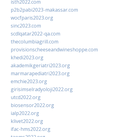
isth2022.com
p2b2pabi2023-makassar.com
wocfparis2023.org
sinc2023.com
scdlqatar2022-qa.com
thecolumbiagrill.com
provisionscheeseandwineshoppe.com
khedi2023.org
akademikgeriatri2023.org
marmarapediatri2023.org
emchie2023.org
girisimselradyoloji2022.org
utcd2022.org
biosensor2022.org
ialp2022.org
klivet2022.org
ifac-hms2022.org