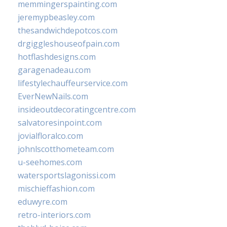
memmingerspainting.com
jeremypbeasley.com
thesandwichdepotcos.com
drgiggleshouseofpain.com
hotflashdesigns.com
garagenadeau.com
lifestylechauffeurservice.com
EverNewNails.com
insideoutdecoratingcentre.com
salvatoresinpoint.com
jovialfloralco.com
johnlscotthometeam.com
u-seehomes.com
watersportslagonissi.com
mischieffashion.com
eduwyre.com
retro-interiors.com