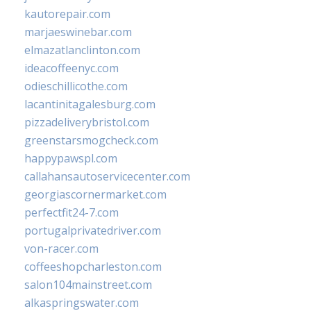
kautorepair.com
marjaeswinebar.com
elmazatlanclinton.com
ideacoffeenyc.com
odieschillicothe.com
lacantinitagalesburg.com
pizzadeliverybristol.com
greenstarsmogcheck.com
happypawspl.com
callahansautoservicecenter.com
georgiascornermarket.com
perfectfit24-7.com
portugalprivatedriver.com
von-racer.com
coffeeshopcharleston.com
salon104mainstreet.com
alkaspringswater.com