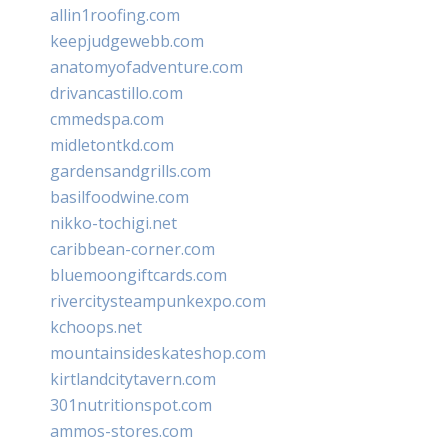
allin1roofing.com
keepjudgewebb.com
anatomyofadventure.com
drivancastillo.com
cmmedspa.com
midletontkd.com
gardensandgrills.com
basilfoodwine.com
nikko-tochigi.net
caribbean-corner.com
bluemoongiftcards.com
rivercitysteampunkexpo.com
kchoops.net
mountainsideskateshop.com
kirtlandcitytavern.com
301nutritionspot.com
ammos-stores.com