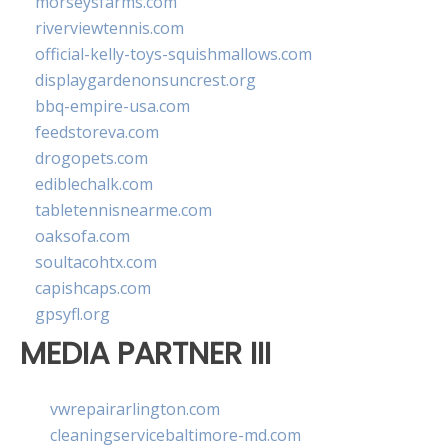
morseysfarms.com
riverviewtennis.com
official-kelly-toys-squishmallows.com
displaygardenonsuncrest.org
bbq-empire-usa.com
feedstoreva.com
drogopets.com
ediblechalk.com
tabletennisnearme.com
oaksofa.com
soultacohtx.com
capishcaps.com
gpsyfl.org
MEDIA PARTNER III
vwrepairarlington.com
cleaningservicebaltimore-md.com