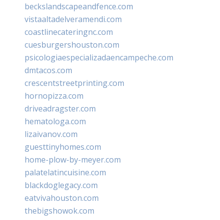
beckslandscapeandfence.com
vistaaltadelveramendi.com
coastlinecateringnc.com
cuesburgershouston.com
psicologiaespecializadaencampeche.com
dmtacos.com
crescentstreetprinting.com
hornopizza.com
driveadragster.com
hematologa.com
lizaivanov.com
guesttinyhomes.com
home-plow-by-meyer.com
palatelatincuisine.com
blackdoglegacy.com
eatvivahouston.com
thebigshowok.com