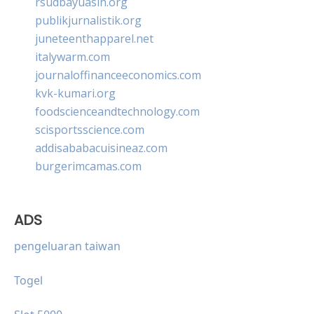
rsudbayuasih.org
publikjurnalistik.org
juneteenthapparel.net
italywarm.com
journaloffinanceeconomics.com
kvk-kumari.org
foodscienceandtechnology.com
scisportsscience.com
addisababacuisineaz.com
burgerimcamas.com
ADS
pengeluaran taiwan
Togel