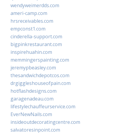
wendyweimerdds.com
ameri-camp.com
hrsreceivables.com
empconst1.com
cinderella-support.com
bigpinkrestaurant.com
inspirehuahin.com
memmingerspainting.com
jeremypbeasley.com
thesandwichdepotcos.com
drgiggleshouseofpain.com
hotflashdesigns.com
garagenadeau.com
lifestylechauffeurservice.com
EverNewNails.com
insideoutdecoratingcentre.com
salvatoresinpoint.com