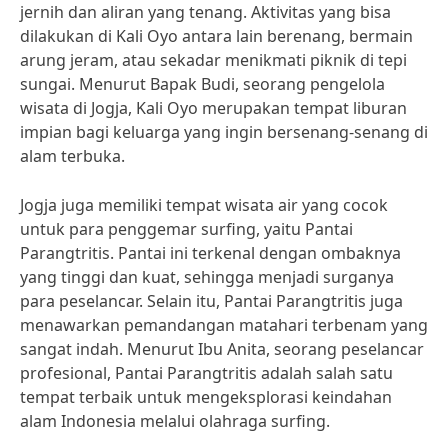
jernih dan aliran yang tenang. Aktivitas yang bisa
dilakukan di Kali Oyo antara lain berenang, bermain
arung jeram, atau sekadar menikmati piknik di tepi
sungai. Menurut Bapak Budi, seorang pengelola
wisata di Jogja, Kali Oyo merupakan tempat liburan
impian bagi keluarga yang ingin bersenang-senang di
alam terbuka.
Jogja juga memiliki tempat wisata air yang cocok
untuk para penggemar surfing, yaitu Pantai
Parangtritis. Pantai ini terkenal dengan ombaknya
yang tinggi dan kuat, sehingga menjadi surganya
para peselancar. Selain itu, Pantai Parangtritis juga
menawarkan pemandangan matahari terbenam yang
sangat indah. Menurut Ibu Anita, seorang peselancar
profesional, Pantai Parangtritis adalah salah satu
tempat terbaik untuk mengeksplorasi keindahan
alam Indonesia melalui olahraga surfing.