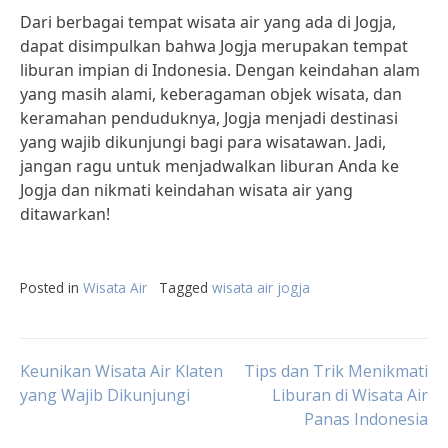
Dari berbagai tempat wisata air yang ada di Jogja,
dapat disimpulkan bahwa Jogja merupakan tempat
liburan impian di Indonesia. Dengan keindahan alam
yang masih alami, keberagaman objek wisata, dan
keramahan penduduknya, Jogja menjadi destinasi
yang wajib dikunjungi bagi para wisatawan. Jadi,
jangan ragu untuk menjadwalkan liburan Anda ke
Jogja dan nikmati keindahan wisata air yang
ditawarkan!
Posted in
Wisata Air
Tagged
wisata air jogja
Post
Keunikan Wisata Air Klaten
Tips dan Trik Menikmati
yang Wajib Dikunjungi
Liburan di Wisata Air
Panas Indonesia
navigation