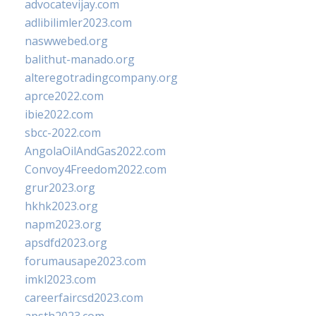
advocatevijay.com
adlibilimler2023.com
naswwebed.org
balithut-manado.org
alteregotradingcompany.org
aprce2022.com
ibie2022.com
sbcc-2022.com
AngolaOilAndGas2022.com
Convoy4Freedom2022.com
grur2023.org
hkhk2023.org
napm2023.org
apsdfd2023.org
forumausape2023.com
imkl2023.com
careerfaircsd2023.com