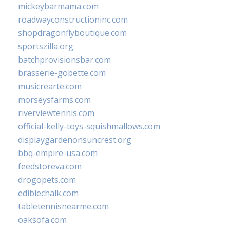
mickeybarmama.com
roadwayconstructioninc.com
shopdragonflyboutique.com
sportszilla.org
batchprovisionsbar.com
brasserie-gobette.com
musicrearte.com
morseysfarms.com
riverviewtennis.com
official-kelly-toys-squishmallows.com
displaygardenonsuncrest.org
bbq-empire-usa.com
feedstoreva.com
drogopets.com
ediblechalk.com
tabletennisnearme.com
oaksofa.com