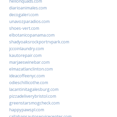
hellonquads.com
diarioanimales.com
decogaleri.com
unavozparadios.com
shoes-vert.com
elbotanicopanama.com
shadyoaksrockportrvpark.com
jccoinlaundry.com
kautorepair.com
marjaeswinebar.com
elmazatlanclinton.com
ideacoffeenyc.com
odieschillicothe.com
lacantinitagalesburg.com
pizzadeliverybristol.com
greenstarsmogcheck.com
happypawspl.com
callahansautoservicecenter.com