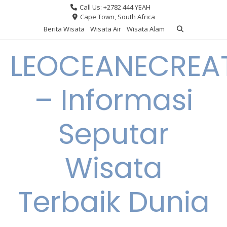
Skip
Call Us: +2782 444 YEAH
to
Cape Town, South Africa
content
Berita Wisata
Wisata Air
Wisata Alam
LEOCEANECREA
– Informasi
Seputar
Wisata
Terbaik Dunia