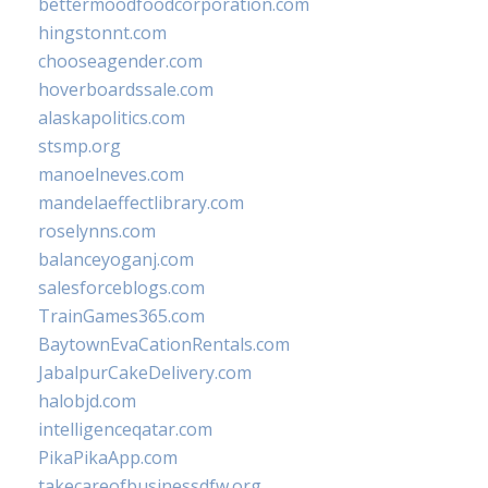
bettermoodfoodcorporation.com
hingstonnt.com
chooseagender.com
hoverboardssale.com
alaskapolitics.com
stsmp.org
manoelneves.com
mandelaeffectlibrary.com
roselynns.com
balanceyoganj.com
salesforceblogs.com
TrainGames365.com
BaytownEvaCationRentals.com
JabalpurCakeDelivery.com
halobjd.com
intelligenceqatar.com
PikaPikaApp.com
takecareofbusinessdfw.org