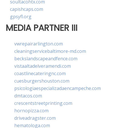
soultacohtx.com
capishcaps.com
gpsyfl.org
MEDIA PARTNER III
vwrepairarlington.com
cleaningservicebaltimore-md.com
beckslandscapeandfence.com
vistaaltadelveramendi.com
coastlinecateringnc.com
cuesburgershouston.com
psicologiaespecializadaencampeche.com
dmtacos.com
crescentstreetprinting.com
hornopizza.com
driveadragster.com
hematologa.com