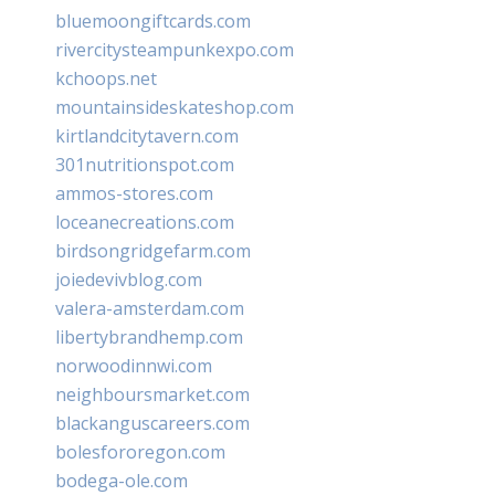
bluemoongiftcards.com
rivercitysteampunkexpo.com
kchoops.net
mountainsideskateshop.com
kirtlandcitytavern.com
301nutritionspot.com
ammos-stores.com
loceanecreations.com
birdsongridgefarm.com
joiedevivblog.com
valera-amsterdam.com
libertybrandhemp.com
norwoodinnwi.com
neighboursmarket.com
blackanguscareers.com
bolesfororegon.com
bodega-ole.com