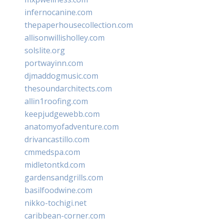
infernocanine.com
thepaperhousecollection.com
allisonwillisholley.com
solslite.org
portwayinn.com
djmaddogmusic.com
thesoundarchitects.com
allin1roofing.com
keepjudgewebb.com
anatomyofadventure.com
drivancastillo.com
cmmedspa.com
midletontkd.com
gardensandgrills.com
basilfoodwine.com
nikko-tochigi.net
caribbean-corner.com