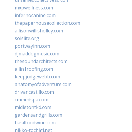
mxpwellness.com
infernocanine.com
thepaperhousecollection.com
allisonwillisholley.com
solslite.org
portwayinn.com
djmaddogmusic.com
thesoundarchitects.com
allin1roofing.com
keepjudgewebb.com
anatomyofadventure.com
drivancastillo.com
cmmedspa.com
midletontkd.com
gardensandgrills.com
basilfoodwine.com
nikko-tochigi.net