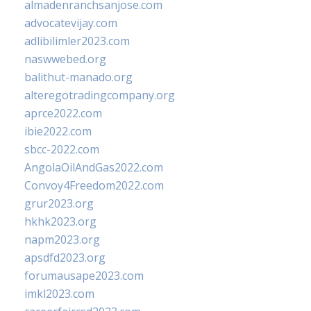
almadenranchsanjose.com
advocatevijay.com
adlibilimler2023.com
naswwebed.org
balithut-manado.org
alteregotradingcompany.org
aprce2022.com
ibie2022.com
sbcc-2022.com
AngolaOilAndGas2022.com
Convoy4Freedom2022.com
grur2023.org
hkhk2023.org
napm2023.org
apsdfd2023.org
forumausape2023.com
imkl2023.com