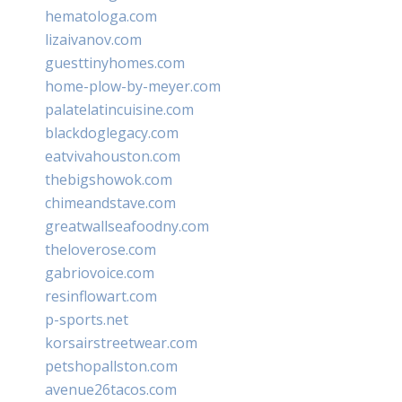
hematologa.com
lizaivanov.com
guesttinyhomes.com
home-plow-by-meyer.com
palatelatincuisine.com
blackdoglegacy.com
eatvivahouston.com
thebigshowok.com
chimeandstave.com
greatwallseafoodny.com
theloverose.com
gabriovoice.com
resinflowart.com
p-sports.net
korsairstreetwear.com
petshopallston.com
avenue26tacos.com