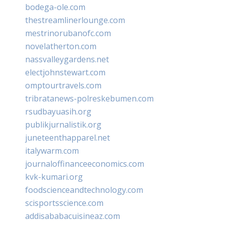
bodega-ole.com
thestreamlinerlounge.com
mestrinorubanofc.com
novelatherton.com
nassvalleygardens.net
electjohnstewart.com
omptourtravels.com
tribratanews-polreskebumen.com
rsudbayuasih.org
publikjurnalistik.org
juneteenthapparel.net
italywarm.com
journaloffinanceeconomics.com
kvk-kumari.org
foodscienceandtechnology.com
scisportsscience.com
addisababacuisineaz.com