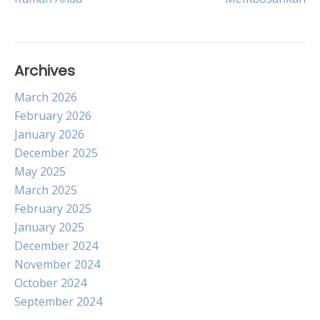
navigation
Archives
March 2026
February 2026
January 2026
December 2025
May 2025
March 2025
February 2025
January 2025
December 2024
November 2024
October 2024
September 2024