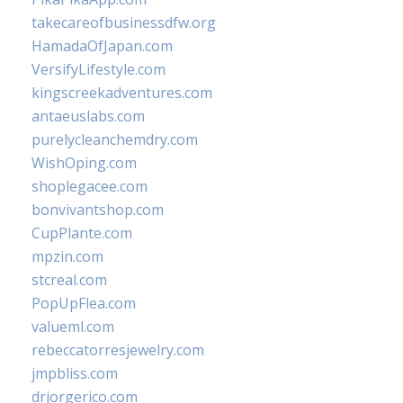
takecareofbusinessdfw.org
HamadaOfJapan.com
VersifyLifestyle.com
kingscreekadventures.com
antaeuslabs.com
purelycleanchemdry.com
WishOping.com
shoplegacee.com
bonvivantshop.com
CupPlante.com
mpzin.com
stcreal.com
PopUpFlea.com
valueml.com
rebeccatorresjewelry.com
jmpbliss.com
drjorgerico.com