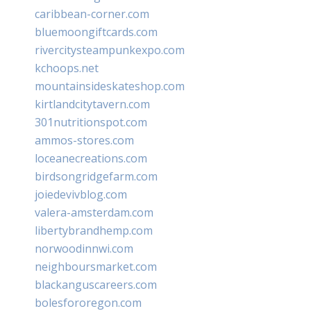
caribbean-corner.com
bluemoongiftcards.com
rivercitysteampunkexpo.com
kchoops.net
mountainsideskateshop.com
kirtlandcitytavern.com
301nutritionspot.com
ammos-stores.com
loceanecreations.com
birdsongridgefarm.com
joiedevivblog.com
valera-amsterdam.com
libertybrandhemp.com
norwoodinnwi.com
neighboursmarket.com
blackanguscareers.com
bolesfororegon.com