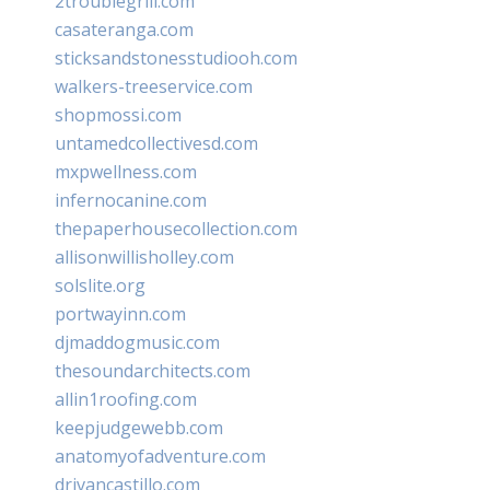
2troublegrill.com
casateranga.com
sticksandstonesstudiooh.com
walkers-treeservice.com
shopmossi.com
untamedcollectivesd.com
mxpwellness.com
infernocanine.com
thepaperhousecollection.com
allisonwillisholley.com
solslite.org
portwayinn.com
djmaddogmusic.com
thesoundarchitects.com
allin1roofing.com
keepjudgewebb.com
anatomyofadventure.com
drivancastillo.com