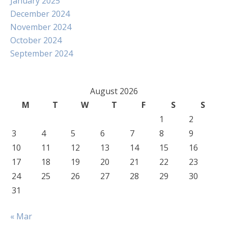
January 2025
December 2024
November 2024
October 2024
September 2024
August 2026
M
T
W
T
F
S
S
1
2
3
4
5
6
7
8
9
10
11
12
13
14
15
16
17
18
19
20
21
22
23
24
25
26
27
28
29
30
31
« Mar