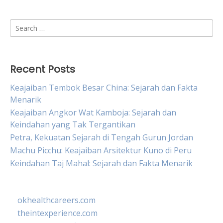
Search
for:
Recent Posts
Keajaiban Tembok Besar China: Sejarah dan Fakta
Menarik
Keajaiban Angkor Wat Kamboja: Sejarah dan
Keindahan yang Tak Tergantikan
Petra, Kekuatan Sejarah di Tengah Gurun Jordan
Machu Picchu: Keajaiban Arsitektur Kuno di Peru
Keindahan Taj Mahal: Sejarah dan Fakta Menarik
okhealthcareers.com
theintexperience.com