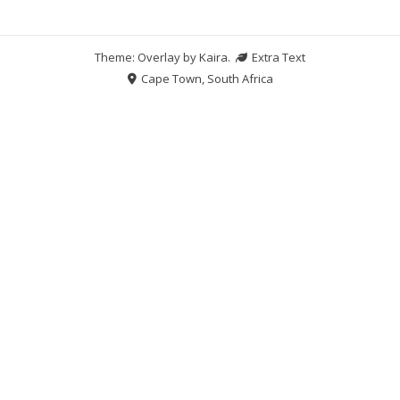
Theme: Overlay by
Kaira
.
Extra Text
Cape Town, South Africa