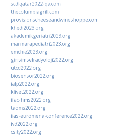
scdlqatar2022-qa.com
thecolumbiagrill.com
provisionscheeseandwineshoppe.com
khedi2023.org
akademikgeriatri2023.org
marmarapediatri2023.org
emchie2023.org
girisimselradyoloji2022.org
utcd2022.org
biosensor2022.org
ialp2022.org
klivet2022.org
ifac-hms2022.org
taoms2022.org
iias-euromena-conference2022.org
ivd2022.org
csity2022.org