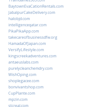
TrainGames365.com
BaytownEvaCationRentals.com
JabalpurCakeDelivery.com
halobjd.com
intelligenceqatar.com
PikaPikaApp.com
takecareofbusinessdfw.org
HamadaOfJapan.com
VersifyLifestyle.com
kingscreekadventures.com
antaeuslabs.com
purelycleanchemdry.com
WishOping.com
shoplegacee.com
bonvivantshop.com
CupPlante.com
mpzin.com
stcreal.com