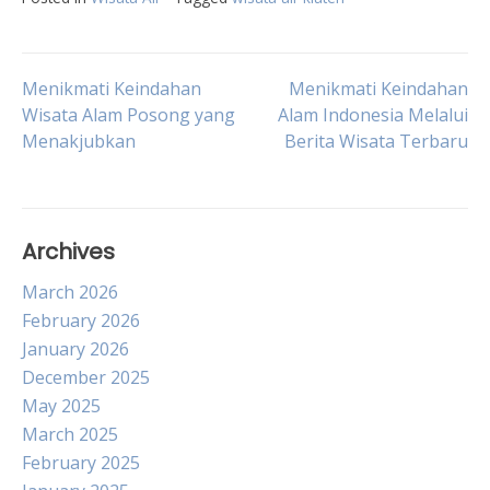
Post
Menikmati Keindahan
Menikmati Keindahan
Wisata Alam Posong yang
Alam Indonesia Melalui
Menakjubkan
Berita Wisata Terbaru
navigation
Archives
March 2026
February 2026
January 2026
December 2025
May 2025
March 2025
February 2025