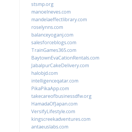
stsmp.org
manoelneves.com
mandelaeffectlibrary.com
roselynns.com
balanceyoganj.com
salesforceblogs.com
TrainGames365.com
BaytownEvaCationRentals.com
JabalpurCakeDelivery.com
halobjd.com
intelligenceqatar.com
PikaPikaApp.com
takecareofbusinessdfw.org
HamadaOfJapan.com
VersifyLifestyle.com
kingscreekadventures.com
antaeuslabs.com