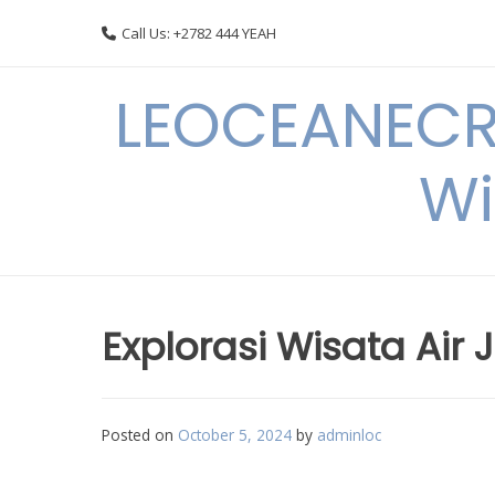
Skip
Call Us: +2782 444 YEAH
to
content
LEOCEANECRE
Wi
Explorasi Wisata Air
Posted on
October 5, 2024
by
adminloc