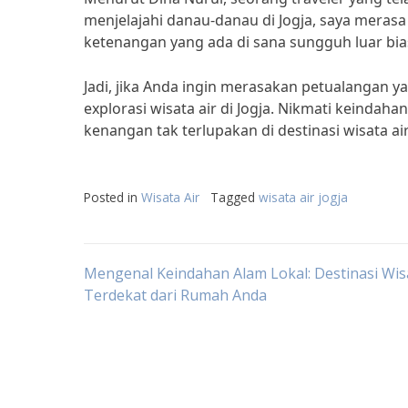
menjelajahi danau-danau di Jogja, saya meras
ketenangan yang ada di sana sungguh luar bia
Jadi, jika Anda ingin merasakan petualangan
explorasi wisata air di Jogja. Nikmati keinda
kenangan tak terlupakan di destinasi wisata ai
Posted in
Wisata Air
Tagged
wisata air jogja
Post
Mengenal Keindahan Alam Lokal: Destinasi Wis
Terdekat dari Rumah Anda
navigation