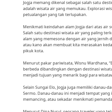
Jogja memang dikenal sebagai salah satu desti
adalah wisata air yang memukau. Explorasi w
petualangan yang tak terlupakan.
Menikmati keindahan alam Jogja dari atas ai
Salah satu destinasi wisata air yang paling te
alam yang memesona dengan air yang jernih da
atau kano akan membuat kita merasakan kedam
pikuk kota.
Menurut pakar pariwisata, Wisnu Wardhana, “E
berbeda dibandingkan dengan destinasi wisata
menjadi tujuan yang menarik bagi para wisata
Selain Sungai Elo, Jogja juga memiliki dana
Sermo. Danau-danau ini menjadi tempat yang id
memancing, atau sekadar menikmati pemanda
Menurut Dina Nurul, seorang traveler yang telah