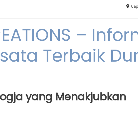
Cap
ATIONS – Infor
sata Terbaik Du
 Jogja yang Menakjubkan