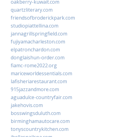
oakberry-kuwait.com
quartzliterary.com
friendsofbroderickpark.com
studiopiattellina.com
jannagrillspringfield.com
fujiyamacharleston.com
elpatronchardon.com
donglaishun-order.com
fiamc-rome2022.org
mariceworldessentials.com
lafisheriarestaurant.com
915jazzandmore.com
aguadulce-countryfair.com
jakehovis.com
bosswingsduluth.com
birminghamautocare.com
tonyscountrykitchen.com