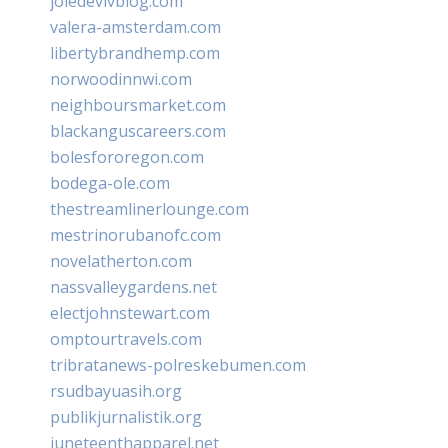
joiedevivblog.com
valera-amsterdam.com
libertybrandhemp.com
norwoodinnwi.com
neighboursmarket.com
blackanguscareers.com
bolesfororegon.com
bodega-ole.com
thestreamlinerlounge.com
mestrinorubanofc.com
novelatherton.com
nassvalleygardens.net
electjohnstewart.com
omptourtravels.com
tribratanews-polreskebumen.com
rsudbayuasih.org
publikjurnalistik.org
juneteenthapparel.net