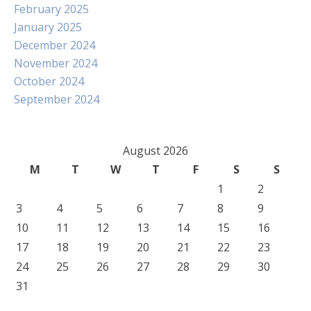
February 2025
January 2025
December 2024
November 2024
October 2024
September 2024
August 2026
M
T
W
T
F
S
S
1
2
3
4
5
6
7
8
9
10
11
12
13
14
15
16
17
18
19
20
21
22
23
24
25
26
27
28
29
30
31