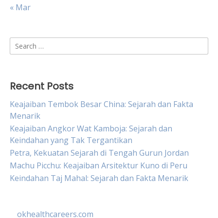
« Mar
Search
for:
Recent Posts
Keajaiban Tembok Besar China: Sejarah dan Fakta
Menarik
Keajaiban Angkor Wat Kamboja: Sejarah dan
Keindahan yang Tak Tergantikan
Petra, Kekuatan Sejarah di Tengah Gurun Jordan
Machu Picchu: Keajaiban Arsitektur Kuno di Peru
Keindahan Taj Mahal: Sejarah dan Fakta Menarik
okhealthcareers.com