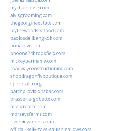
jbellasnailspa.com
mychaihouse.com
alvisgrooming.com
thegeorginaestate.com
blythewoodseafood.com
paolosdelibangkok.com
bobacove.com
phoone24brookfield.com
mickeybarmama.com
roadwayconstructioninc.com
shopdragonflyboutique.com
sportszilla.org
batchprovisionsbar.com
brasserie-gobette.com
musicrearte.com
morseysfarms.com
riverviewtennis.com
official-kelly-toys-squishmallows.com