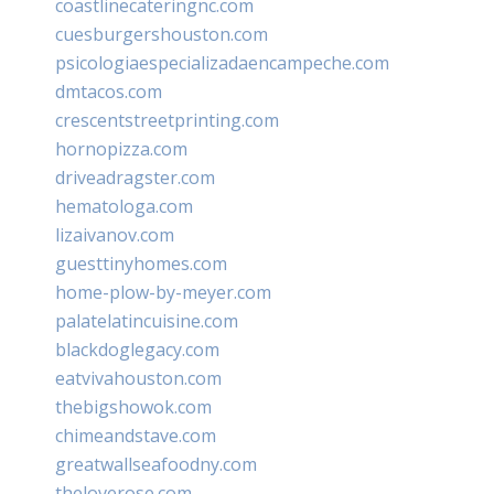
coastlinecateringnc.com
cuesburgershouston.com
psicologiaespecializadaencampeche.com
dmtacos.com
crescentstreetprinting.com
hornopizza.com
driveadragster.com
hematologa.com
lizaivanov.com
guesttinyhomes.com
home-plow-by-meyer.com
palatelatincuisine.com
blackdoglegacy.com
eatvivahouston.com
thebigshowok.com
chimeandstave.com
greatwallseafoodny.com
theloverose.com