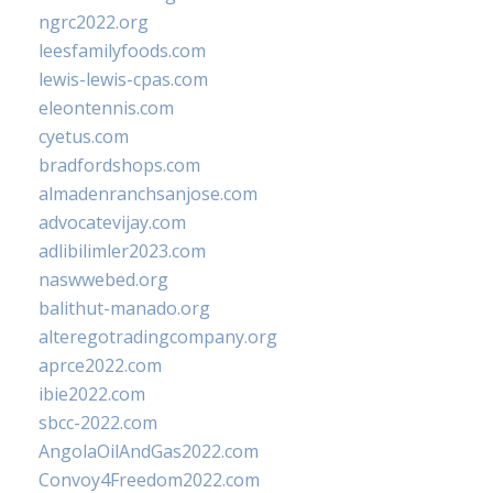
ngrc2022.org
leesfamilyfoods.com
lewis-lewis-cpas.com
eleontennis.com
cyetus.com
bradfordshops.com
almadenranchsanjose.com
advocatevijay.com
adlibilimler2023.com
naswwebed.org
balithut-manado.org
alteregotradingcompany.org
aprce2022.com
ibie2022.com
sbcc-2022.com
AngolaOilAndGas2022.com
Convoy4Freedom2022.com