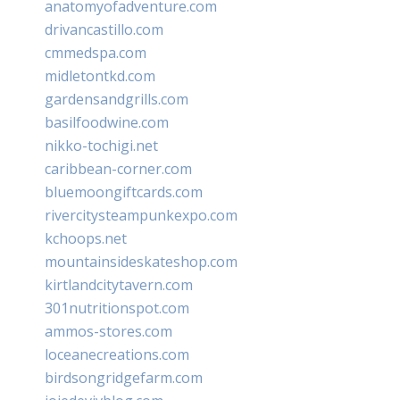
anatomyofadventure.com
drivancastillo.com
cmmedspa.com
midletontkd.com
gardensandgrills.com
basilfoodwine.com
nikko-tochigi.net
caribbean-corner.com
bluemoongiftcards.com
rivercitysteampunkexpo.com
kchoops.net
mountainsideskateshop.com
kirtlandcitytavern.com
301nutritionspot.com
ammos-stores.com
loceanecreations.com
birdsongridgefarm.com