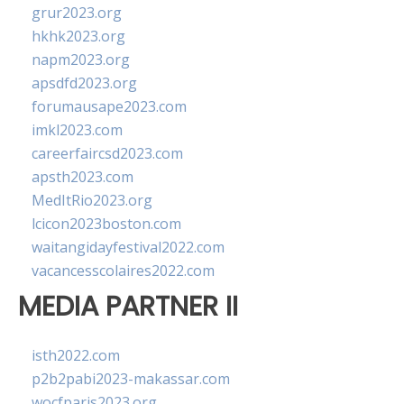
grur2023.org
hkhk2023.org
napm2023.org
apsdfd2023.org
forumausape2023.com
imkl2023.com
careerfaircsd2023.com
apsth2023.com
MedItRio2023.org
lcicon2023boston.com
waitangidayfestival2022.com
vacancesscolaires2022.com
MEDIA PARTNER II
isth2022.com
p2b2pabi2023-makassar.com
wocfparis2023.org