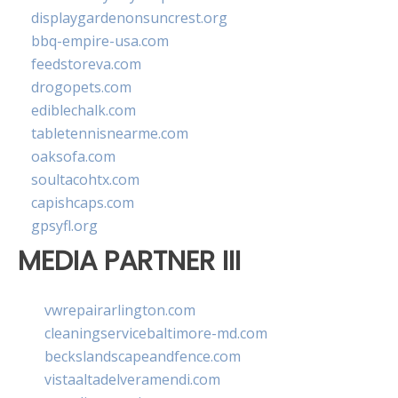
displaygardenonsuncrest.org
bbq-empire-usa.com
feedstoreva.com
drogopets.com
ediblechalk.com
tabletennisnearme.com
oaksofa.com
soultacohtx.com
capishcaps.com
gpsyfl.org
MEDIA PARTNER III
vwrepairarlington.com
cleaningservicebaltimore-md.com
beckslandscapeandfence.com
vistaaltadelveramendi.com