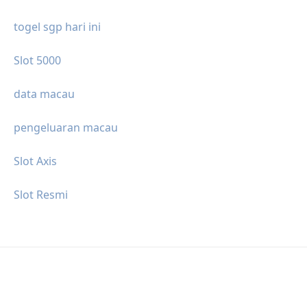
togel sgp hari ini
Slot 5000
data macau
pengeluaran macau
Slot Axis
Slot Resmi