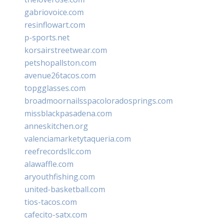
gabriovoice.com
resinflowart.com
p-sports.net
korsairstreetwear.com
petshopallston.com
avenue26tacos.com
topgglasses.com
broadmoornailsspacoloradosprings.com
missblackpasadena.com
anneskitchen.org
valenciamarketytaqueria.com
reefrecordsllc.com
alawaffle.com
aryouthfishing.com
united-basketball.com
tios-tacos.com
cafecito-satx.com