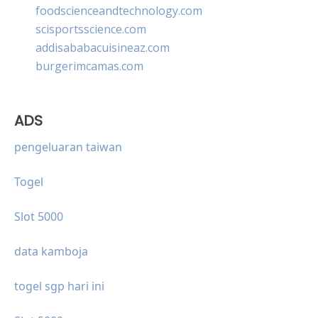
foodscienceandtechnology.com
scisportsscience.com
addisababacuisineaz.com
burgerimcamas.com
ADS
pengeluaran taiwan
Togel
Slot 5000
data kamboja
togel sgp hari ini