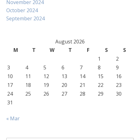
November 2024
October 2024
September 2024
August 2026
M
T
W
T
F
S
S
1
2
3
4
5
6
7
8
9
10
11
12
13
14
15
16
17
18
19
20
21
22
23
24
25
26
27
28
29
30
31
« Mar