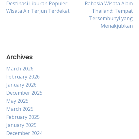
Post
Destinasi Liburan Populer:
Rahasia Wisata Alam
Wisata Air Terjun Terdekat
Thailand: Tempat
Tersembunyi yang
navigation
Menakjubkan
Archives
March 2026
February 2026
January 2026
December 2025
May 2025
March 2025
February 2025
January 2025
December 2024