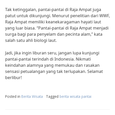
Tak ketinggalan, pantai-pantai di Raja Ampat juga
patut untuk dikunjungi. Menurut penelitian dari WWF,
Raja Ampat memiliki keanekaragaman hayati laut
yang luar biasa. “Pantai-pantai di Raja Ampat menjadi
surga bagi para penyelam dan pecinta alam,” kata
salah satu ahli biologi laut.
Jadi, jika ingin liburan seru, jangan lupa kunjungi
pantai-pantai terindah di Indonesia. Nikmati
keindahan alamnya yang memukau dan rasakan
sensasi petualangan yang tak terlupakan. Selamat
berlibur!
Posted in
Berita Wisata
Tagged
berita wisata pantai