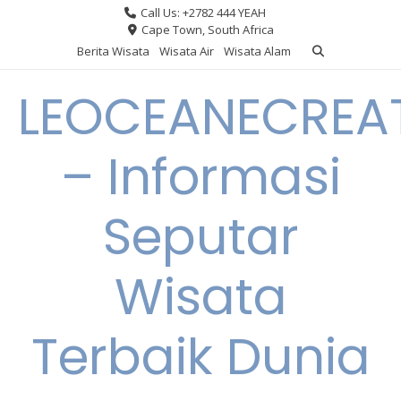
Skip
Call Us: +2782 444 YEAH
to
Cape Town, South Africa
content
Berita Wisata
Wisata Air
Wisata Alam
LEOCEANECREA
– Informasi
Seputar
Wisata
Terbaik Dunia