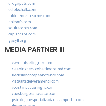
drogopets.com
ediblechalk.com
tabletennisnearme.com
oaksofa.com
soultacohtx.com
capishcaps.com
gpsyfl.org
MEDIA PARTNER III
vwrepairarlington.com
cleaningservicebaltimore-md.com
beckslandscapeandfence.com
vistaaltadelveramendi.com
coastlinecateringnc.com
cuesburgershouston.com
psicologiaespecializadaencampeche.com
dmtacos.com