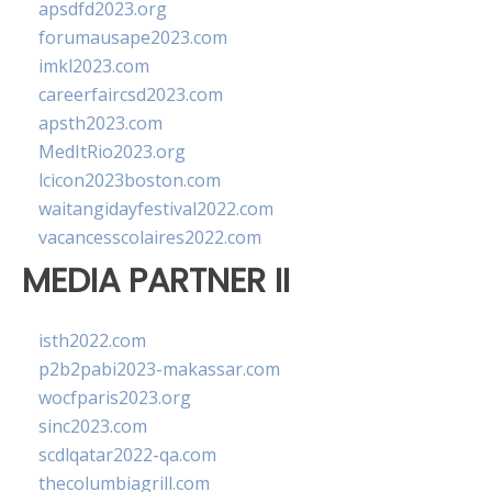
apsdfd2023.org
forumausape2023.com
imkl2023.com
careerfaircsd2023.com
apsth2023.com
MedItRio2023.org
lcicon2023boston.com
waitangidayfestival2022.com
vacancesscolaires2022.com
MEDIA PARTNER II
isth2022.com
p2b2pabi2023-makassar.com
wocfparis2023.org
sinc2023.com
scdlqatar2022-qa.com
thecolumbiagrill.com