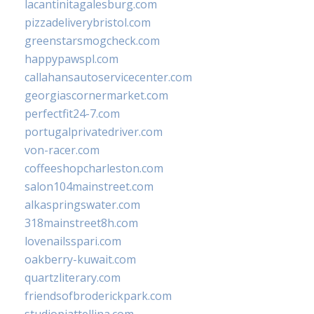
lacantinitagalesburg.com
pizzadeliverybristol.com
greenstarsmogcheck.com
happypawspl.com
callahansautoservicecenter.com
georgiascornermarket.com
perfectfit24-7.com
portugalprivatedriver.com
von-racer.com
coffeeshopcharleston.com
salon104mainstreet.com
alkaspringswater.com
318mainstreet8h.com
lovenailsspari.com
oakberry-kuwait.com
quartzliterary.com
friendsofbroderickpark.com