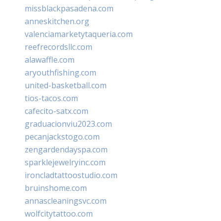
missblackpasadena.com
anneskitchen.org
valenciamarketytaqueria.com
reefrecordsllc.com
alawaffle.com
aryouthfishing.com
united-basketball.com
tios-tacos.com
cafecito-satx.com
graduacionviu2023.com
pecanjackstogo.com
zengardendayspa.com
sparklejewelryinc.com
ironcladtattoostudio.com
bruinshome.com
annascleaningsvc.com
wolfcitytattoo.com