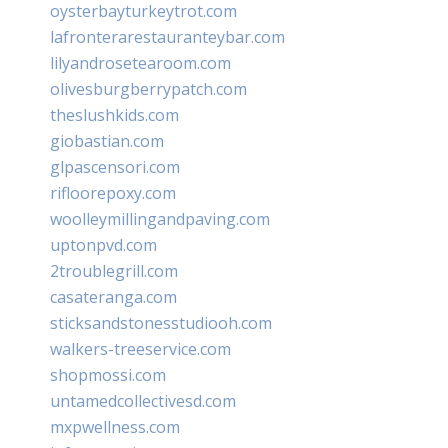
oysterbayturkeytrot.com
lafronterarestauranteybar.com
lilyandrosetearoom.com
olivesburgberrypatch.com
theslushkids.com
giobastian.com
glpascensori.com
rifloorepoxy.com
woolleymillingandpaving.com
uptonpvd.com
2troublegrill.com
casateranga.com
sticksandstonesstudiooh.com
walkers-treeservice.com
shopmossi.com
untamedcollectivesd.com
mxpwellness.com