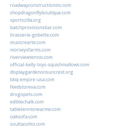
roadwayconstructioninc.com
shopdragonflyboutique.com
sportszilla.org
batchprovisionsbar.com
brasserie-gobette.com
musicrearte.com
morseysfarms.com
riverviewtennis.com
official-kelly-toys-squishmallows.com
displaygardenonsuncrest.org
bbq-empire-usa.com
feedstoreva.com
drogopets.com
ediblechalk.com
tabletennisnearme.com
oaksofa.com
soultacohtx.com