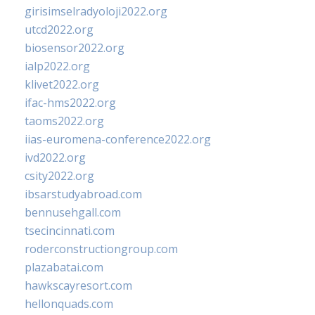
girisimselradyoloji2022.org
utcd2022.org
biosensor2022.org
ialp2022.org
klivet2022.org
ifac-hms2022.org
taoms2022.org
iias-euromena-conference2022.org
ivd2022.org
csity2022.org
ibsarstudyabroad.com
bennusehgall.com
tsecincinnati.com
roderconstructiongroup.com
plazabatai.com
hawkscayresort.com
hellonquads.com