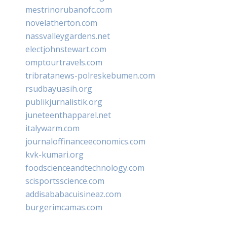
mestrinorubanofc.com
novelatherton.com
nassvalleygardens.net
electjohnstewart.com
omptourtravels.com
tribratanews-polreskebumen.com
rsudbayuasih.org
publikjurnalistik.org
juneteenthapparel.net
italywarm.com
journaloffinanceeconomics.com
kvk-kumari.org
foodscienceandtechnology.com
scisportsscience.com
addisababacuisineaz.com
burgerimcamas.com