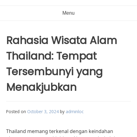
Menu
Rahasia Wisata Alam
Thailand: Tempat
Tersembunyi yang
Menakjubkan
Posted on
October 3, 2024
by
adminloc
Thailand memang terkenal dengan keindahan