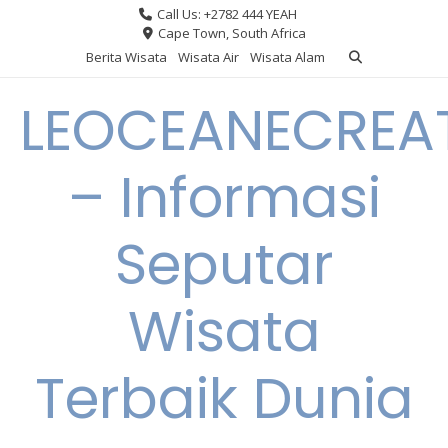
Skip
Call Us: +2782 444 YEAH
to
Cape Town, South Africa
content
Berita Wisata
Wisata Air
Wisata Alam
LEOCEANECREA
– Informasi
Seputar
Wisata
Terbaik Dunia