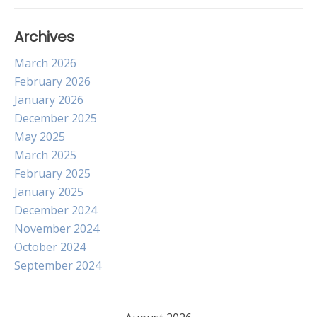
Archives
March 2026
February 2026
January 2026
December 2025
May 2025
March 2025
February 2025
January 2025
December 2024
November 2024
October 2024
September 2024