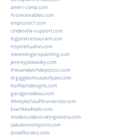
ameri-camp.com
hrsreceivables.com
empconst1.com
cinderella-support.com
bigpinkrestaurant.com
inspirehuahin.com
memmingerspainting.com
jeremypbeasley.com
thesandwichdepotcos.com
drgiggleshouseofpain.com
hotflashdesigns.com
garagenadeau.com
lifestylechauffeurservice.com
EverNewNails.com
insideoutdecoratingcentre.com
salvatoresinpoint.com
jovialfloralco.com