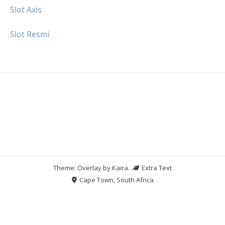
Slot Axis
Slot Resmi
Theme: Overlay by
Kaira
.
Extra Text
Cape Town, South Africa