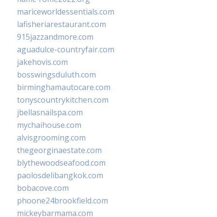
mariceworldessentials.com
lafisheriarestaurant.com
915jazzandmore.com
aguadulce-countryfair.com
jakehovis.com
bosswingsduluth.com
birminghamautocare.com
tonyscountrykitchen.com
jbellasnailspa.com
mychaihouse.com
alvisgrooming.com
thegeorginaestate.com
blythewoodseafood.com
paolosdelibangkok.com
bobacove.com
phoone24brookfield.com
mickeybarmama.com