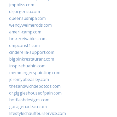
jmpbliss.com
drjorgerico.com
queensushipa.com
wendyweimerdds.com
ameri-camp.com
hrsreceivables.com
empconst1.com
cinderella-support.com
bigpinkrestaurant.com
inspirehuahin.com
memmingerspainting.com
jeremypbeasley.com
thesandwichdepotcos.com
drgiggleshouseofpain.com
hotflashdesigns.com
garagenadeau.com
lifestylechauffeurservice.com