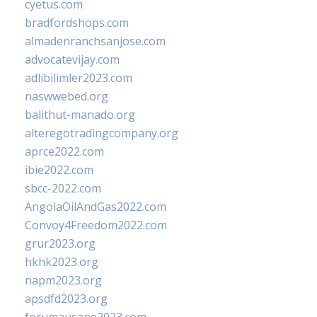
cyetus.com
bradfordshops.com
almadenranchsanjose.com
advocatevijay.com
adlibilimler2023.com
naswwebed.org
balithut-manado.org
alteregotradingcompany.org
aprce2022.com
ibie2022.com
sbcc-2022.com
AngolaOilAndGas2022.com
Convoy4Freedom2022.com
grur2023.org
hkhk2023.org
napm2023.org
apsdfd2023.org