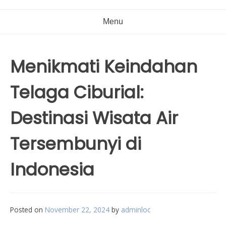
Menu
Menikmati Keindahan
Telaga Ciburial:
Destinasi Wisata Air
Tersembunyi di
Indonesia
Posted on
November 22, 2024
by
adminloc