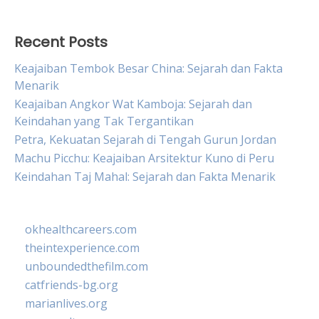
Recent Posts
Keajaiban Tembok Besar China: Sejarah dan Fakta
Menarik
Keajaiban Angkor Wat Kamboja: Sejarah dan
Keindahan yang Tak Tergantikan
Petra, Kekuatan Sejarah di Tengah Gurun Jordan
Machu Picchu: Keajaiban Arsitektur Kuno di Peru
Keindahan Taj Mahal: Sejarah dan Fakta Menarik
okhealthcareers.com
theintexperience.com
unboundedthefilm.com
catfriends-bg.org
marianlives.org