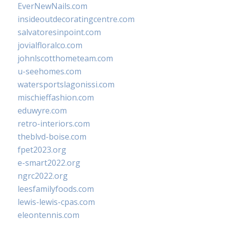
EverNewNails.com
insideoutdecoratingcentre.com
salvatoresinpoint.com
jovialfloralco.com
johnlscotthometeam.com
u-seehomes.com
watersportslagonissi.com
mischieffashion.com
eduwyre.com
retro-interiors.com
theblvd-boise.com
fpet2023.org
e-smart2022.org
ngrc2022.org
leesfamilyfoods.com
lewis-lewis-cpas.com
eleontennis.com