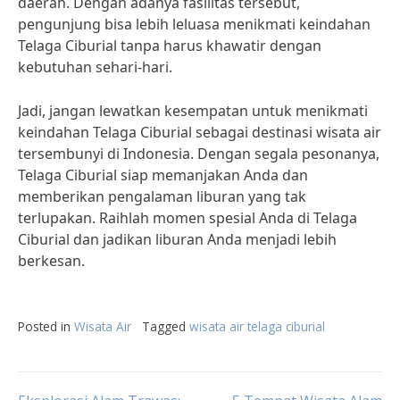
daerah. Dengan adanya fasilitas tersebut,
pengunjung bisa lebih leluasa menikmati keindahan
Telaga Ciburial tanpa harus khawatir dengan
kebutuhan sehari-hari.
Jadi, jangan lewatkan kesempatan untuk menikmati
keindahan Telaga Ciburial sebagai destinasi wisata air
tersembunyi di Indonesia. Dengan segala pesonanya,
Telaga Ciburial siap memanjakan Anda dan
memberikan pengalaman liburan yang tak
terlupakan. Raihlah momen spesial Anda di Telaga
Ciburial dan jadikan liburan Anda menjadi lebih
berkesan.
Posted in
Wisata Air
Tagged
wisata air telaga ciburial