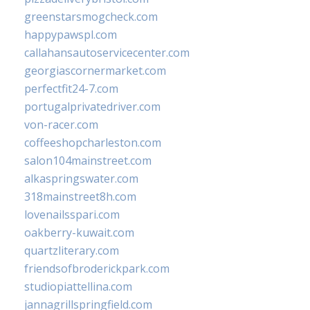
greenstarsmogcheck.com
happypawspl.com
callahansautoservicecenter.com
georgiascornermarket.com
perfectfit24-7.com
portugalprivatedriver.com
von-racer.com
coffeeshopcharleston.com
salon104mainstreet.com
alkaspringswater.com
318mainstreet8h.com
lovenailsspari.com
oakberry-kuwait.com
quartzliterary.com
friendsofbroderickpark.com
studiopiattellina.com
jannagrillspringfield.com