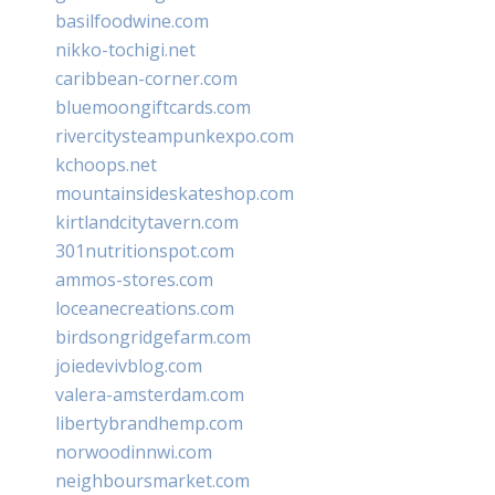
basilfoodwine.com
nikko-tochigi.net
caribbean-corner.com
bluemoongiftcards.com
rivercitysteampunkexpo.com
kchoops.net
mountainsideskateshop.com
kirtlandcitytavern.com
301nutritionspot.com
ammos-stores.com
loceanecreations.com
birdsongridgefarm.com
joiedevivblog.com
valera-amsterdam.com
libertybrandhemp.com
norwoodinnwi.com
neighboursmarket.com