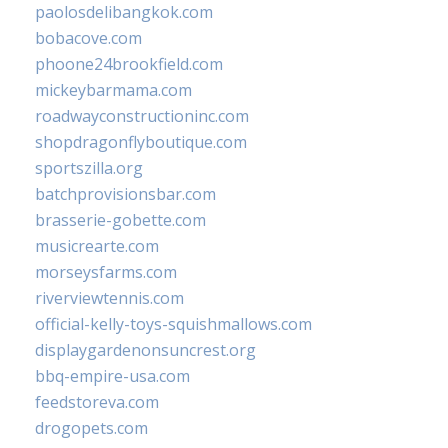
paolosdelibangkok.com
bobacove.com
phoone24brookfield.com
mickeybarmama.com
roadwayconstructioninc.com
shopdragonflyboutique.com
sportszilla.org
batchprovisionsbar.com
brasserie-gobette.com
musicrearte.com
morseysfarms.com
riverviewtennis.com
official-kelly-toys-squishmallows.com
displaygardenonsuncrest.org
bbq-empire-usa.com
feedstoreva.com
drogopets.com