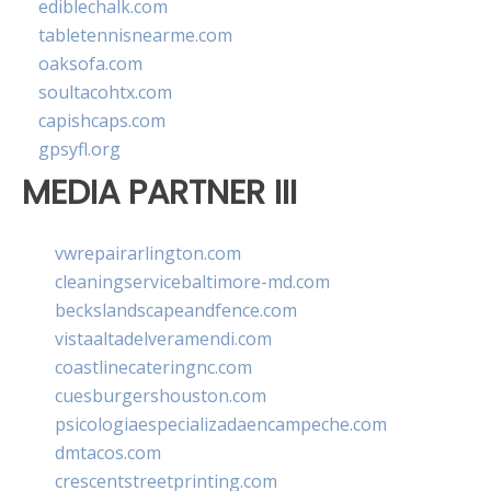
ediblechalk.com
tabletennisnearme.com
oaksofa.com
soultacohtx.com
capishcaps.com
gpsyfl.org
MEDIA PARTNER III
vwrepairarlington.com
cleaningservicebaltimore-md.com
beckslandscapeandfence.com
vistaaltadelveramendi.com
coastlinecateringnc.com
cuesburgershouston.com
psicologiaespecializadaencampeche.com
dmtacos.com
crescentstreetprinting.com