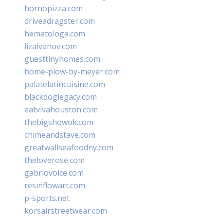
hornopizza.com
driveadragster.com
hematologa.com
lizaivanov.com
guesttinyhomes.com
home-plow-by-meyer.com
palatelatincuisine.com
blackdoglegacy.com
eatvivahouston.com
thebigshowok.com
chimeandstave.com
greatwallseafoodny.com
theloverose.com
gabriovoice.com
resinflowart.com
p-sports.net
korsairstreetwear.com